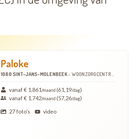
Paloke
1080 SINT-JANS-MOLENBEEK
-
WOONZORGCENTRUM (WZC)
vanaf € 1.861
(61,19
)
/maand
/dag
vanaf € 1.742
(57,26
)
/maand
/dag
27 foto's
video