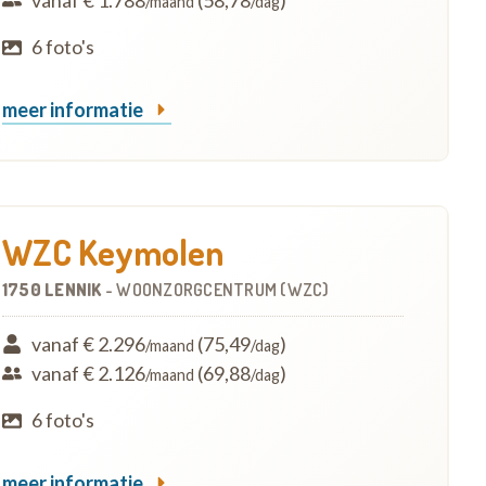
vanaf € 1.788
(58,78
)
/maand
/dag
6 foto's
meer informatie
WZC Keymolen
1750 LENNIK
-
WOONZORGCENTRUM (WZC)
vanaf € 2.296
(75,49
)
/maand
/dag
vanaf € 2.126
(69,88
)
/maand
/dag
6 foto's
meer informatie