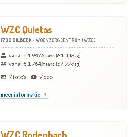
WZC Quietas
1700 DILBEEK
-
WOONZORGCENTRUM (WZC)
vanaf € 1.947
(64,00
)
/maand
/dag
vanaf € 1.764
(57,99
)
/maand
/dag
7 foto's
video
meer informatie
WZC Rodenbach