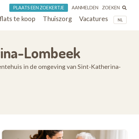
ZOEKEN
PLAATS EEN ZOEKERTJE
AANMELDEN
flats te koop
Thuiszorg
Vacatures
NL
erina-Lombeek
entehuis in de omgeving van Sint-Katherina-