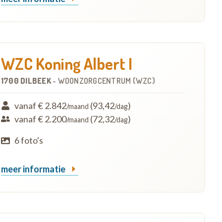
WZC Koning Albert I
1700 DILBEEK
-
WOONZORGCENTRUM (WZC)
vanaf € 2.842
(93,42
)
/maand
/dag
vanaf € 2.200
(72,32
)
/maand
/dag
6 foto's
meer informatie