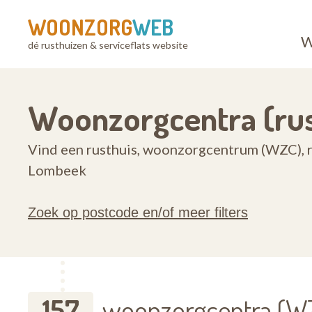
WOONZORG
WEB
W
dé rusthuizen & serviceflats website
Woonzorgcentra (rus
Vind een rusthuis, woonzorgcentrum (WZC), ru
Lombeek
Zoek op postcode en/of meer filters
157
woonzorgcentra (WZ