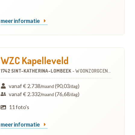
meer informatie
WZC Kapelleveld
1742 SINT-KATHERINA-LOMBEEK
-
WOONZORGCENTRUM (WZC)
vanaf € 2.738
(90,03
)
/maand
/dag
vanaf € 2.332
(76,68
)
/maand
/dag
11 foto's
meer informatie