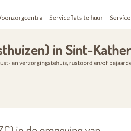
oonzorgcentra
Serviceflats te huur
Service
thuizen) in Sint-Kath
st- en verzorgingstehuis, rustoord en/of bejaard
C) in de omgeving van