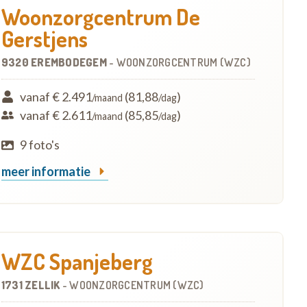
Woonzorgcentrum De
Gerstjens
9320 EREMBODEGEM
-
WOONZORGCENTRUM (WZC)
vanaf € 2.491
(81,88
)
/maand
/dag
vanaf € 2.611
(85,85
)
/maand
/dag
9 foto's
meer informatie
WZC Spanjeberg
1731 ZELLIK
-
WOONZORGCENTRUM (WZC)