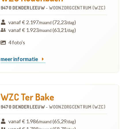
9470 DENDERLEEUW
-
WOONZORGCENTRUM (WZC)
vanaf € 2.197
(72,23
)
/maand
/dag
vanaf € 1.923
(63,21
)
/maand
/dag
4 foto's
meer informatie
WZC Ter Bake
9470 DENDERLEEUW
-
WOONZORGCENTRUM (WZC)
vanaf € 1.986
(65,29
)
/maand
/dag