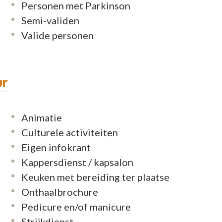
Personen met Parkinson
an onze ruime terrassen, sommige met uitzicht
Semi-validen
is mogelijk te doen voelen, in dit prachtige,
Valide personen
ur
d meubilair. Zo hebt u direct het gevoel thuis
and in de buurt is wanneer het nodig is, waardoor
Animatie
n van het leven. We beseffen heel goed dat
Culturele activiteiten
. Daarom letten we erop dat u de zorg en
Eigen infokrant
unt u het leven leiden zoals u dat wilt!
Kappersdienst / kapsalon
Keuken met bereiding ter plaatse
Onthaalbrochure
rantservice of het verblijf gaat: een
Pedicure en/of manicure
lok rond voor u klaar om ervoor te zorgen dat
Strijkdienst