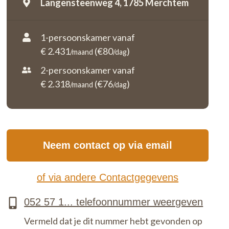
Langensteenweg 4,
1785 Merchtem
1-persoonskamer vanaf
€ 2.431
(€80
)
/maand
/dag
2-persoonskamer vanaf
€ 2.318
(€76
)
/maand
/dag
Neem contact op via email
of via andere Contactgegevens
Vermeld dat je dit nummer hebt gevonden op