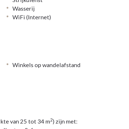
 om ervoor te zorgen dat u zich in een mum van
Wasserij
e veel aandacht aan lekker eten en een
WiFi (Internet)
n zelfs speciale duofietsen waarmee we
n door de mooie omgeving. En natuurlijk
Winkels op wandelafstand
ijd welkom. Net als thuis kiest u zelf wanneer ze
nt bijvoorbeeld samen tafelen in de bar, op uw
een ijsje met de kleinkinderen op het terras. U
2
kte van 25 tot 34 m
) zijn met: