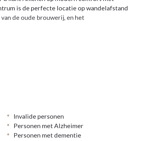
trum is de perfecte locatie op wandelafstand
 van de oude brouwerij, en het
het oude brouwerijcomplex Ginder-Ale
d gesticht in de 19de eeuw door de ouders van
kwam de brouwerij in handen van de familie
f, de Latijnse naam voor Merchtem. In
oep Artois, het latere AB Inbev.
Invalide personen
bij ons genieten van een zeer gezellige bar.
Personen met Alzheimer
 De perfecte plek dus om samen met familie en
Personen met dementie
 en een toffe babbel. Als de zon schijnt, is het