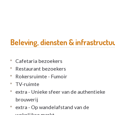
natuurlijk ook aangenaam vertoeven op één v
op Merchtem. Wij doen er alles aan om u zo thu
authentieke kader.
U leeft het leven zoals u dat wilt
Beleving, diensten & infrastructu
U kunt uw kamer inrichten met eigen, vertrouw
te zijn. Bij ons bent u zeker dat er altijd iem
Cafetaria bezoekers
u zich volledig kunt concentreren op geniete
Restaurant bezoekers
iedereen uniek is en zijn eigen verhaal heeft
Rokersruimte - Fumoir
diensten krijgt die specifiek bij u passen. Zo k
TV-ruimte
Elke dag genieten
extra - Unieke sfeer van de authentieke
brouwerij
Of het nu over veiligheid, ontspanning, restau
extra - Op wandelafstand van de
gemotiveerd team van medewerkers staat de k
wekelijkse markt