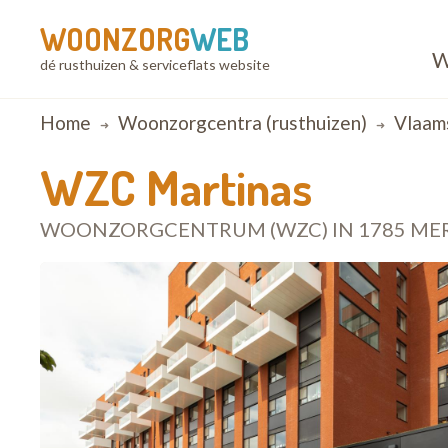
WOONZORG
WEB
W
dé rusthuizen & serviceflats website
Breadcrumb
Home
Woonzorgcentra (rusthuizen)
Vlaam
WZC Martinas
WOONZORGCENTRUM (WZC) IN 1785 M