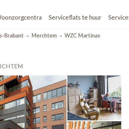
oonzorgcentra
Serviceflats te huur
Service
s-Brabant
Merchtem
WZC Martinas
ERCHTEM