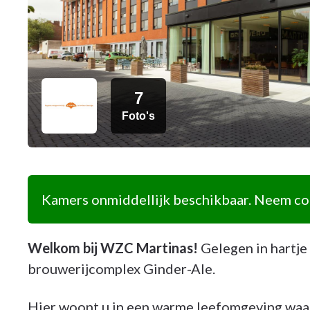
7
Foto's
Kamers onmiddellijk beschikbaar. Neem con
Welkom bij WZC Martinas!
Gelegen in hartje
brouwerijcomplex Ginder-Ale.
Hier woont u in een warme leefomgeving waa