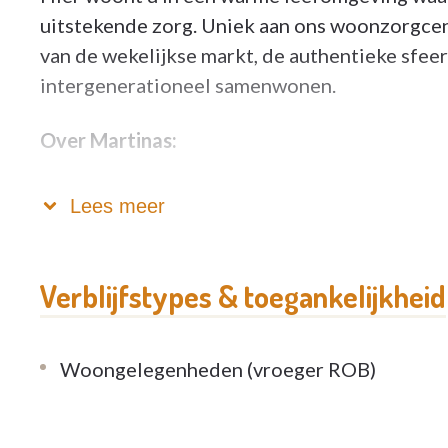
uitstekende zorg. Uniek aan ons woonzorgcen
van de wekelijkse markt, de authentieke sfeer
intergenerationeel samenwonen.
Over Martinas:
Woonzorgcentrum Martinas is gevestigd in 
Lees meer
(Brouwerij Martinas)
. De oude brouwerij wer
componist August De Boeck. Na enkele jaren 
Ginderachter, die er de naam Martinas aan ga
Verblijfstypes & toegankelijkheid
1973 werd de brouwerij overgelaten aan de gr
Woongelegenheden (vroeger ROB)
Zoals het een oude brouwerij betaamt, kunt u 
Onze bar is dagelijks geopend voor iedereen.
vrienden te genieten van een lekker streekbier