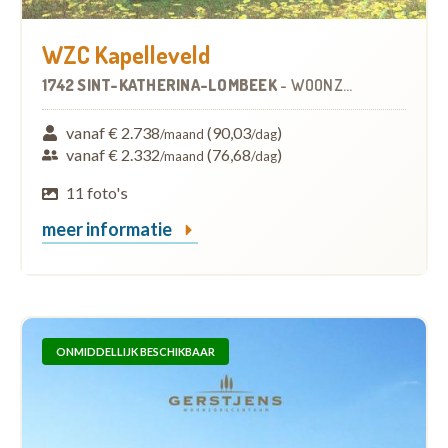
WZC Kapelleveld
1742 SINT-KATHERINA-LOMBEEK
-
WOONZORGCENTRUM (WZC)
vanaf € 2.738
(90,03
)
/maand
/dag
vanaf € 2.332
(76,68
)
/maand
/dag
11 foto's
meer informatie
ONMIDDELLIJK BESCHIKBAAR