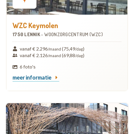
WZC Keymolen
1750 LENNIK
-
WOONZORGCENTRUM (WZC)
vanaf € 2.296
(75,49
)
/maand
/dag
vanaf € 2.126
(69,88
)
/maand
/dag
6 foto's
meer informatie