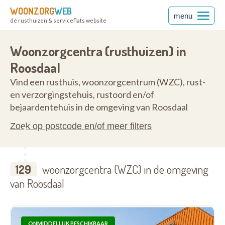
WOONZORG
WEB
menu
dé rusthuizen & serviceflats website
nt
1760
Woonzorgcentra (rusthuizen) in
Roosdaal
Vind een rusthuis, woonzorgcentrum (WZC), rust-
en verzorgingstehuis, rustoord en/of
bejaardentehuis in de omgeving van Roosdaal
Zoek op postcode en/of meer filters
129
woonzorgcentra (WZC) in de omgeving
van Roosdaal
ONMIDDELLIJK BESCHIKBAAR