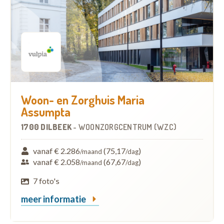
Woon- en Zorghuis Maria
Assumpta
1700 DILBEEK
-
WOONZORGCENTRUM (WZC)
vanaf € 2.286
(75,17
)
/maand
/dag
vanaf € 2.058
(67,67
)
/maand
/dag
7 foto's
meer informatie