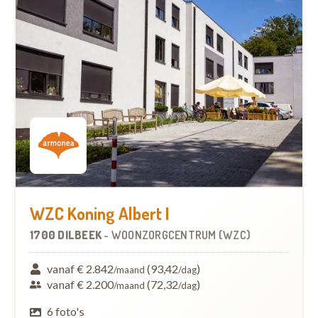
WZC Koning Albert I
1700 DILBEEK
-
WOONZORGCENTRUM (WZC)
vanaf € 2.842
(93,42
)
/maand
/dag
vanaf € 2.200
(72,32
)
/maand
/dag
6 foto's