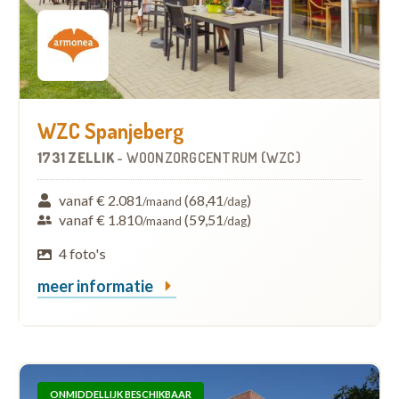
WZC Spanjeberg
1731 ZELLIK
-
WOONZORGCENTRUM (WZC)
vanaf € 2.081
(68,41
)
/maand
/dag
vanaf € 1.810
(59,51
)
/maand
/dag
4 foto's
meer informatie
ONMIDDELLIJK BESCHIKBAAR