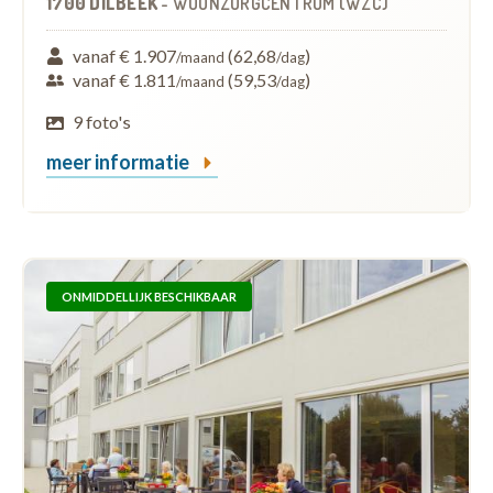
1700 DILBEEK
-
WOONZORGCENTRUM (WZC)
vanaf € 1.907
(62,68
)
/maand
/dag
vanaf € 1.811
(59,53
)
/maand
/dag
9 foto's
meer informatie
ONMIDDELLIJK BESCHIKBAAR