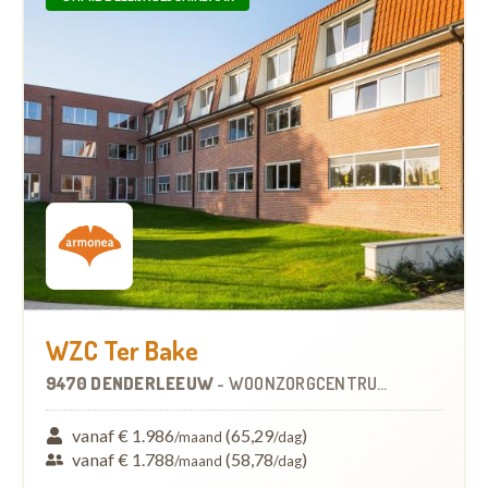
WZC Ter Bake
9470 DENDERLEEUW
-
WOONZORGCENTRUM (WZC)
vanaf € 1.986
(65,29
)
/maand
/dag
vanaf € 1.788
(58,78
)
/maand
/dag