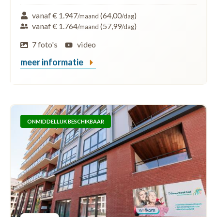
vanaf € 1.947
(64,00
)
/maand
/dag
vanaf € 1.764
(57,99
)
/maand
/dag
7 foto's
video
meer informatie
ONMIDDELLIJK BESCHIKBAAR