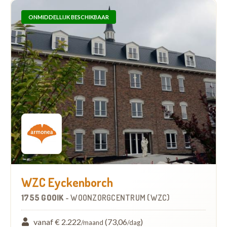
ONMIDDELLIJK BESCHIKBAAR
WZC Eyckenborch
1755 GOOIK
-
WOONZORGCENTRUM (WZC)
vanaf € 2.222
(73,06
)
/maand
/dag