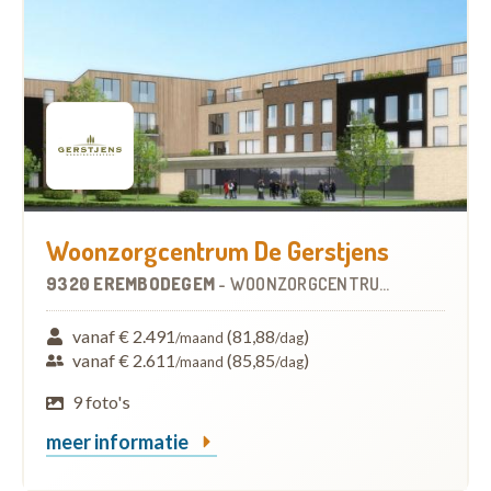
Woonzorgcentrum De Gerstjens
9320 EREMBODEGEM
-
WOONZORGCENTRUM (WZC)
vanaf € 2.491
(81,88
)
/maand
/dag
vanaf € 2.611
(85,85
)
/maand
/dag
9 foto's
meer informatie