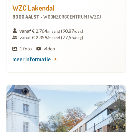
WZC Lakendal
9300 AALST
-
WOONZORGCENTRUM (WZC)
vanaf € 2.764
(90,87
)
/maand
/dag
vanaf € 2.359
(77,55
)
/maand
/dag
1 foto
video
meer informatie