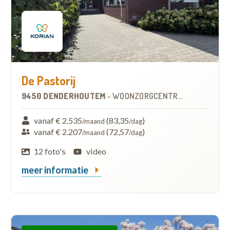
De Pastorij
9450 DENDERHOUTEM
-
WOONZORGCENTRUM (WZC)
vanaf € 2.535
(83,35
)
/maand
/dag
vanaf € 2.207
(72,57
)
/maand
/dag
12 foto's
video
meer informatie