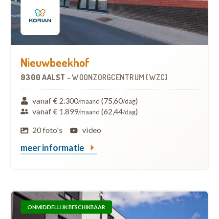
Nieuwbeekhof
9300 AALST
-
WOONZORGCENTRUM (WZC)
vanaf € 2.300
(75,60
)
/maand
/dag
vanaf € 1.899
(62,44
)
/maand
/dag
20 foto's
video
meer informatie
ONMIDDELLIJK BESCHIKBAAR