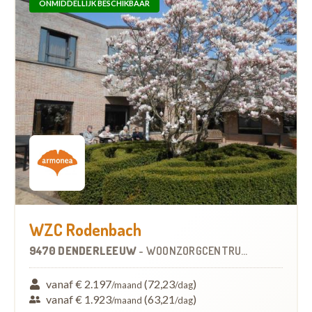
ONMIDDELLIJK BESCHIKBAAR
WZC Rodenbach
9470 DENDERLEEUW
-
WOONZORGCENTRUM (WZC)
vanaf € 2.197
(72,23
)
/maand
/dag
vanaf € 1.923
(63,21
)
/maand
/dag