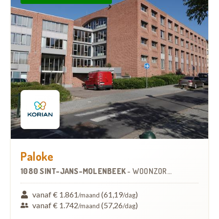
Paloke
1080 SINT-JANS-MOLENBEEK
-
WOONZORGCENTRUM (WZC)
vanaf € 1.861
(61,19
)
/maand
/dag
vanaf € 1.742
(57,26
)
/maand
/dag