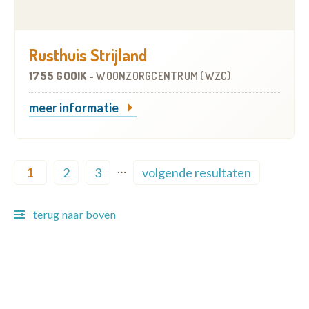
Rusthuis Strijland
1755 GOOIK
-
WOONZORGCENTRUM (WZC)
meer informatie
Pagination
…
1
2
3
volgende resultaten
Current page
Page
Page
Next page
terug naar boven