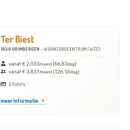
Ter Biest
1850 GRIMBERGEN
-
WOONZORGCENTRUM (WZC)
vanaf € 2.033
(66,83
)
/maand
/dag
vanaf € 3.837
(126,16
)
/maand
/dag
2 foto's
meer informatie