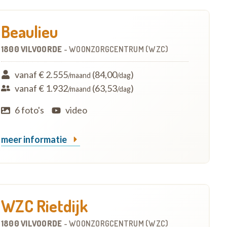
Beaulieu
1800 VILVOORDE
-
WOONZORGCENTRUM (WZC)
vanaf € 2.555
(84,00
)
/maand
/dag
vanaf € 1.932
(63,53
)
/maand
/dag
6 foto's
video
meer informatie
WZC Rietdijk
1800 VILVOORDE
-
WOONZORGCENTRUM (WZC)