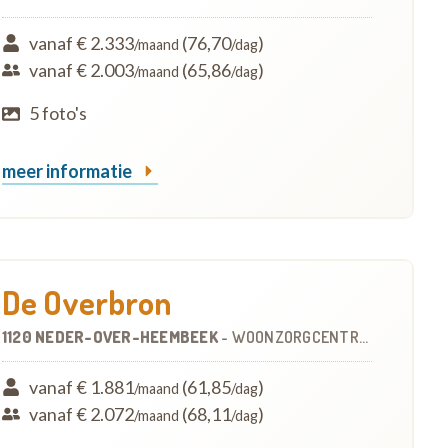
vanaf € 2.333
(76,70
)
/maand
/dag
vanaf € 2.003
(65,86
)
/maand
/dag
5 foto's
meer informatie
De Overbron
1120 NEDER-OVER-HEEMBEEK
-
WOONZORGCENTRUM (WZC)
vanaf € 1.881
(61,85
)
/maand
/dag
vanaf € 2.072
(68,11
)
/maand
/dag