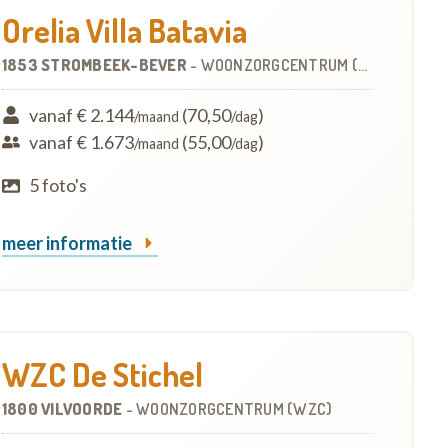
Orelia Villa Batavia
1853 STROMBEEK-BEVER
-
WOONZORGCENTRUM (WZC)
vanaf € 2.144
(70,50
)
/maand
/dag
vanaf € 1.673
(55,00
)
/maand
/dag
5 foto's
meer informatie
WZC De Stichel
1800 VILVOORDE
-
WOONZORGCENTRUM (WZC)