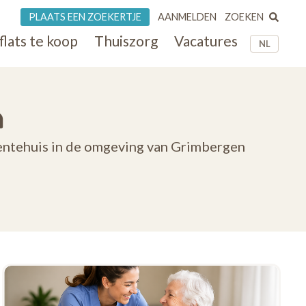
ZOEKEN
PLAATS EEN ZOEKERTJE
AANMELDEN
flats te koop
Thuiszorg
Vacatures
NL
n
dentehuis in de omgeving van Grimbergen