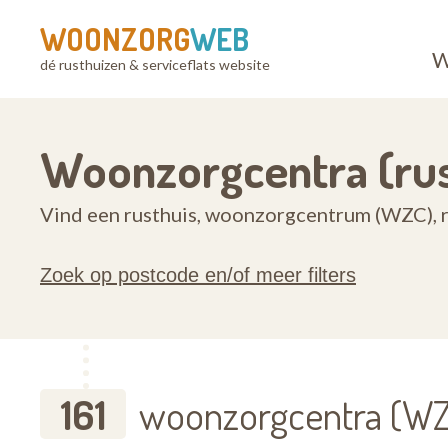
WOONZORG
WEB
W
dé rusthuizen & serviceflats website
Woonzorgcentra (rus
Vind een rusthuis, woonzorgcentrum (WZC), r
Zoek op postcode en/of meer filters
161
woonzorgcentra (WZ