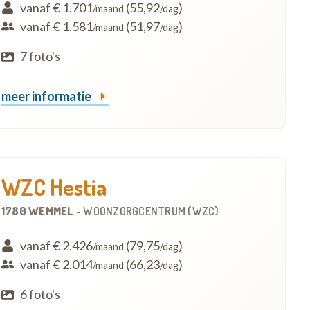
vanaf € 1.701
(55,92
)
/maand
/dag
vanaf € 1.581
(51,97
)
/maand
/dag
7 foto's
meer informatie
WZC Hestia
1780 WEMMEL
-
WOONZORGCENTRUM (WZC)
vanaf € 2.426
(79,75
)
/maand
/dag
vanaf € 2.014
(66,23
)
/maand
/dag
6 foto's