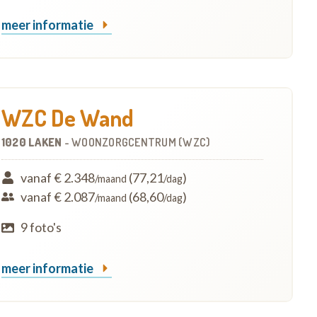
meer informatie
WZC De Wand
1020 LAKEN
-
WOONZORGCENTRUM (WZC)
vanaf € 2.348
(77,21
)
/maand
/dag
vanaf € 2.087
(68,60
)
/maand
/dag
9 foto's
meer informatie