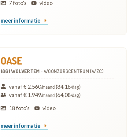
7 foto's
video
meer informatie
OASE
1861 WOLVERTEM
-
WOONZORGCENTRUM (WZC)
vanaf € 2.560
(84,18
)
/maand
/dag
vanaf € 1.949
(64,08
)
/maand
/dag
18 foto's
video
meer informatie