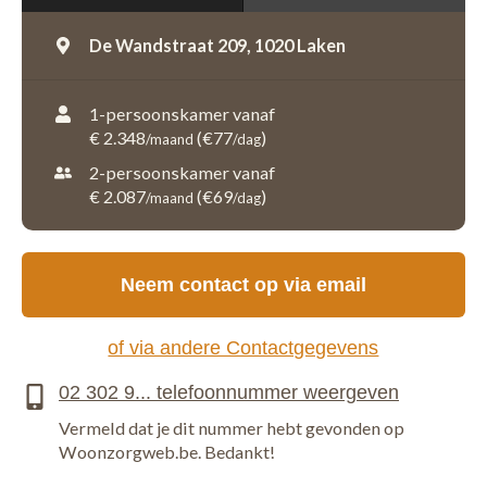
De Wandstraat 209,
1020 Laken
1-persoonskamer vanaf
€ 2.348
(€77
)
/maand
/dag
2-persoonskamer vanaf
€ 2.087
(€69
)
/maand
/dag
Neem contact op via email
of via andere Contactgegevens
Vermeld dat je dit nummer hebt gevonden op
Woonzorgweb.be. Bedankt!