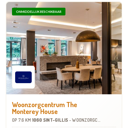
ONMIDDELLIJK BESCHIKBAAR
Woonzorgcentrum The
Monterey House
OP
7.6 KM
1060 SINT-GILLIS
-
WOONZORGCENTRUM (WZC)