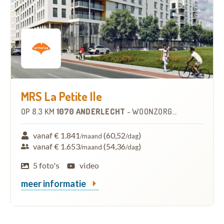
MRS La Petite Ile
OP
8.3 KM
1070 ANDERLECHT
-
WOONZORGCENTRUM (WZC)
vanaf € 1.841
(60,52
)
/maand
/dag
vanaf € 1.653
(54,36
)
/maand
/dag
5 foto's
video
meer informatie