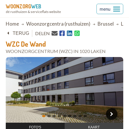
WOONZORG
WEB
menu
dé rusthuizen & serviceflats website
Breadcrumb
Home
Woonzorgcentra (rusthuizen)
Brussel
Lak
DELEN
TERUG
WZC De Wand
WOONZORGCENTRUM (WZC) IN 1020 LAKEN
open in Google Maps
1
2
3
4
5
6
7
8
9
FOTO'S
KAART