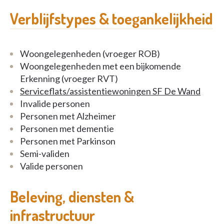
Naast het woonzorgcentrum zijn er ook 22
Verblijfstypes & toegankelijkheid
assistentiewoningen. In deze appartementen met
één of twee slaapkamer wonen senioren in alle
zelfstandigheid & privacy. Hierbij is er dag & nacht
Woongelegenheden (vroeger ROB)
(24/7) de mogelijkheid om beroep te doen op zorg
Woongelegenheden met een bijkomende
en/of hulp indien gewenst. Het hele team staat
Erkenning (vroeger RVT)
steeds ter beschikking.
Serviceflats/assistentiewoningen SF De Wand
Invalide personen
Personen met Alzheimer
Personen met dementie
Personen met Parkinson
Semi-validen
Valide personen
Beleving, diensten &
infrastructuur