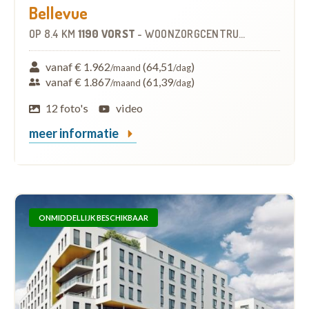
Bellevue
OP
8.4 KM
1190 VORST
-
WOONZORGCENTRUM (WZC)
vanaf € 1.962
(64,51
)
/maand
/dag
vanaf € 1.867
(61,39
)
/maand
/dag
12 foto's
video
meer informatie
ONMIDDELLIJK BESCHIKBAAR