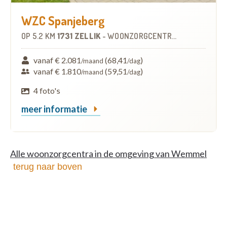
WZC Spanjeberg
OP
5.2 KM
1731 ZELLIK
-
WOONZORGCENTRUM (WZC)
vanaf € 2.081
(68,41
)
/maand
/dag
vanaf € 1.810
(59,51
)
/maand
/dag
4 foto's
meer informatie
Alle woonzorgcentra in de omgeving van Wemmel
terug naar boven