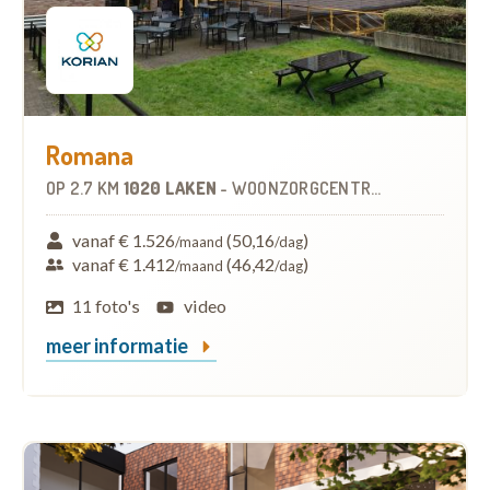
Romana
OP
2.7 KM
1020 LAKEN
-
WOONZORGCENTRUM (WZC)
vanaf € 1.526
(50,16
)
/maand
/dag
vanaf € 1.412
(46,42
)
/maand
/dag
11 foto's
video
meer informatie