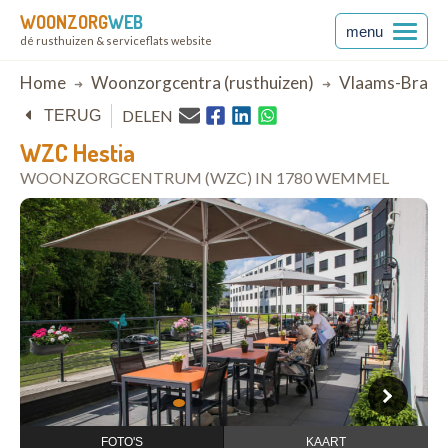
WOONZORG
WEB
menu
dé rusthuizen & serviceflats website
Breadcrumb
Home
Woonzorgcentra (rusthuizen)
Vlaams-Braba
DELEN
TERUG
WZC Hestia
WOONZORGCENTRUM (WZC) IN 1780 WEMMEL
open in Google Maps
1
2
3
4
5
6
FOTO'S
KAART