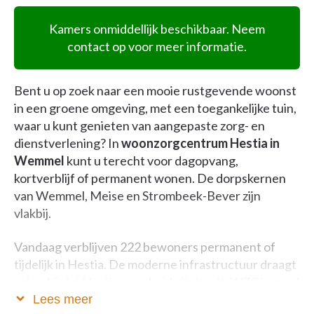
Kamers onmiddellijk beschikbaar. Neem
contact op voor meer informatie.
Bent u op zoek naar een mooie rustgevende woonst
in een groene omgeving, met een toegankelijke tuin,
waar u kunt genieten van aangepaste zorg- en
dienstverlening? In
woonzorgcentrum Hestia in
Wemmel
kunt u terecht voor dagopvang,
kortverblijf of permanent wonen. De dorpskernen
van Wemmel, Meise en Strombeek-Bever zijn
vlakbij.
Vandaag verblijven 222 bewoners permanent of
tijdelijk in Hestia. De moderne infrastructuur draagt
ertoe bij dat Hestia openheid uitstraalt. WZC is goed
bereikbaar en heeft ruime parkeermogelijkheid.
Lees meer