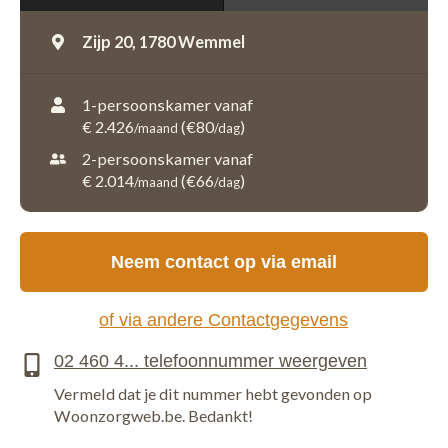
Zijp 20,
1780 Wemmel
1-persoonskamer vanaf
€ 2.426
(€80
)
/maand
/dag
2-persoonskamer vanaf
€ 2.014
(€66
)
/maand
/dag
Neem contact op via email
of via andere Contactgegevens
Vermeld dat je dit nummer hebt gevonden op
Woonzorgweb.be. Bedankt!