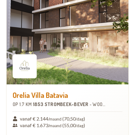
Orelia Villa Batavia
OP
1.7 KM
1853 STROMBEEK-BEVER
-
WOONZORGCENTRUM (WZC)
vanaf € 2.144
(70,50
)
/maand
/dag
vanaf € 1.673
(55,00
)
/maand
/dag