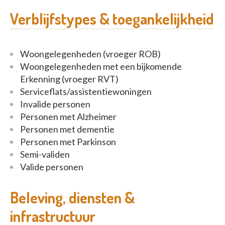
Iedereen is steeds welkom in Hestia! De moderne
infrastructuur maakt van Hestia een aangename,
Verblijfstypes & toegankelijkheid
comfortabele plaats waar u uzelf kan zijn.
Neem gerust contact op voor meer informatie.
Woongelegenheden (vroeger ROB)
Woongelegenheden met een bijkomende
Erkenning (vroeger RVT)
Serviceflats/assistentiewoningen
Invalide personen
Personen met Alzheimer
Personen met dementie
Personen met Parkinson
Semi-validen
Valide personen
Beleving, diensten &
infrastructuur