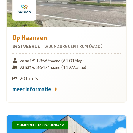
Op Haanven
2431 VEERLE
-
WOONZORGCENTRUM (WZC)
vanaf € 1.856
(61,01
)
/maand
/dag
vanaf € 3.647
(119,90
)
/maand
/dag
20 foto's
meer informatie
ONMIDDELLIJK BESCHIKBAAR