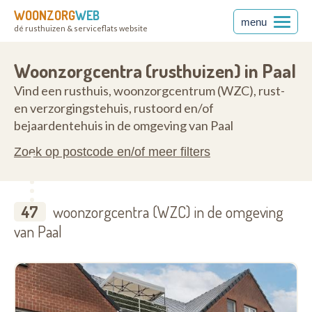
WOONZORG
WEB
menu
dé rusthuizen & serviceflats website
83
Woonzorgcentra (rusthuizen) in Paal
Vind een rusthuis, woonzorgcentrum (WZC), rust-
en verzorgingstehuis, rustoord en/of
bejaardentehuis in de omgeving van Paal
Zoek op postcode en/of meer filters
47
woonzorgcentra (WZC) in de omgeving
van Paal