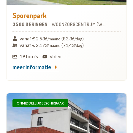
Sporenpark
3580 BERINGEN
-
WOONZORGCENTRUM (WZC)
vanaf € 2.536
(83,36
)
/maand
/dag
vanaf € 2.173
(71,43
)
/maand
/dag
19 foto's
video
meer informatie
ONMIDDELLIJK BESCHIKBAAR