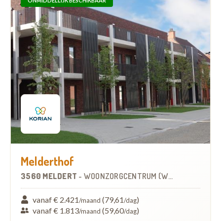
ONMIDDELLIJK BESCHIKBAAR
Melderthof
3560 MELDERT
-
WOONZORGCENTRUM (WZC)
vanaf € 2.421
(79,61
)
/maand
/dag
vanaf € 1.813
(59,60
)
/maand
/dag