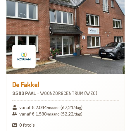
De Fakkel
3583 PAAL
-
WOONZORGCENTRUM (WZC)
vanaf € 2.044
(67,21
)
/maand
/dag
vanaf € 1.588
(52,22
)
/maand
/dag
8 foto's