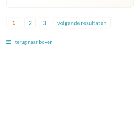
Pagination
1
2
3
volgende resultaten
Current page
Page
Page
Next page
terug naar boven