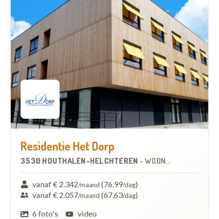
Residentie Het Dorp
3530 HOUTHALEN-HELCHTEREN
-
WOONZORGCENTRUM (WZC)
vanaf € 2.342
(76,99
)
/maand
/dag
vanaf € 2.057
(67,63
)
/maand
/dag
6 foto's
video