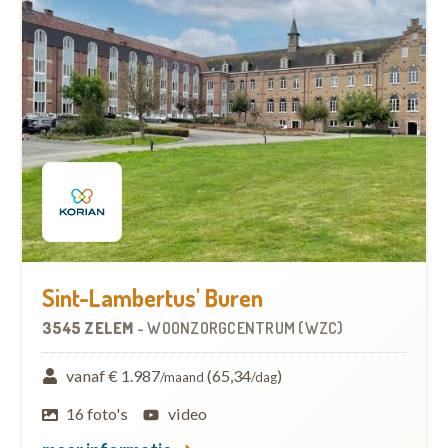
Sint-Lambertus' Buren
3545 ZELEM
-
WOONZORGCENTRUM (WZC)
vanaf € 1.987
(65,34
)
/maand
/dag
16 foto's
video