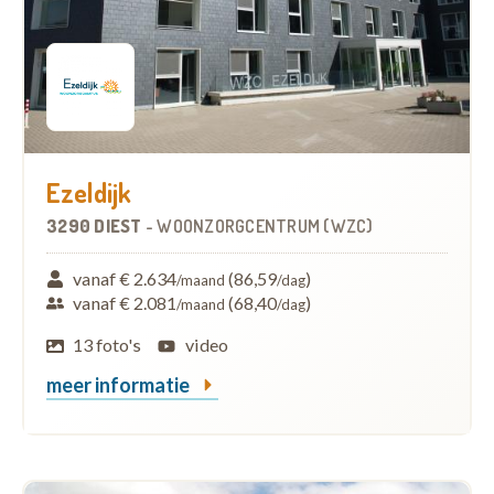
Ezeldijk
3290 DIEST
-
WOONZORGCENTRUM (WZC)
vanaf € 2.634
(86,59
)
/maand
/dag
vanaf € 2.081
(68,40
)
/maand
/dag
13 foto's
video
meer informatie