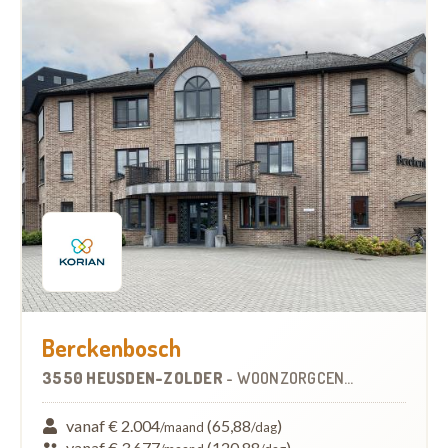
Berckenbosch
3550 HEUSDEN-ZOLDER
-
WOONZORGCENTRUM (WZC)
vanaf € 2.004
(65,88
)
/maand
/dag
vanaf € 3.677
(120,88
)