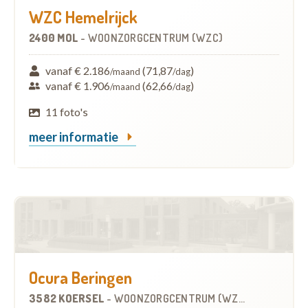
WZC Hemelrijck
2400 MOL
-
WOONZORGCENTRUM (WZC)
vanaf € 2.186
(71,87
)
/maand
/dag
vanaf € 1.906
(62,66
)
/maand
/dag
11 foto's
meer informatie
Ocura Beringen
3582 KOERSEL
-
WOONZORGCENTRUM (WZC)