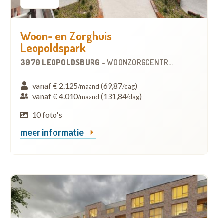
Woon- en Zorghuis
Leopoldspark
3970 LEOPOLDSBURG
-
WOONZORGCENTRUM (WZC)
vanaf € 2.125
(69,87
)
/maand
/dag
vanaf € 4.010
(131,84
)
/maand
/dag
10 foto's
meer informatie