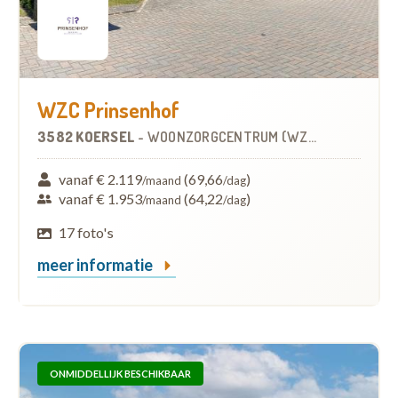
WZC Prinsenhof
3582 KOERSEL
-
WOONZORGCENTRUM (WZC)
vanaf € 2.119
(69,66
)
/maand
/dag
vanaf € 1.953
(64,22
)
/maand
/dag
17 foto's
meer informatie
ONMIDDELLIJK BESCHIKBAAR