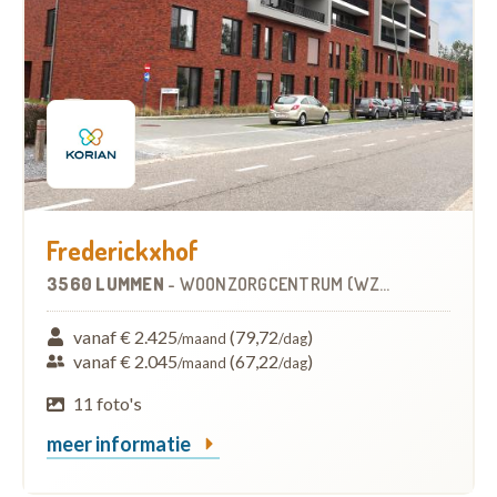
Frederickxhof
3560 LUMMEN
-
WOONZORGCENTRUM (WZC)
vanaf € 2.425
(79,72
)
/maand
/dag
vanaf € 2.045
(67,22
)
/maand
/dag
11 foto's
meer informatie