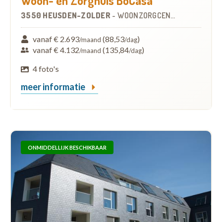
Woon- en Zorghuis BoCasa
3550 HEUSDEN-ZOLDER
-
WOONZORGCENTRUM (WZC)
vanaf € 2.693
(88,53
)
/maand
/dag
vanaf € 4.132
(135,84
)
/maand
/dag
4 foto's
meer informatie
ONMIDDELLIJK BESCHIKBAAR