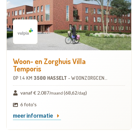
Woon- en Zorghuis Villa
Temporis
OP
1.4 KM
3500 HASSELT
-
WOONZORGCENTRUM (WZC)
vanaf € 2.087
(68,62
)
/maand
/dag
6 foto's
meer informatie