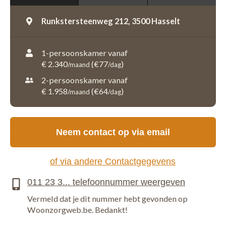
Runkstersteenweg 212,
3500 Hasselt
1-persoonskamer vanaf
€ 2.340
(€77
)
/maand
/dag
2-persoonskamer vanaf
€ 1.958
(€64
)
/maand
/dag
Neem contact op via email
of via andere Contactgegevens
Vermeld dat je dit nummer hebt gevonden op
Woonzorgweb.be. Bedankt!