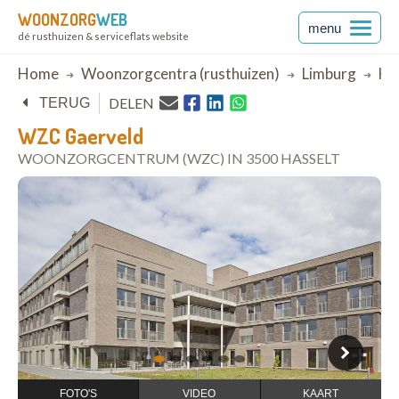
WOONZORG
WEB
menu
dé rusthuizen & serviceflats website
Breadcrumb
Home
Woonzorgcentra (rusthuizen)
Limburg
Ha
DELEN
TERUG
WZC Gaerveld
WOONZORGCENTRUM (WZC) IN 3500 HASSELT
open in Google Maps
1
2
3
4
5
6
FOTO'S
VIDEO
KAART