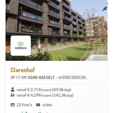
Clarenhof
OP
1.7 KM
3500 HASSELT
-
WOONZORGCENTRUM (WZC)
vanaf € 2.719
(89,38
)
/maand
/dag
vanaf € 4.299
(141,34
)
/maand
/dag
22 foto's
video