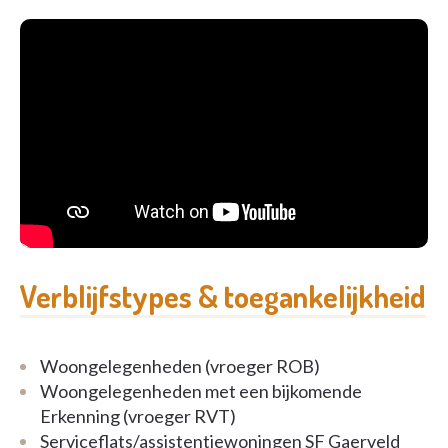
activiteiten. In de talrijke ontmoetingsplaatsen
binnen en buiten kunt u uw medebewoners leren
kennen of gewoon rustig vertoeven met een boek
of een kop koffie.
Verblijfstypes & toegankelijkheid
Woongelegenheden (vroeger ROB)
Woongelegenheden met een bijkomende
Erkenning (vroeger RVT)
Serviceflats/assistentiewoningen SF Gaerveld