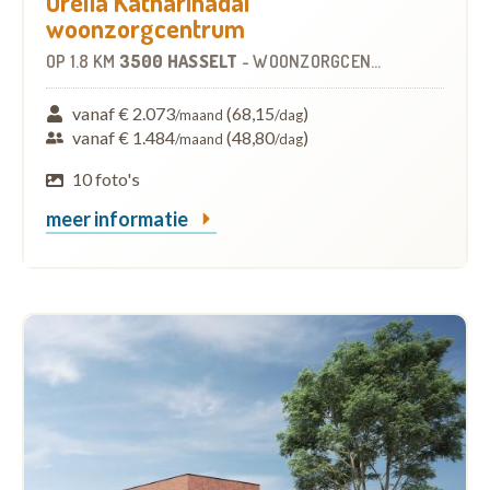
Orelia Katharinadal
woonzorgcentrum
OP
1.8 KM
3500 HASSELT
-
WOONZORGCENTRUM (WZC)
vanaf € 2.073
(68,15
)
/maand
/dag
vanaf € 1.484
(48,80
)
/maand
/dag
10 foto's
meer informatie