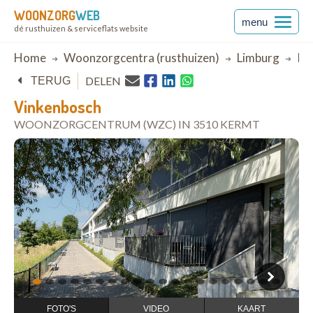
WOONZORG
WEB
menu
dé rusthuizen & serviceflats website
Breadcrumb
Home
Woonzorgcentra (rusthuizen)
Limburg
Ke
DELEN
TERUG
Vinkenbosch
WOONZORGCENTRUM (WZC) IN 3510 KERMT
open in Google Maps
1
2
3
4
5
6
7
8
9
10
11
12
13
14
15
16
17
18
19
20
FOTO'S
VIDEO
KAART