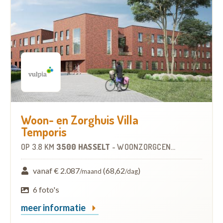
Woon- en Zorghuis Villa
Temporis
OP
3.8 KM
3500 HASSELT
-
WOONZORGCENTRUM (WZC)
vanaf € 2.087
(68,62
)
/maand
/dag
6 foto's
meer informatie