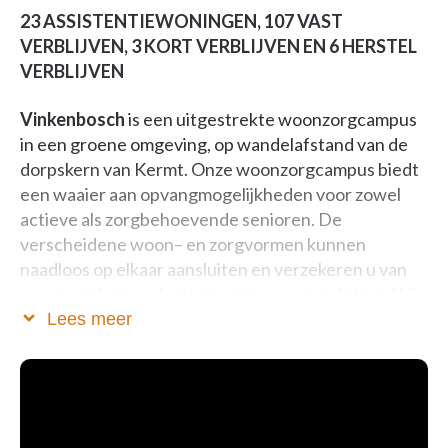
23 ASSISTENTIEWONINGEN, 107 VAST
VERBLIJVEN, 3 KORT VERBLIJVEN EN 6 HERSTEL
VERBLIJVEN
Vinkenbosch
is een uitgestrekte woonzorgcampus
in een groene omgeving, op wandelafstand van de
dorpskern van Kermt. Onze woonzorgcampus biedt
een waaier aan opvangmogelijkheden voor zowel
actieve als zorgbehoevende senioren. De
verscheidene woon– en zorgvormen kunnen
naadloos op elkaar aansluiten en verzekeren u van
een zorgeloze oude dag waarin u centraal staat. Wij
beschikken in ons huidige complex over 116 kamers,
Lees meer
onderverdeeld in vaste verblijven, kort verblijven en
herstel verblijven. Ook beschikken wij over 23
assistentiewoningen. De mooie, ruime kamers en
assistentie woningen kijken uit op de groene
omgeving.