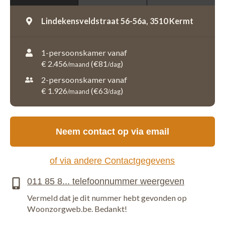
Lindekensveldstraat 56-56a,
3510 Kermt
1-persoonskamer vanaf
€ 2.456
(€81
)
/maand
/dag
2-persoonskamer vanaf
€ 1.926
(€63
)
/maand
/dag
Neem contact op via email
of via andere Contactgegevens
Vermeld dat je dit nummer hebt gevonden op
Woonzorgweb.be. Bedankt!