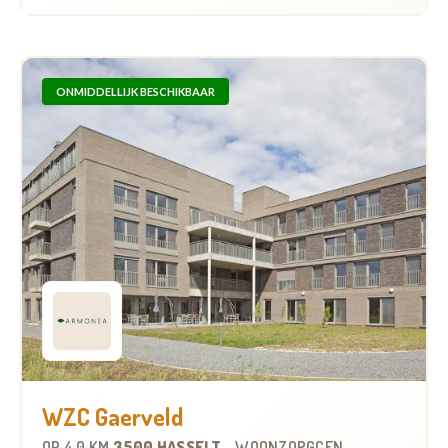
ONMIDDELLIJK BESCHIKBAAR
WZC Gaerveld
OP
4.0 KM
3500 HASSELT
-
WOONZORGCENTRUM (WZC)