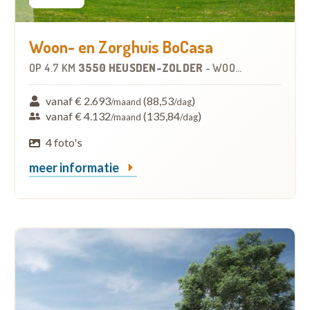
Woon- en Zorghuis BoCasa
OP
4.7 KM
3550 HEUSDEN-ZOLDER
-
WOONZORGCENTRUM (WZC)
vanaf € 2.693
(88,53
)
/maand
/dag
vanaf € 4.132
(135,84
)
/maand
/dag
4 foto's
meer informatie