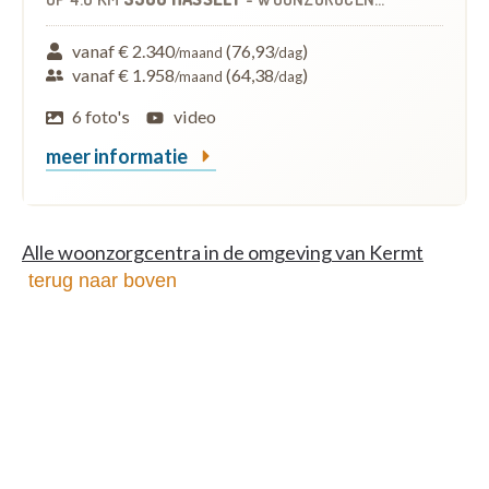
vanaf € 2.340
(76,93
)
/maand
/dag
vanaf € 1.958
(64,38
)
/maand
/dag
6 foto's
video
meer informatie
Alle woonzorgcentra in de omgeving van Kermt
terug naar boven