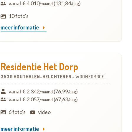
vanaf € 4.010
(131,84
)
/maand
/dag
10 foto's
meer informatie
Residentie Het Dorp
3530 HOUTHALEN-HELCHTEREN
-
WOONZORGCENTRUM (WZC)
vanaf € 2.342
(76,99
)
/maand
/dag
vanaf € 2.057
(67,63
)
/maand
/dag
6 foto's
video
meer informatie