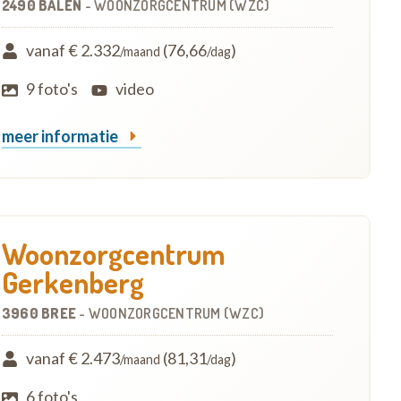
2490 BALEN
-
WOONZORGCENTRUM (WZC)
vanaf € 2.332
(76,66
)
/maand
/dag
9 foto's
video
meer informatie
Woonzorgcentrum
Gerkenberg
3960 BREE
-
WOONZORGCENTRUM (WZC)
vanaf € 2.473
(81,31
)
/maand
/dag
6 foto's