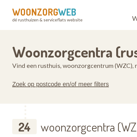
WOONZORG
WEB
W
dé rusthuizen & serviceflats website
Woonzorgcentra (rus
Vind een rusthuis, woonzorgcentrum (WZC), r
Zoek op postcode en/of meer filters
24
woonzorgcentra (WZC