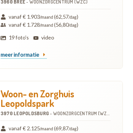
3960 BREE
-
WOONZORGCENTRUM (WZC)
vanaf € 1.903
(62,57
)
/maand
/dag
vanaf € 1.728
(56,80
)
/maand
/dag
19 foto's
video
meer informatie
Woon- en Zorghuis
Leopoldspark
3970 LEOPOLDSBURG
-
WOONZORGCENTRUM (WZC)
vanaf € 2.125
(69,87
)
/maand
/dag