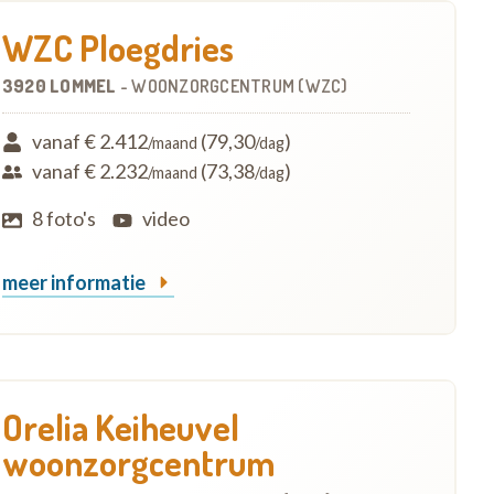
WZC Ploegdries
3920 LOMMEL
-
WOONZORGCENTRUM (WZC)
vanaf € 2.412
(79,30
)
/maand
/dag
vanaf € 2.232
(73,38
)
/maand
/dag
8 foto's
video
meer informatie
Orelia Keiheuvel
woonzorgcentrum