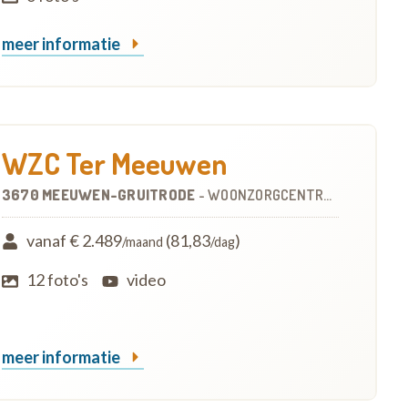
meer informatie
WZC Ter Meeuwen
3670 MEEUWEN-GRUITRODE
-
WOONZORGCENTRUM (WZC)
vanaf € 2.489
(81,83
)
/maand
/dag
12 foto's
video
meer informatie