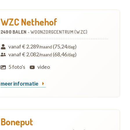
WZC Nethehof
2490 BALEN
-
WOONZORGCENTRUM (WZC)
vanaf € 2.289
(75,24
)
/maand
/dag
vanaf € 2.082
(68,46
)
/maand
/dag
5 foto's
video
meer informatie
Boneput