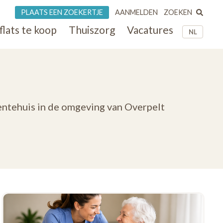
ZOEKEN
PLAATS EEN ZOEKERTJE
AANMELDEN
flats te koop
Thuiszorg
Vacatures
NL
entehuis in de omgeving van Overpelt