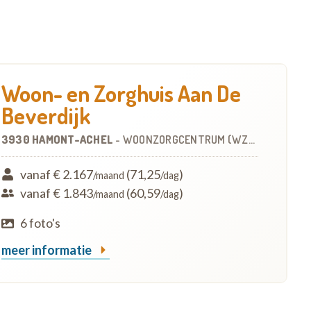
Woon- en Zorghuis Aan De
Beverdijk
3930 HAMONT-ACHEL
-
WOONZORGCENTRUM (WZC)
vanaf € 2.167
(71,25
)
/maand
/dag
vanaf € 1.843
(60,59
)
/maand
/dag
6 foto's
meer informatie