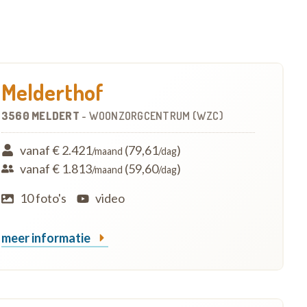
Melderthof
3560 MELDERT
-
WOONZORGCENTRUM (WZC)
vanaf € 2.421
(79,61
)
/maand
/dag
vanaf € 1.813
(59,60
)
/maand
/dag
10 foto's
video
meer informatie