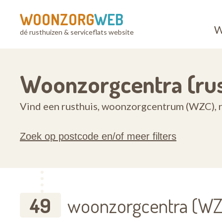
WOONZORG
WEB
W
dé rusthuizen & serviceflats website
Woonzorgcentra (rus
Vind een rusthuis, woonzorgcentrum (WZC), r
Zoek op postcode en/of meer filters
49
woonzorgcentra (WZC