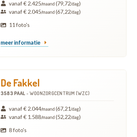
vanaf € 2.425
(79,72
)
/maand
/dag
vanaf € 2.045
(67,22
)
/maand
/dag
11 foto's
meer informatie
De Fakkel
3583 PAAL
-
WOONZORGCENTRUM (WZC)
vanaf € 2.044
(67,21
)
/maand
/dag
vanaf € 1.588
(52,22
)
/maand
/dag
8 foto's