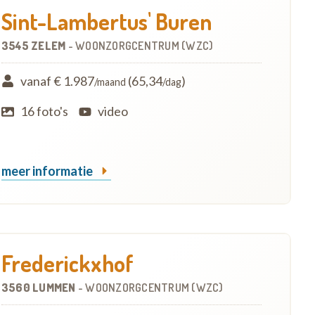
Sint-Lambertus' Buren
3545 ZELEM
-
WOONZORGCENTRUM (WZC)
vanaf € 1.987
(65,34
)
/maand
/dag
16 foto's
video
meer informatie
Frederickxhof
3560 LUMMEN
-
WOONZORGCENTRUM (WZC)