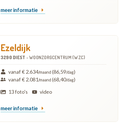
meer informatie
Ezeldijk
3290 DIEST
-
WOONZORGCENTRUM (WZC)
vanaf € 2.634
(86,59
)
/maand
/dag
vanaf € 2.081
(68,40
)
/maand
/dag
13 foto's
video
meer informatie