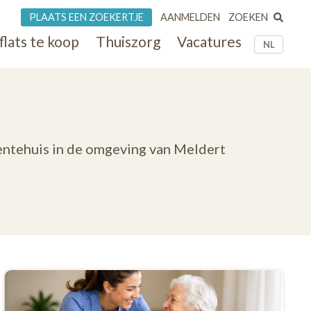
ZOEKEN
PLAATS EEN ZOEKERTJE
AANMELDEN
flats te koop
Thuiszorg
Vacatures
NL
entehuis in de omgeving van Meldert