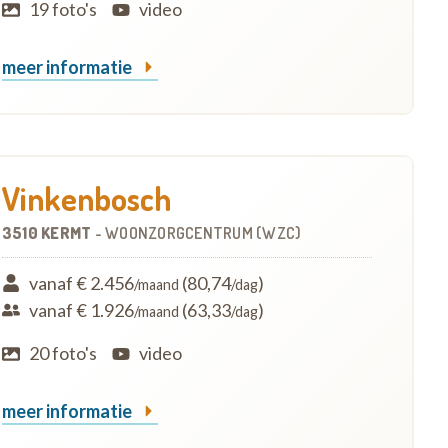
19 foto's
video
meer informatie
Vinkenbosch
3510 KERMT
-
WOONZORGCENTRUM (WZC)
vanaf € 2.456
(80,74
)
/maand
/dag
vanaf € 1.926
(63,33
)
/maand
/dag
20 foto's
video
meer informatie