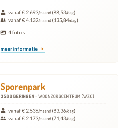
vanaf € 2.693
(88,53
)
/maand
/dag
vanaf € 4.132
(135,84
)
/maand
/dag
4 foto's
meer informatie
Sporenpark
3580 BERINGEN
-
WOONZORGCENTRUM (WZC)
vanaf € 2.536
(83,36
)
/maand
/dag
vanaf € 2.173
(71,43
)
/maand
/dag