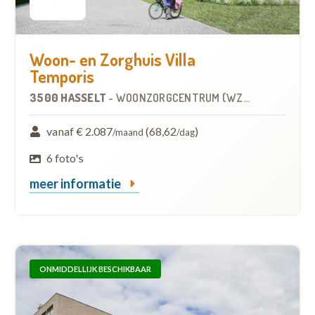
Woon- en Zorghuis Villa
Temporis
3500 HASSELT
-
WOONZORGCENTRUM (WZC)
vanaf € 2.087
(68,62
)
/maand
/dag
6 foto's
meer informatie
ONMIDDELLIJK BESCHIKBAAR