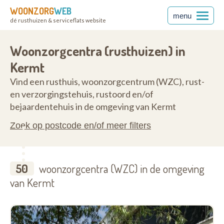
WOONZORG
WEB
menu
dé rusthuizen & serviceflats website
10
Woonzorgcentra (rusthuizen) in
Kermt
Vind een rusthuis, woonzorgcentrum (WZC), rust-
en verzorgingstehuis, rustoord en/of
bejaardentehuis in de omgeving van Kermt
Zoek op postcode en/of meer filters
50
woonzorgcentra (WZC) in de omgeving
van Kermt