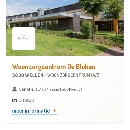
Woonzorgcentrum De Bloken
3830 WELLEN
-
WOONZORGCENTRUM (WZC)
vanaf € 1.717
(56,46
)
/maand
/dag
5 foto's
meer informatie