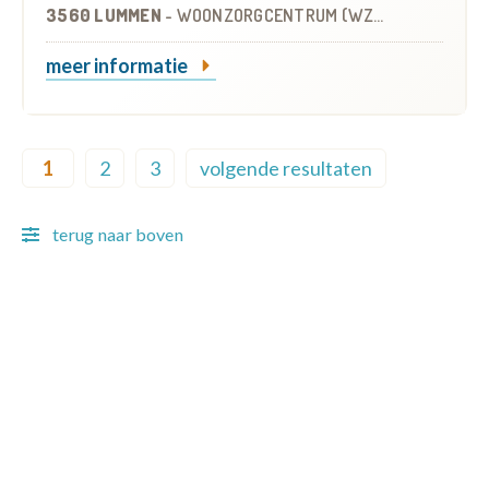
3560 LUMMEN
-
WOONZORGCENTRUM (WZC)
meer informatie
Pagination
1
2
3
volgende resultaten
Current page
Page
Page
Next page
terug naar boven