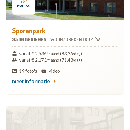
Sporenpark
3580 BERINGEN
-
WOONZORGCENTRUM (WZC)
vanaf € 2.536
(83,36
)
/maand
/dag
vanaf € 2.173
(71,43
)
/maand
/dag
19 foto's
video
meer informatie