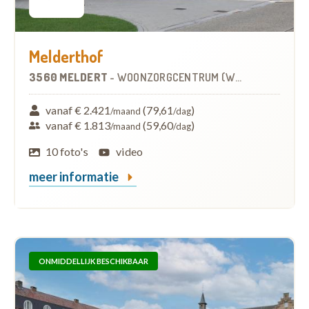
Melderthof
3560 MELDERT
-
WOONZORGCENTRUM (WZC)
vanaf € 2.421
(79,61
)
/maand
/dag
vanaf € 1.813
(59,60
)
/maand
/dag
10 foto's
video
meer informatie
ONMIDDELLIJK BESCHIKBAAR