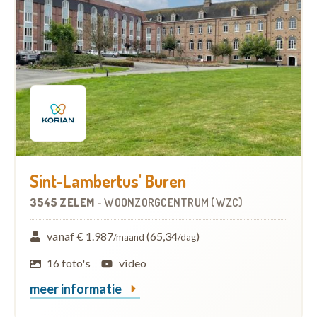
Sint-Lambertus' Buren
3545 ZELEM
-
WOONZORGCENTRUM (WZC)
vanaf € 1.987
(65,34
)
/maand
/dag
16 foto's
video
meer informatie