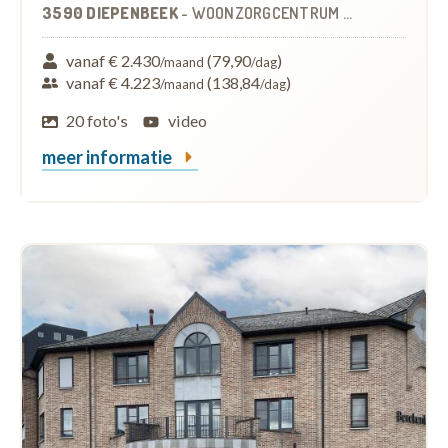
3590 DIEPENBEEK
-
WOONZORGCENTRUM (WZC)
vanaf € 2.430
(79,90
)
/maand
/dag
vanaf € 4.223
(138,84
)
/maand
/dag
20 foto's
video
meer informatie