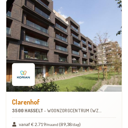
Clarenhof
3500 HASSELT
-
WOONZORGCENTRUM (WZC)
vanaf € 2.719
(89,38
)
/maand
/dag