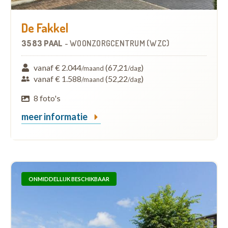
De Fakkel
3583 PAAL
-
WOONZORGCENTRUM (WZC)
vanaf € 2.044
(67,21
)
/maand
/dag
vanaf € 1.588
(52,22
)
/maand
/dag
8 foto's
meer informatie
ONMIDDELLIJK BESCHIKBAAR