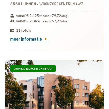
3560 LUMMEN
-
WOONZORGCENTRUM (WZC)
vanaf € 2.425
(79,72
)
/maand
/dag
vanaf € 2.045
(67,22
)
/maand
/dag
11 foto's
meer informatie
ONMIDDELLIJK BESCHIKBAAR