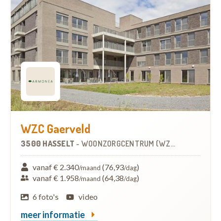
WZC Gaerveld
3500 HASSELT
-
WOONZORGCENTRUM (WZC)
vanaf € 2.340
(76,93
)
/maand
/dag
vanaf € 1.958
(64,38
)
/maand
/dag
6 foto's
video
meer informatie