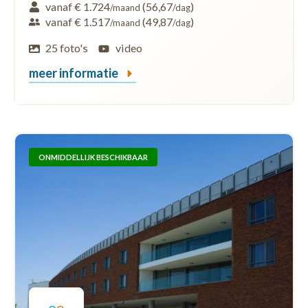
vanaf € 1.724
(56,67
)
/maand
/dag
vanaf € 1.517
(49,87
)
/maand
/dag
25 foto's
video
meer informatie
ONMIDDELLIJK BESCHIKBAAR