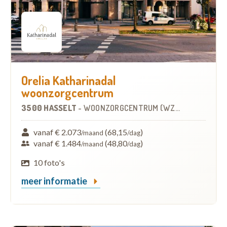
Orelia Katharinadal
woonzorgcentrum
3500 HASSELT
-
WOONZORGCENTRUM (WZC)
vanaf € 2.073
(68,15
)
/maand
/dag
vanaf € 1.484
(48,80
)
/maand
/dag
10 foto's
meer informatie