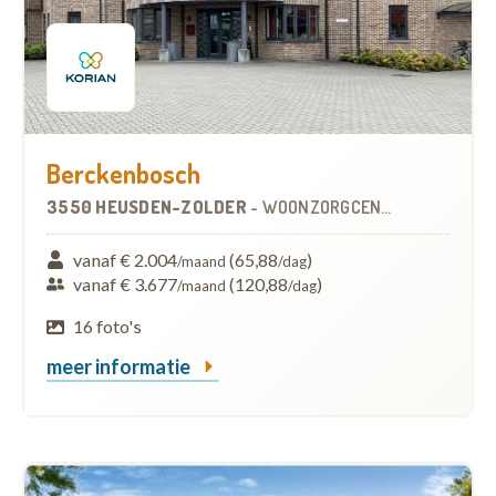
Berckenbosch
3550 HEUSDEN-ZOLDER
-
WOONZORGCENTRUM (WZC)
vanaf € 2.004
(65,88
)
/maand
/dag
vanaf € 3.677
(120,88
)
/maand
/dag
16 foto's
meer informatie