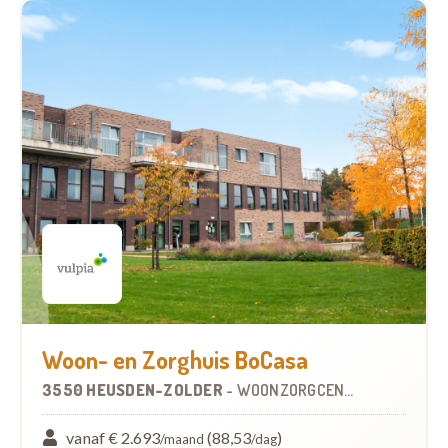
Woon- en Zorghuis BoCasa
3550 HEUSDEN-ZOLDER
-
WOONZORGCENTRUM (WZC)
vanaf € 2.693
(88,53
)
/maand
/dag