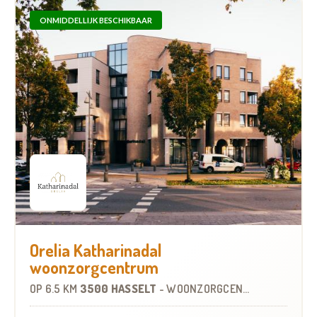
ONMIDDELLIJK BESCHIKBAAR
Orelia Katharinadal
woonzorgcentrum
OP
6.5 KM
3500 HASSELT
-
WOONZORGCENTRUM (WZC)