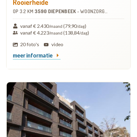
Rooierheide
OP
3.2 KM
3590 DIEPENBEEK
-
WOONZORGCENTRUM (WZC)
vanaf € 2.430
(79,90
)
/maand
/dag
vanaf € 4.223
(138,84
)
/maand
/dag
20 foto's
video
meer informatie