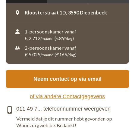
Kloosterstraat 1D,
3590 Diepenbeek
1-persoonskamer vanaf
€ 2.712
(€89
)
/maand
/dag
2-persoonskamer vanaf
€ 5.025
(€165
)
/maand
/dag
Neem contact op via email
of via andere Contactgegevens
Vermeld dat je dit nummer hebt gevonden op
Woonzorgweb.be. Bedankt!