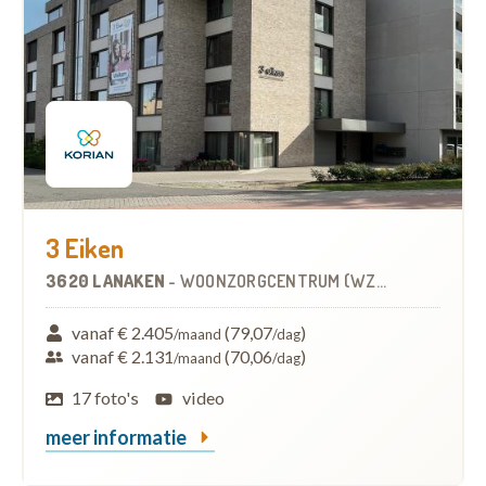
3 Eiken
3620 LANAKEN
-
WOONZORGCENTRUM (WZC)
vanaf € 2.405
(79,07
)
/maand
/dag
vanaf € 2.131
(70,06
)
/maand
/dag
17 foto's
video
meer informatie