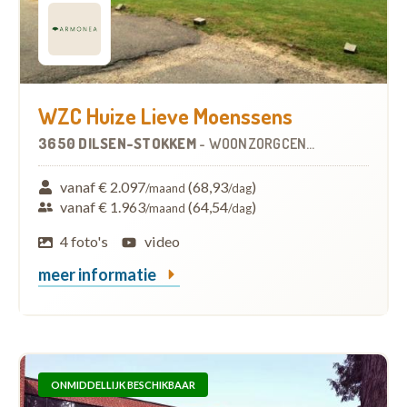
WZC Huize Lieve Moenssens
3650 DILSEN-STOKKEM
-
WOONZORGCENTRUM (WZC)
vanaf € 2.097
(68,93
)
/maand
/dag
vanaf € 1.963
(64,54
)
/maand
/dag
4 foto's
video
meer informatie
ONMIDDELLIJK BESCHIKBAAR