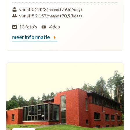
vanaf € 2.422
(79,62
)
/maand
/dag
vanaf € 2.157
(70,93
)
/maand
/dag
13 foto's
video
meer informatie