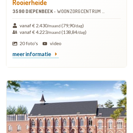
Rooierheide
3590 DIEPENBEEK
-
WOONZORGCENTRUM (WZC)
vanaf € 2.430
(79,90
)
/maand
/dag
vanaf € 4.223
(138,84
)
/maand
/dag
20 foto's
video
meer informatie