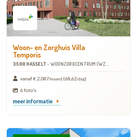
Woon- en Zorghuis Villa
Temporis
3500 HASSELT
-
WOONZORGCENTRUM (WZC)
vanaf € 2.087
(68,62
)
/maand
/dag
6 foto's
meer informatie