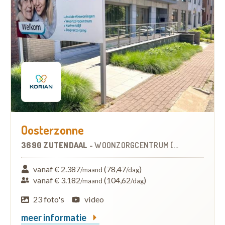
Oosterzonne
3690 ZUTENDAAL
-
WOONZORGCENTRUM (WZC)
vanaf € 2.387
(78,47
)
/maand
/dag
vanaf € 3.182
(104,62
)
/maand
/dag
23 foto's
video
meer informatie