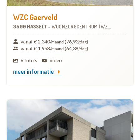
WZC Gaerveld
3500 HASSELT
-
WOONZORGCENTRUM (WZC)
vanaf € 2.340
(76,93
)
/maand
/dag
vanaf € 1.958
(64,38
)
/maand
/dag
6 foto's
video
meer informatie