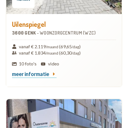
Uilenspiegel
3600 GENK
-
WOONZORGCENTRUM (WZC)
vanaf € 2.119
(69,65
)
/maand
/dag
vanaf € 1.834
(60,30
)
/maand
/dag
10 foto's
video
meer informatie