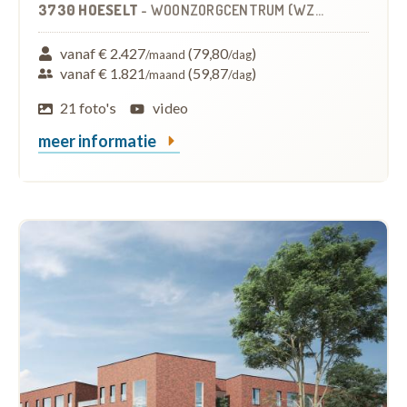
3730 HOESELT
-
WOONZORGCENTRUM (WZC)
vanaf € 2.427
(79,80
)
/maand
/dag
vanaf € 1.821
(59,87
)
/maand
/dag
21 foto's
video
meer informatie