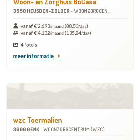
Woon- en Zorghuis BoCasa
3550 HEUSDEN-ZOLDER
-
WOONZORGCENTRUM (WZC)
vanaf € 2.693
(88,53
)
/maand
/dag
vanaf € 4.132
(135,84
)
/maand
/dag
4 foto's
meer informatie
wzc Toermalien
3600 GENK
-
WOONZORGCENTRUM (WZC)