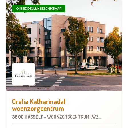
ONMIDDELLIJK BESCHIKBAAR
Orelia Katharinadal
woonzorgcentrum
3500 HASSELT
-
WOONZORGCENTRUM (WZC)