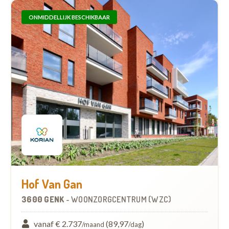
ONMIDDELLIJK BESCHIKBAAR
Hof Van Gan
3600 GENK
-
WOONZORGCENTRUM (WZC)
vanaf € 2.737
(89,97
)
/maand
/dag