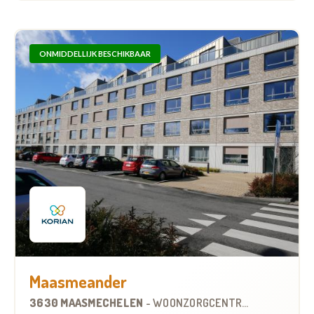
ONMIDDELLIJK BESCHIKBAAR
Maasmeander
3630 MAASMECHELEN
-
WOONZORGCENTRUM (WZC)