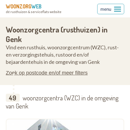
WOONZORG
WEB
menu
dé rusthuizen & serviceflats website
00
Woonzorgcentra (rusthuizen) in
Genk
Vind een rusthuis, woonzorgcentrum (WZC), rust-
en verzorgingstehuis, rustoord en/of
bejaardentehuis in de omgeving van Genk
Zoek op postcode en/of meer filters
49
woonzorgcentra (WZC) in de omgeving
van Genk