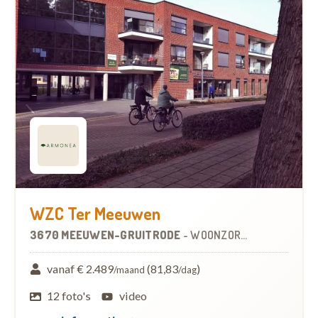
WZC Ter Meeuwen
3670 MEEUWEN-GRUITRODE
-
WOONZORGCENTRUM (WZC)
vanaf € 2.489
(81,83
)
/maand
/dag
12 foto's
video