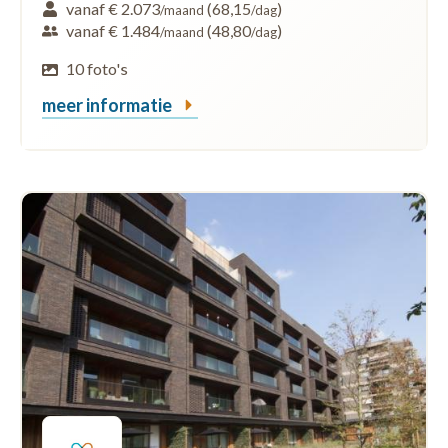
vanaf € 2.073
(68,15
)
/maand
/dag
vanaf € 1.484
(48,80
)
/maand
/dag
10 foto's
meer informatie