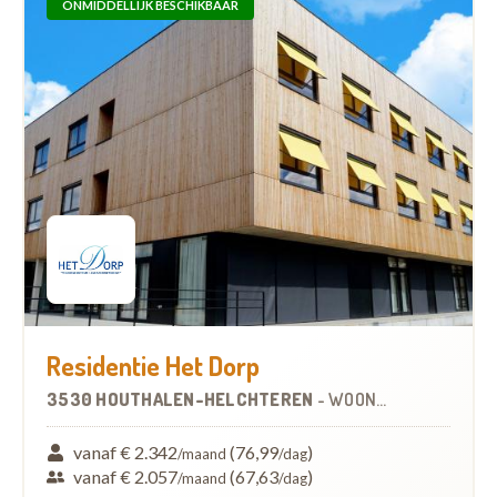
ONMIDDELLIJK BESCHIKBAAR
Residentie Het Dorp
3530 HOUTHALEN-HELCHTEREN
-
WOONZORGCENTRUM (WZC)
vanaf € 2.342
(76,99
)
/maand
/dag
vanaf € 2.057
(67,63
)
/maand
/dag