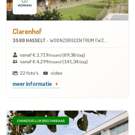
Clarenhof
3500 HASSELT
-
WOONZORGCENTRUM (WZC)
vanaf € 2.719
(89,38
)
/maand
/dag
vanaf € 4.299
(141,34
)
/maand
/dag
22 foto's
video
meer informatie
ONMIDDELLIJK BESCHIKBAAR