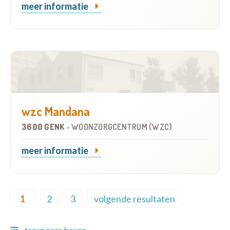
meer informatie
wzc Mandana
3600 GENK
-
WOONZORGCENTRUM (WZC)
meer informatie
Pagination
1
2
3
volgende resultaten
Current page
Page
Page
Next page
terug naar boven