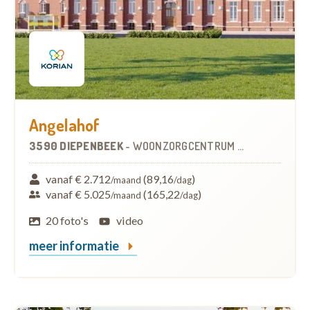
Angelahof
3590 DIEPENBEEK
-
WOONZORGCENTRUM (WZC)
vanaf € 2.712
(89,16
)
/maand
/dag
vanaf € 5.025
(165,22
)
/maand
/dag
20 foto's
video
meer informatie