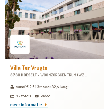
Villa Ter Vrugte
3730 HOESELT
-
WOONZORGCENTRUM (WZC)
vanaf € 2.513
(82,61
)
/maand
/dag
17 foto's
video
meer informatie