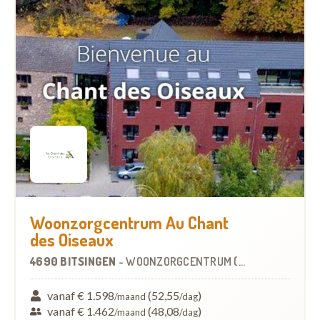
Woonzorgcentrum Au Chant
des Oiseaux
4690 BITSINGEN
-
WOONZORGCENTRUM (WZC)
vanaf € 1.598
(52,55
)
/maand
/dag
vanaf € 1.462
(48,08
)
/maand
/dag