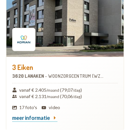
3 Eiken
3620 LANAKEN
-
WOONZORGCENTRUM (WZC)
vanaf € 2.405
(79,07
)
/maand
/dag
vanaf € 2.131
(70,06
)
/maand
/dag
17 foto's
video
meer informatie