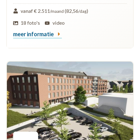
vanaf € 2.511
(82,56
)
/maand
/dag
18 foto's
video
meer informatie