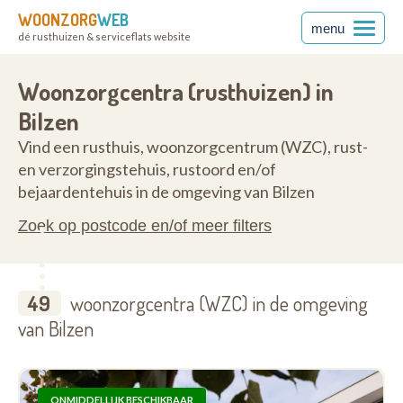
WOONZORG
WEB
menu
dé rusthuizen & serviceflats website
40
Woonzorgcentra (rusthuizen) in
Bilzen
Vind een rusthuis, woonzorgcentrum (WZC), rust-
en verzorgingstehuis, rustoord en/of
bejaardentehuis in de omgeving van Bilzen
Zoek op postcode en/of meer filters
49
woonzorgcentra (WZC) in de omgeving
van Bilzen
ONMIDDELLIJK BESCHIKBAAR