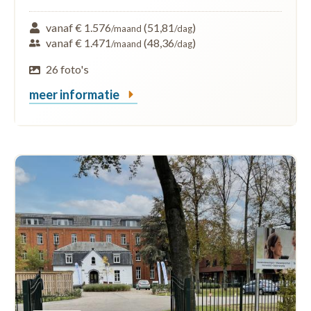
vanaf € 1.576
(51,81
)
/maand
/dag
vanaf € 1.471
(48,36
)
/maand
/dag
26 foto's
meer informatie