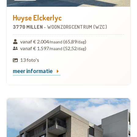
Huyse Elckerlyc
3770 MILLEN
-
WOONZORGCENTRUM (WZC)
vanaf € 2.004
(65,89
)
/maand
/dag
vanaf € 1.597
(52,52
)
/maand
/dag
13 foto's
meer informatie