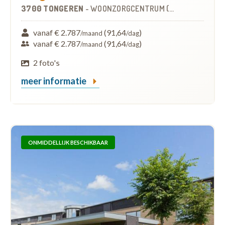
3700 TONGEREN
-
WOONZORGCENTRUM (WZC)
vanaf € 2.787
(91,64
)
/maand
/dag
vanaf € 2.787
(91,64
)
/maand
/dag
2 foto's
meer informatie
ONMIDDELLIJK BESCHIKBAAR