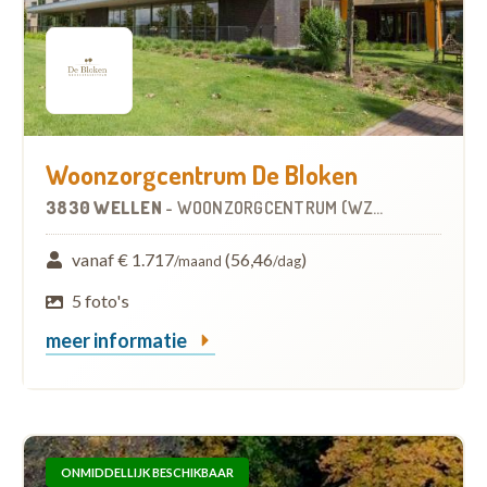
Woonzorgcentrum De Bloken
3830 WELLEN
-
WOONZORGCENTRUM (WZC)
vanaf € 1.717
(56,46
)
/maand
/dag
5 foto's
meer informatie
ONMIDDELLIJK BESCHIKBAAR