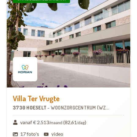
Villa Ter Vrugte
3730 HOESELT
-
WOONZORGCENTRUM (WZC)
vanaf € 2.513
(82,61
)
/maand
/dag
17 foto's
video