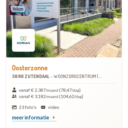
Oosterzonne
3690 ZUTENDAAL
-
WOONZORGCENTRUM (WZC)
vanaf € 2.387
(78,47
)
/maand
/dag
vanaf € 3.182
(104,62
)
/maand
/dag
23 foto's
video
meer informatie