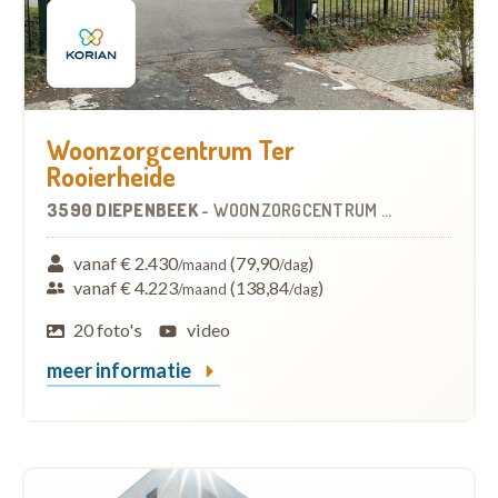
Woonzorgcentrum Ter
Rooierheide
3590 DIEPENBEEK
-
WOONZORGCENTRUM (WZC)
vanaf € 2.430
(79,90
)
/maand
/dag
vanaf € 4.223
(138,84
)
/maand
/dag
20 foto's
video
meer informatie