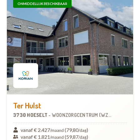
ONMIDDELLIJK BESCHIKBAAR
Ter Hulst
3730 HOESELT
-
WOONZORGCENTRUM (WZC)
vanaf € 2.427
(79,80
)
/maand
/dag
vanaf € 1.821
(59,87
)
/maand
/dag