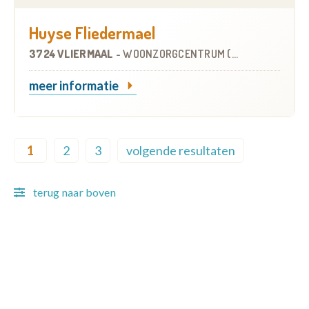
Huyse Fliedermael
3724 VLIERMAAL
-
WOONZORGCENTRUM (WZC)
meer informatie
Pagination
1
2
3
volgende resultaten
Current page
Page
Page
Next page
terug naar boven