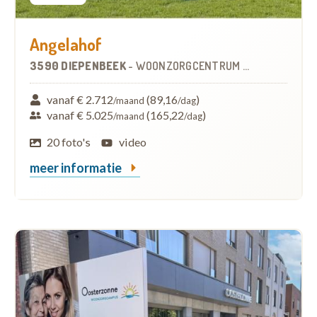
Angelahof
3590 DIEPENBEEK
-
WOONZORGCENTRUM (WZC)
vanaf € 2.712
(89,16
)
/maand
/dag
vanaf € 5.025
(165,22
)
/maand
/dag
20 foto's
video
meer informatie