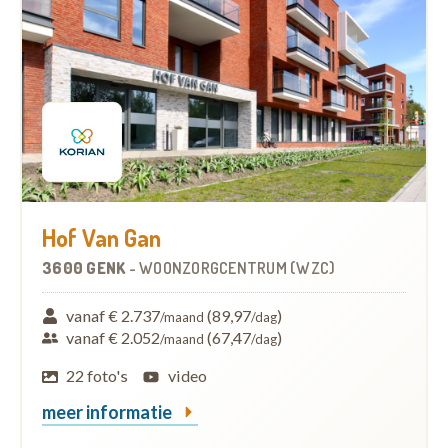
Hof Van Gan
3600 GENK
-
WOONZORGCENTRUM (WZC)
vanaf € 2.737
(89,97
)
/maand
/dag
vanaf € 2.052
(67,47
)
/maand
/dag
22 foto's
video
meer informatie