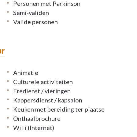
Personen met Parkinson
ment confortable et sécurisant.
Semi-validen
Valide personen
 permettent de vivre de manière autonome tout
e professionnelle et de services adaptés lorsque
e idéal entre indépendance, confort et
ur
t des Oiseaux s'engage chaque jour à offrir un
Animatie
alité et un cadre de vie chaleureux où chaque
Culturele activiteiten
Eredienst / vieringen
Kappersdienst / kapsalon
Keuken met bereiding ter plaatse
Onthaalbrochure
WiFi (Internet)