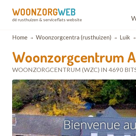
WOONZORG
WEB
W
dé rusthuizen & serviceflats website
Breadcrumb
Home
Woonzorgcentra (rusthuizen)
Luik
Woonzorgcentrum Au
WOONZORGCENTRUM (WZC) IN 4690 BIT