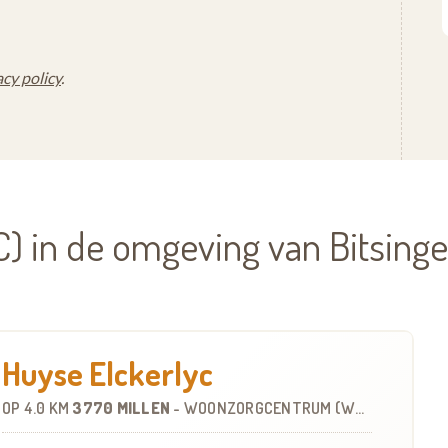
acy policy
.
 in de omgeving van Bitsing
Huyse Elckerlyc
OP
4.0 KM
3770 MILLEN
-
WOONZORGCENTRUM (WZC)