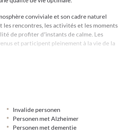
une qualité de vie optimale.
mosphère conviviale et son cadre naturel
les rencontres, les activités et les moments
lité de profiter d'instants de calme. Les
enus et participent pleinement à la vie de la
eille des personnes âgées dans un
tueux de leur rythme de vie. Une équipe
personnalisé, adapté aux besoins de chacun,
 la qualité de vie des résidents.
Invalide personen
olution idéale pour les personnes ayant besoin
Personen met Alzheimer
pitalisation, une intervention chirurgicale
Personen met dementie
séjour, les résidents bénéficient d'un