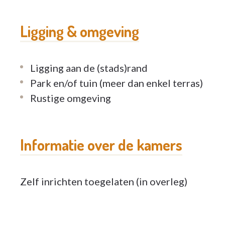
E-mail :
info@auchantdesoiseaux.be
Ligging & omgeving
Direction :
lcurtz@auchantdesoiseaux.be
Ligging aan de (stads)rand
Park en/of tuin (meer dan enkel terras)
Rustige omgeving
Informatie over de kamers
Zelf inrichten toegelaten (in overleg)