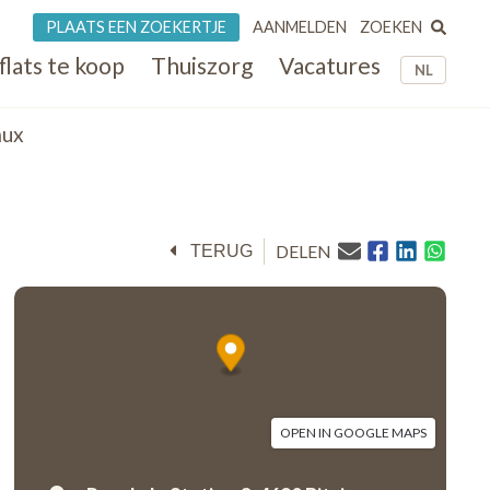
ZOEKEN
PLAATS EEN ZOEKERTJE
AANMELDEN
flats te koop
Thuiszorg
Vacatures
NL
aux
DELEN
TERUG
OPEN IN GOOGLE MAPS