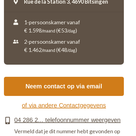
Rue de la Station 3,
4690 Bitsingen
1-persoonskamer vanaf
€ 1.598
(€53
)
/maand
/dag
2-persoonskamer vanaf
€ 1.462
(€48
)
/maand
/dag
Neem contact op via email
of via andere Contactgegevens
Vermeld dat je dit nummer hebt gevonden op