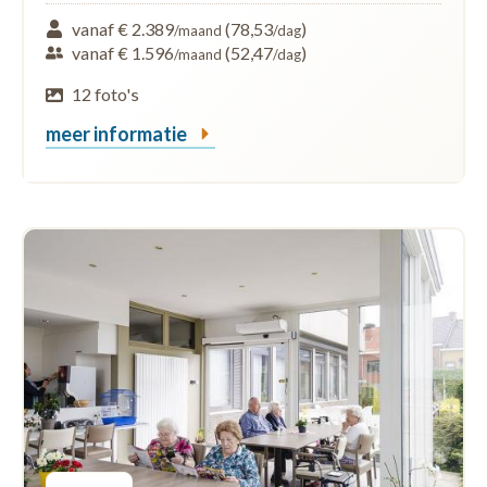
vanaf € 2.389
(78,53
)
/maand
/dag
vanaf € 1.596
(52,47
)
/maand
/dag
12 foto's
meer informatie