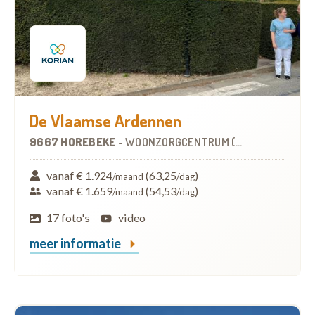
De Vlaamse Ardennen
9667 HOREBEKE
-
WOONZORGCENTRUM (WZC)
vanaf € 1.924
(63,25
)
/maand
/dag
vanaf € 1.659
(54,53
)
/maand
/dag
17 foto's
video
meer informatie