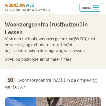
WOONZORG
WEB
menu
dé rusthuizen & serviceflats website
7860
Woonzorgcentra (rusthuizen) in
Lessen
Vind een rusthuis, woonzorgcentrum (WZC), rust-
en verzorgingstehuis, rustoord en/of
bejaardentehuis in de omgeving van Lessen
Zoek op postcode en/of meer filters
50
woonzorgcentra (WZC) in de omgeving
van Lessen