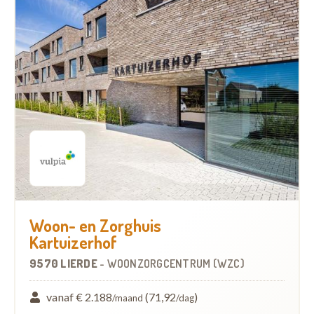
Woon- en Zorghuis
Kartuizerhof
9570 LIERDE
-
WOONZORGCENTRUM (WZC)
vanaf € 2.188
(71,92
)
/maand
/dag