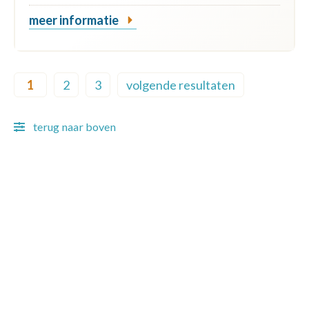
meer informatie
Pagination
1
2
3
volgende resultaten
Current page
Page
Page
Next page
terug naar boven