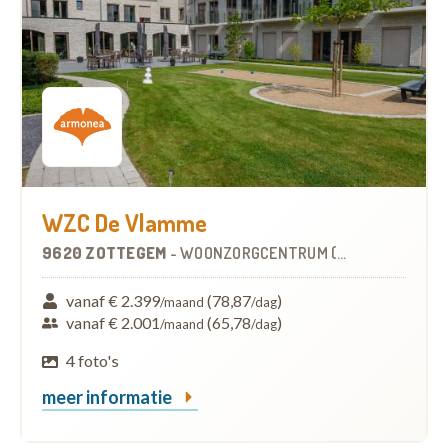
WZC De Vlamme
9620 ZOTTEGEM
-
WOONZORGCENTRUM (WZC)
vanaf € 2.399
(78,87
)
/maand
/dag
vanaf € 2.001
(65,78
)
/maand
/dag
4 foto's
meer informatie