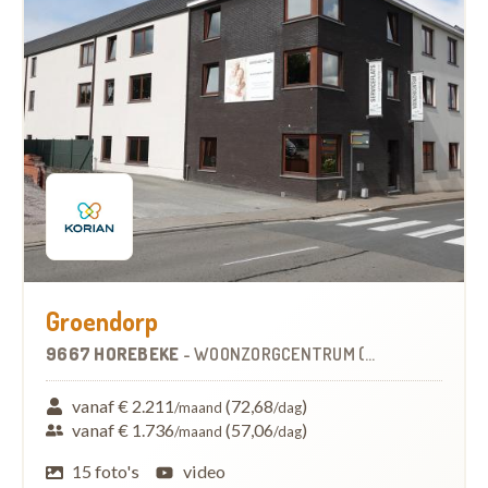
Groendorp
9667 HOREBEKE
-
WOONZORGCENTRUM (WZC)
vanaf € 2.211
(72,68
)
/maand
/dag
vanaf € 1.736
(57,06
)
/maand
/dag
15 foto's
video