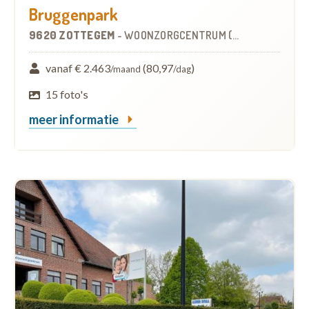
Bruggenpark
9620 ZOTTEGEM
-
WOONZORGCENTRUM (WZC)
vanaf € 2.463
(80,97
)
/maand
/dag
15 foto's
meer informatie