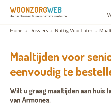
WOONZORG
WEB
W
dé rusthuizen & serviceflats website
Breadcrumb
Home
Dossiers
Nuttig Voor Later
Maalti
Maaltijden voor seni
eenvoudig te bestell
Wilt u graag maaltijden aan huis l
van Armonea.