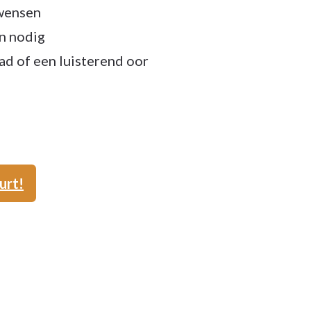
 wensen
n nodig
ad of een luisterend oor
urt!