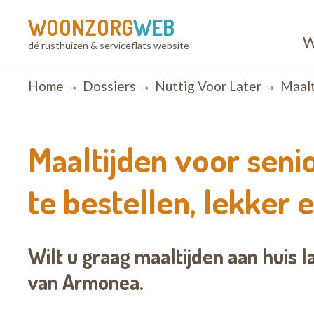
WOONZORG
WEB
W
dé rusthuizen & serviceflats website
Breadcrumb
Home
Dossiers
Nuttig Voor Later
Maalti
Maaltijden voor seni
te bestellen, lekker 
Wilt u graag maaltijden aan huis l
van Armonea.