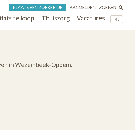
ZOEKEN
PLAATS EEN ZOEKERTJE
AANMELDEN
flats te koop
Thuiszorg
Vacatures
NL
rijven in Wezembeek-Oppem.