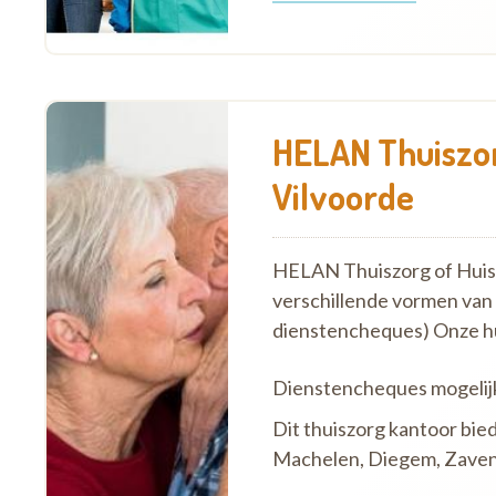
HELAN Thuiszor
Vilvoorde
HELAN Thuiszorg of Huish
verschillende vormen van
dienstencheques) Onze h
Dienstencheques mogelij
Dit thuiszorg kantoor bie
Machelen, Diegem, Zavent