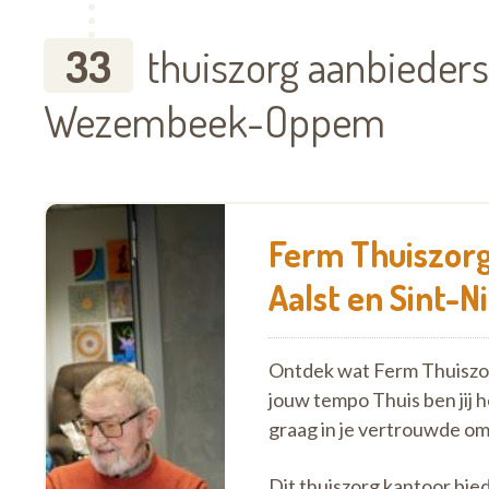
33
thuiszorg aanbieders
Wezembeek-Oppem
Ferm Thuiszorg 
Aalst en Sint-N
Ontdek wat Ferm Thuiszorg
jouw tempo Thuis ben jij 
graag in je vertrouwde o
Dit thuiszorg kantoor bied