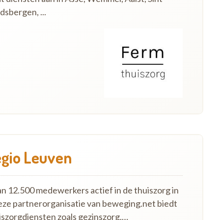
dsbergen, ...
egio Leuven
an 12.500 medewerkers actief in de thuiszorg in
eze partnerorganisatie van beweging.net biedt
szorgdiensten zoals gezinszorg,…