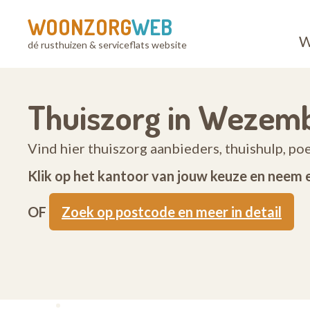
WOONZORG
WEB
W
dé rusthuizen & serviceflats website
Thuiszorg in Weze
Vind hier thuiszorg aanbieders, thuishulp, 
Klik op het kantoor van jouw keuze en neem 
OF
Zoek op postcode en meer in detail