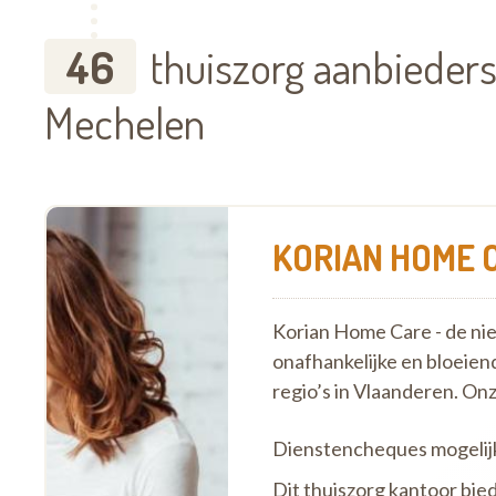
46
thuiszorg aanbieders
Mechelen
KORIAN HOME C
Korian Home Care - de ni
onafhankelijke en bloeiend
regio’s in Vlaanderen. On
Dienstencheques mogelij
Dit thuiszorg kantoor bie