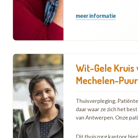
meer informatie
Wit-Gele Kruis
Mechelen-Puur
Thuisverpleging. Patiënt
daar waar ze zich het best
van Antwerpen. Onze pat
Dit thuiszorg kantoor bie