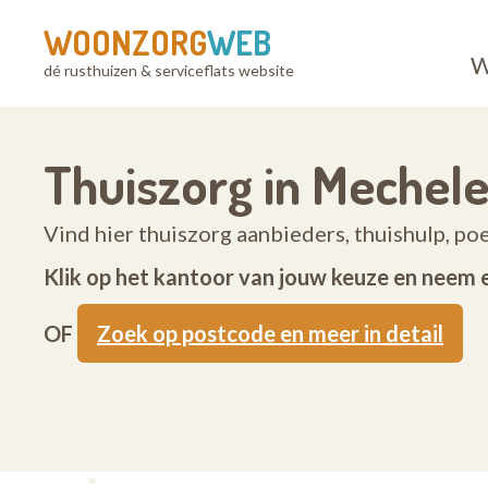
WOONZORG
WEB
W
dé rusthuizen & serviceflats website
Thuiszorg in Mechel
Vind hier thuiszorg aanbieders, thuishulp, p
Klik op het kantoor van jouw keuze en neem 
OF
Zoek op postcode en meer in detail