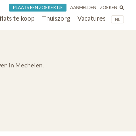
ZOEKEN
PLAATS EEN ZOEKERTJE
AANMELDEN
flats te koop
Thuiszorg
Vacatures
NL
ven in Mechelen.