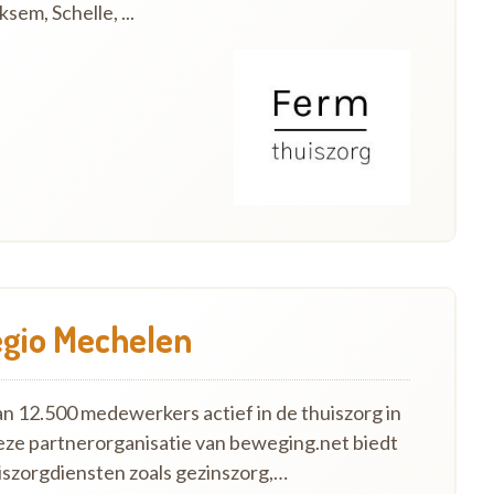
em, Schelle, ...
egio Mechelen
an 12.500 medewerkers actief in de thuiszorg in
eze partnerorganisatie van beweging.net biedt
szorgdiensten zoals gezinszorg,…