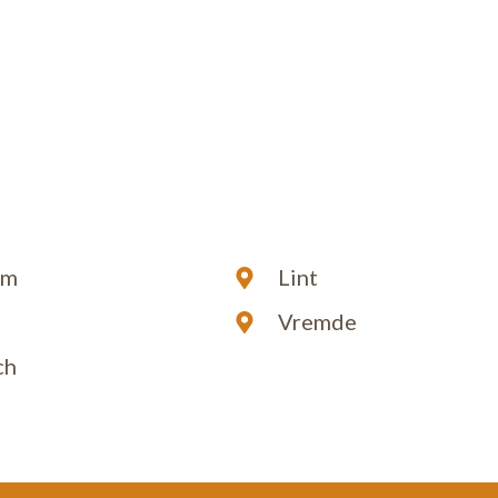
em
Lint
Vremde
ch