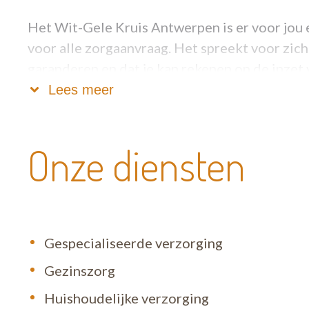
Het Wit-Gele Kruis Antwerpen is er voor jou 
voor alle zorgaanvraag. Het spreekt voor zich
garanderen en dat je kan rekenen op de inze
zorgkundigen en verzorgenden staan dagelijks 
Lees meer
ons altijd bereiken op het algemeen nummer:
Onze diensten
Gespecialiseerde verzorging
Gezinszorg
Huishoudelijke verzorging