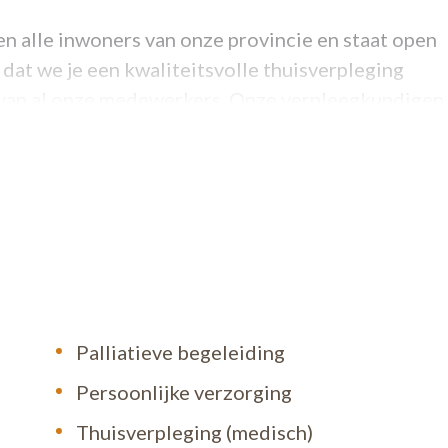
en alle inwoners van onze provincie en staat open
 dat we je een kwaliteitsvolle thuisverpleging
t van al onze medewerkers. Onze verpleegkundigen,
voor je klaar, 24 uur op 24 en 7 dagen op 7. Je ka
 014 24 24 24 of bezoek onze website.
Palliatieve begeleiding
Persoonlijke verzorging
Thuisverpleging (medisch)