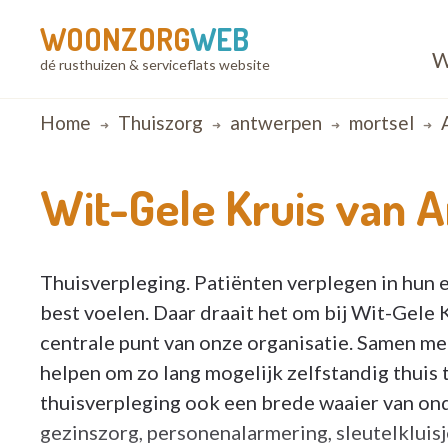
WOONZORG
WEB
W
dé rusthuizen & serviceflats website
Breadcrumb
Home
Thuiszorg
antwerpen
mortsel
A
Wit-Gele Kruis van 
Thuisverpleging. Patiënten verplegen in hun 
best voelen. Daar draait het om bij Wit-Gele
centrale punt van onze organisatie. Samen met
helpen om zo lang mogelijk zelfstandig thuis
thuisverpleging ook een brede waaier van on
gezinszorg, personenalarmering, sleutelkluisje