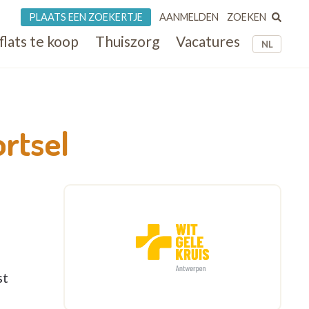
ZOEKEN
PLAATS EEN ZOEKERTJE
AANMELDEN
flats te koop
Thuiszorg
Vacatures
NL
rtsel
st