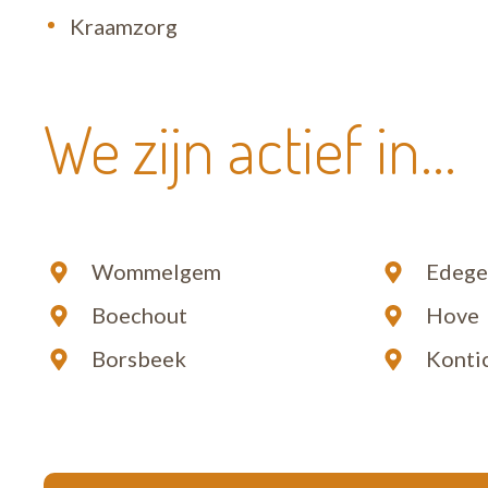
Kraamzorg
We zijn actief in...
Wommelgem
Edeg
Boechout
Hove
Borsbeek
Konti