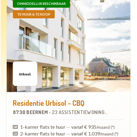
ONMIDDELLIJK BESCHIKBAAR
TE HUUR & TE KOOP
Residentie Urbisol - CBQ
8730 BEERNEM
-
23 ASSISTENTIEWONINGEN
1-kamer flats te huur
—
vanaf € 935
/maand (*)
2-kamer flats te huur
—
vanaf € 1.039
/maand (*)