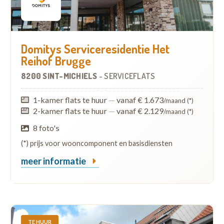
Domitys Serviceresidentie Het
Reihof Brugge
8200 SINT-MICHIELS
-
SERVICEFLATS
1-kamer flats te huur
—
vanaf € 1.673
/maand (*)
2-kamer flats te huur
—
vanaf € 2.129
/maand (*)
8 foto's
(*) prijs voor wooncomponent en basisdiensten
meer informatie
TE HUUR