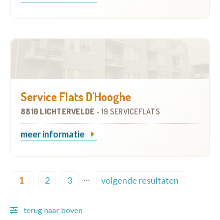
Service Flats D'Hooghe
8810 LICHTERVELDE
-
19 SERVICEFLATS
meer informatie
Pagination
…
1
2
3
volgende resultaten
Current page
Page
Page
Next page
terug naar boven