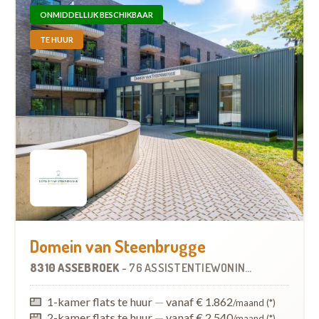
ONMIDDELLIJK BESCHIKBAAR
TE HUUR
Domein van Steenbrugge
8310 ASSEBROEK
-
76 ASSISTENTIEWONINGEN
1-kamer flats te huur
—
vanaf € 1.862
/maand (*)
2-kamer flats te huur
—
vanaf € 2.540
/maand (*)