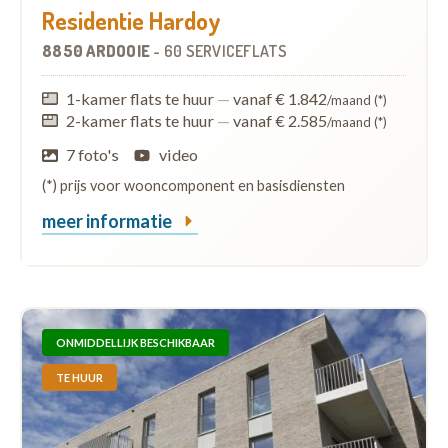
Residentie Hardoy
8850 ARDOOIE
-
60 SERVICEFLATS
1-kamer flats te huur
—
vanaf € 1.842
/maand (*)
2-kamer flats te huur
—
vanaf € 2.585
/maand (*)
7 foto's
video
(*) prijs voor wooncomponent en basisdiensten
meer informatie
ONMIDDELLIJK BESCHIKBAAR
TE HUUR