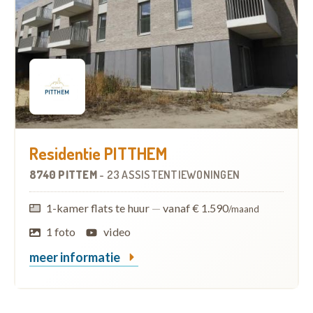
Residentie PITTHEM
8740 PITTEM
-
23 ASSISTENTIEWONINGEN
1-kamer flats te huur
—
vanaf € 1.590
/maand
1 foto
video
meer informatie