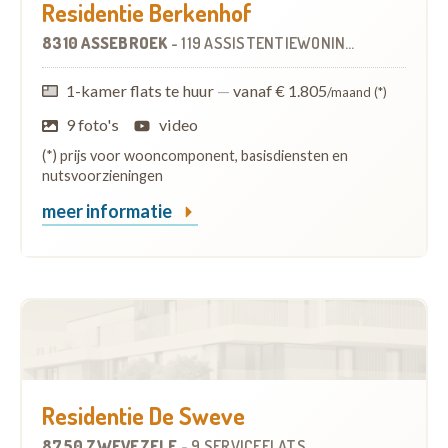
Residentie Berkenhof
8310 ASSEBROEK
-
119 ASSISTENTIEWONINGEN
1-kamer flats te huur
—
vanaf € 1.805
/maand (*)
9 foto's
video
(*) prijs voor wooncomponent, basisdiensten en
nutsvoorzieningen
meer informatie
Residentie De Sweve
8750 ZWEVEZELE
-
9 SERVICEFLATS