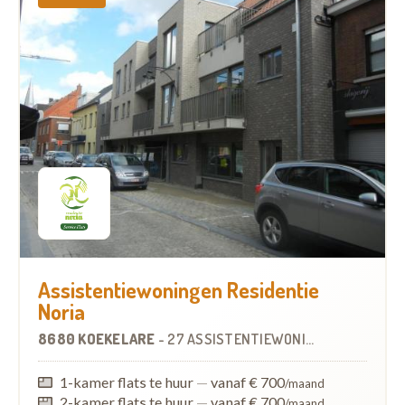
Assistentiewoningen Residentie
Noria
8680 KOEKELARE
-
27 ASSISTENTIEWONINGEN
1-kamer flats te huur
—
vanaf € 700
/maand
2-kamer flats te huur
—
vanaf € 700
/maand