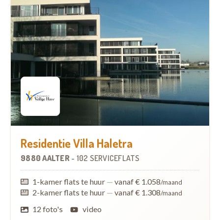
Residentie Villa Haletra
9880 AALTER
-
102 SERVICEFLATS
1-kamer flats te huur
—
vanaf € 1.058
/maand
2-kamer flats te huur
—
vanaf € 1.308
/maand
12 foto's
video