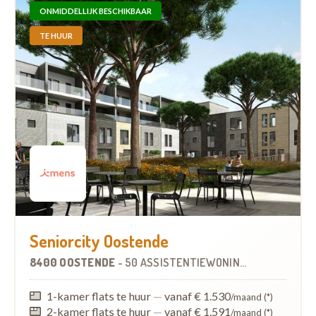
ONMIDDELLIJK BESCHIKBAAR
TE HUUR
Seniorcity Oostende
8400 OOSTENDE
-
50 ASSISTENTIEWONINGEN
1-kamer flats te huur
—
vanaf € 1.530
/maand (*)
2-kamer flats te huur
—
vanaf € 1.591
/maand (*)