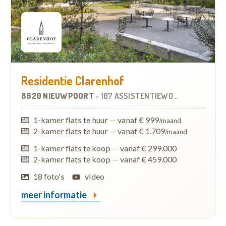
Residentie Clarenhof
8620 NIEUWPOORT
-
107 ASSISTENTIEWONINGEN
1-kamer flats te huur
—
vanaf € 999
/maand
2-kamer flats te huur
—
vanaf € 1.709
/maand
1-kamer flats te koop
—
vanaf € 299.000
2-kamer flats te koop
—
vanaf € 459.000
18 foto's
video
meer informatie