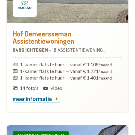
Hof Demeersseman
Assistentiewoningen
8480 ICHTEGEM
-
18 ASSISTENTIEWONINGEN
1-kamer flats te huur
—
vanaf € 1.108
/maand
1-kamer flats te huur
—
vanaf € 1.271
/maand
1-kamer flats te huur
—
vanaf € 1.401
/maand
14 foto's
video
meer informatie