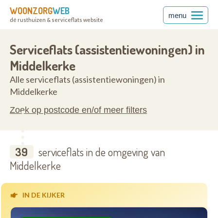
WOONZORG
WEB
menu
dé rusthuizen & serviceflats website
anderen
8430
Serviceflats (assistentiewoningen) in
Middelkerke
Alle serviceflats (assistentiewoningen) in
Middelkerke
Zoek op postcode en/of meer filters
39
serviceflats in de omgeving van
Middelkerke
IN DE KIJKER