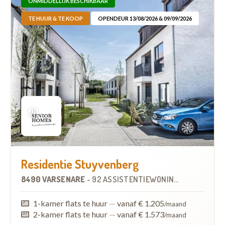
ONMIDDELLIJK BESCHIKBAAR
TE HUUR & TE KOOP
OPENDEUR 13/08/2026 & 09/09/2026
Residentie Stuyvenberg
8490 VARSENARE
-
92 ASSISTENTIEWONINGEN
1-kamer flats te huur
—
vanaf € 1.205
/maand
2-kamer flats te huur
—
vanaf € 1.573
/maand