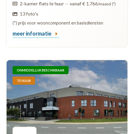
2-kamer flats te huur
—
vanaf € 1.766
/maand (*)
13 foto's
(*) prijs voor wooncomponent en basisdiensten
meer informatie
ONMIDDELLIJK BESCHIKBAAR
TE HUUR