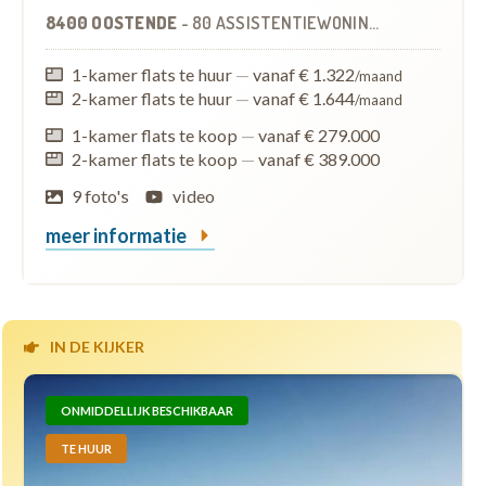
8400 OOSTENDE
-
80 ASSISTENTIEWONINGEN
1-kamer flats te huur
—
vanaf € 1.322
/maand
2-kamer flats te huur
—
vanaf € 1.644
/maand
1-kamer flats te koop
—
vanaf € 279.000
2-kamer flats te koop
—
vanaf € 389.000
9 foto's
video
meer informatie
IN DE KIJKER
ONMIDDELLIJK BESCHIKBAAR
TE HUUR