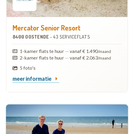
Mercator Senior Resort
8400 OOSTENDE
-
43 SERVICEFLATS
1-kamer flats te huur
—
vanaf € 1.490
/maand
2-kamer flats te huur
—
vanaf € 2.063
/maand
5 foto's
meer informatie