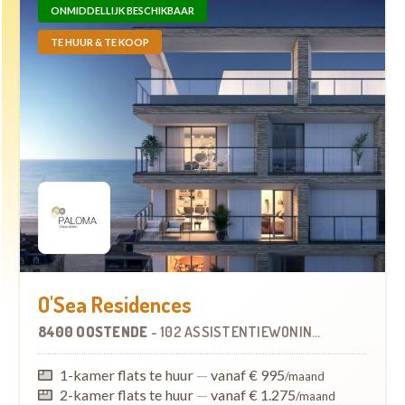
ONMIDDELLIJK BESCHIKBAAR
TE HUUR & TE KOOP
O'Sea Residences
8400 OOSTENDE
-
102 ASSISTENTIEWONINGEN
1-kamer flats te huur
—
vanaf € 995
/maand
2-kamer flats te huur
—
vanaf € 1.275
/maand