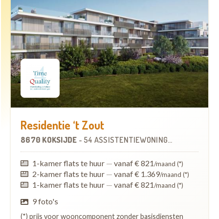
Residentie ‘t Zout
8670 KOKSIJDE
-
54 ASSISTENTIEWONINGEN
1-kamer flats te huur
—
vanaf € 821
/maand (*)
2-kamer flats te huur
—
vanaf € 1.369
/maand (*)
1-kamer flats te huur
—
vanaf € 821
/maand (*)
9 foto's
(*) prijs voor wooncomponent zonder basisdiensten