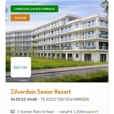
ONMIDDELLIJK BESCHIKBAAR
TE HUUR
Zilverduin Senior Resort
8420 DE HAAN
-
70 ASSISTENTIEWONINGEN
1-kamer flats te huur
—
vanaf € 1.506
/maand (*)