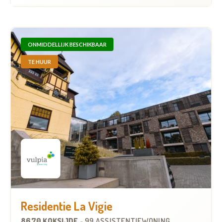
ONMIDDELLIJK BESCHIKBAAR
TE HUUR
Residentie La Vigie
8670 KOKSIJDE
-
99 ASSISTENTIEWONINGEN