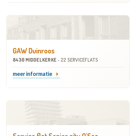
GAW Duinroos
8430 MIDDELKERKE
-
22 SERVICEFLATS
meer informatie
Service flat Senior city O'Sea