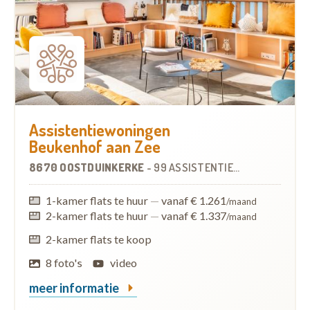
Assistentiewoningen
Beukenhof aan Zee
8670 OOSTDUINKERKE
-
99 ASSISTENTIEWONINGEN
1-kamer flats te huur
—
vanaf € 1.261
/maand
2-kamer flats te huur
—
vanaf € 1.337
/maand
2-kamer flats te koop
8 foto's
video
meer informatie