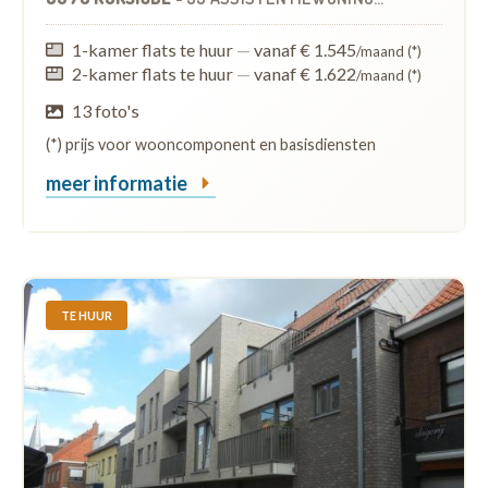
1-kamer flats te huur
—
vanaf € 1.545
/maand (*)
2-kamer flats te huur
—
vanaf € 1.622
/maand (*)
13 foto's
(*) prijs voor wooncomponent en basisdiensten
meer informatie
TE HUUR