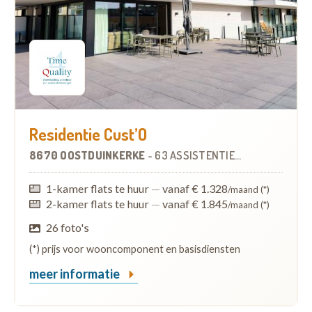
Residentie Cust’O
8670 OOSTDUINKERKE
-
63 ASSISTENTIEWONINGEN
1-kamer flats te huur
—
vanaf € 1.328
/maand (*)
2-kamer flats te huur
—
vanaf € 1.845
/maand (*)
26 foto's
(*) prijs voor wooncomponent en basisdiensten
meer informatie