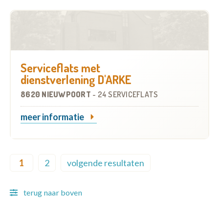
Serviceflats met
dienstverlening D'ARKE
8620 NIEUWPOORT
-
24 SERVICEFLATS
meer informatie
Pagination
1
2
volgende resultaten
Current page
Page
Next page
terug naar boven