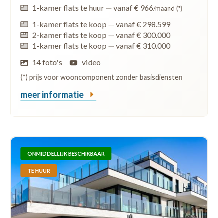
1-kamer flats te huur
—
vanaf € 966
/maand (*)
1-kamer flats te koop
—
vanaf € 298.599
2-kamer flats te koop
—
vanaf € 300.000
1-kamer flats te koop
—
vanaf € 310.000
14 foto's
video
(*) prijs voor wooncomponent zonder basisdiensten
meer informatie
ONMIDDELLIJK BESCHIKBAAR
TE HUUR