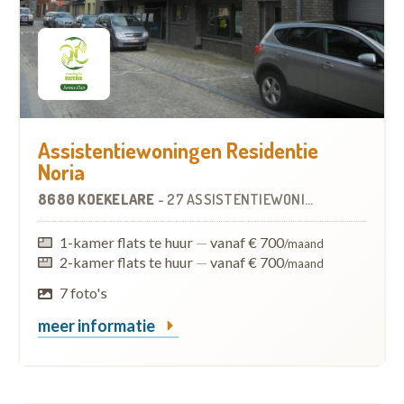
Assistentiewoningen Residentie
Noria
8680 KOEKELARE
-
27 ASSISTENTIEWONINGEN
1-kamer flats te huur
—
vanaf € 700
/maand
2-kamer flats te huur
—
vanaf € 700
/maand
7 foto's
meer informatie