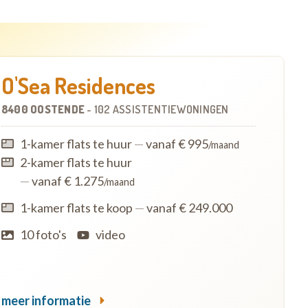
O'Sea Residences
8400 OOSTENDE
-
102 ASSISTENTIEWONINGEN
1-kamer flats te huur
—
vanaf € 995
/maand
2-kamer flats te huur
—
vanaf € 1.275
/maand
1-kamer flats te koop
—
vanaf € 249.000
10 foto's
video
meer informatie