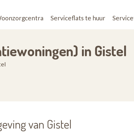
oonzorgcentra
Serviceflats te huur
Service
ntiewoningen) in Gistel
tel
eving van Gistel