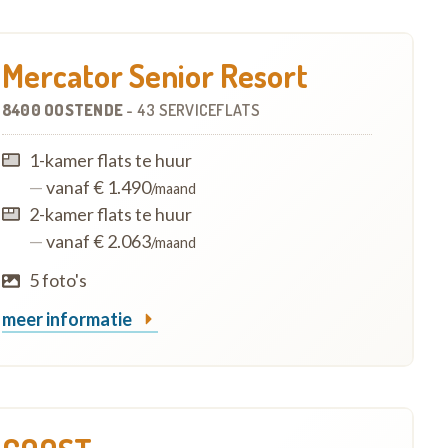
Mercator Senior Resort
8400 OOSTENDE
-
43 SERVICEFLATS
1-kamer flats te huur
—
vanaf € 1.490
/maand
2-kamer flats te huur
—
vanaf € 2.063
/maand
5 foto's
meer informatie