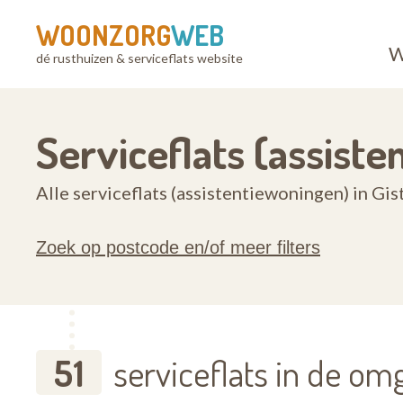
WOONZORG
WEB
W
dé rusthuizen & serviceflats website
Serviceflats (assiste
Alle serviceflats (assistentiewoningen) in Gis
Zoek op postcode en/of meer filters
51
serviceflats in de omg