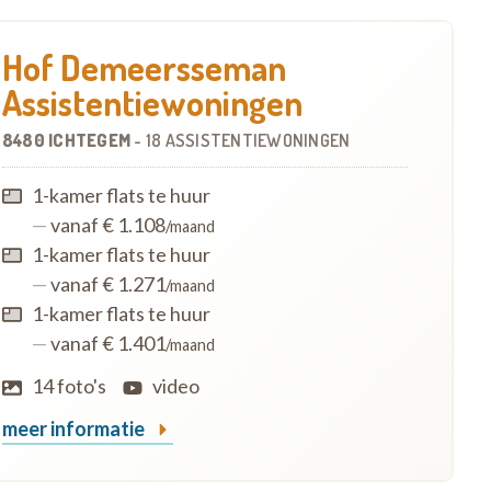
Hof Demeersseman
Assistentiewoningen
8480 ICHTEGEM
-
18 ASSISTENTIEWONINGEN
1-kamer flats te huur
—
vanaf € 1.108
/maand
1-kamer flats te huur
—
vanaf € 1.271
/maand
1-kamer flats te huur
—
vanaf € 1.401
/maand
14 foto's
video
meer informatie