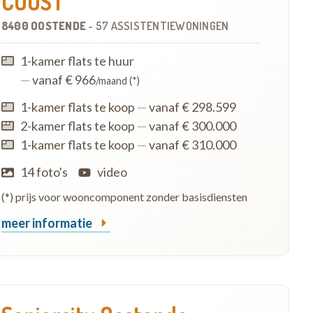
COOST
8400 OOSTENDE
-
57 ASSISTENTIEWONINGEN
1-kamer flats te huur
—
vanaf € 966
/maand (*)
1-kamer flats te koop
—
vanaf € 298.599
2-kamer flats te koop
—
vanaf € 300.000
1-kamer flats te koop
—
vanaf € 310.000
14 foto's
video
(*) prijs voor wooncomponent zonder basisdiensten
meer informatie