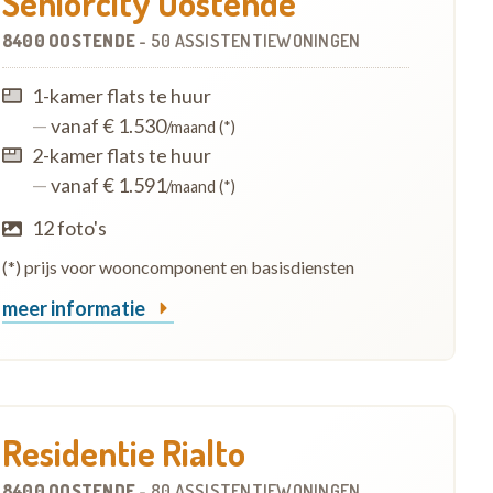
Seniorcity Oostende
8400 OOSTENDE
-
50 ASSISTENTIEWONINGEN
1-kamer flats te huur
—
vanaf € 1.530
/maand (*)
2-kamer flats te huur
—
vanaf € 1.591
/maand (*)
12 foto's
(*) prijs voor wooncomponent en basisdiensten
meer informatie
Residentie Rialto
8400 OOSTENDE
-
80 ASSISTENTIEWONINGEN