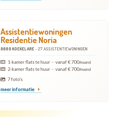
Assistentiewoningen
Residentie Noria
8680 KOEKELARE
-
27 ASSISTENTIEWONINGEN
1-kamer flats te huur
—
vanaf € 700
/maand
2-kamer flats te huur
—
vanaf € 700
/maand
7 foto's
meer informatie