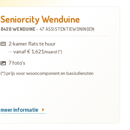
Seniorcity Wenduine
8420 WENDUINE
-
47 ASSISTENTIEWONINGEN
2-kamer flats te huur
—
vanaf € 1.621
/maand (*)
7 foto's
(*) prijs voor wooncomponent en basisdiensten
meer informatie