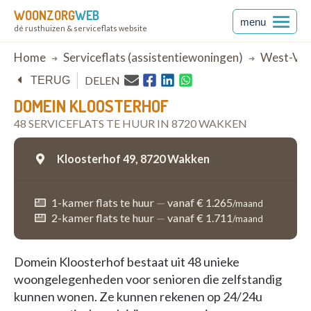
WOONZORG
WEB
menu
dé rusthuizen & serviceflats website
Breadcrumb
Home
Serviceflats (assistentiewoningen)
West-Vla
DELEN
TERUG
DOMEIN KLOOSTERHOF
48 SERVICEFLATS TE HUUR IN 8720 WAKKEN
Kloosterhof 49,
8720 Wakken
1-kamer flats te huur
—
vanaf € 1.265
/maand
2-kamer flats te huur
—
vanaf € 1.711
/maand
Domein Kloosterhof bestaat uit 48 unieke
woongelegenheden voor senioren die zelfstandig
kunnen wonen. Ze kunnen rekenen op 24/24u