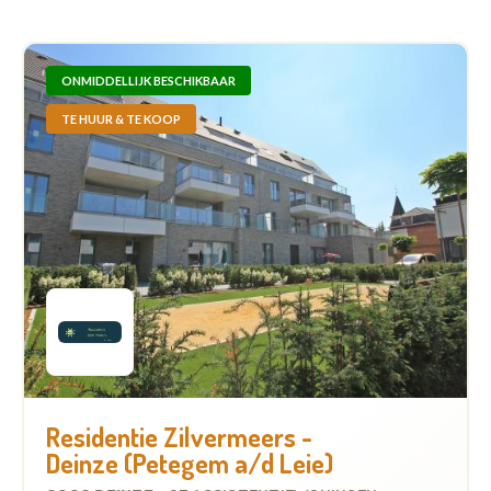
ONMIDDELLIJK BESCHIKBAAR
TE HUUR & TE KOOP
Residentie Zilvermeers -
Deinze (Petegem a/d Leie)