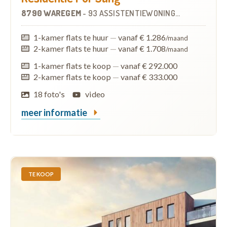
8790 WAREGEM
-
93 ASSISTENTIEWONINGEN
OP
5.2 KM
1-kamer flats te huur
—
vanaf € 1.286
/maand
2-kamer flats te huur
—
vanaf € 1.708
/maand
1-kamer flats te koop
—
vanaf € 292.000
2-kamer flats te koop
—
vanaf € 333.000
18 foto's
video
meer informatie
TE KOOP