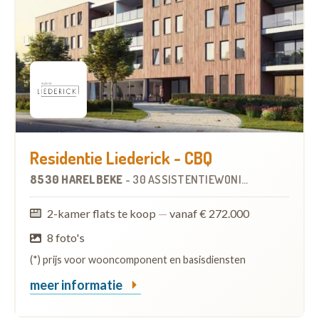
Residentie Liederick - CBQ
8530 HARELBEKE
-
30 ASSISTENTIEWONINGEN
OP
9.6 KM
2-kamer flats te koop
—
vanaf € 272.000
8 foto's
(*) prijs voor wooncomponent en basisdiensten
meer informatie