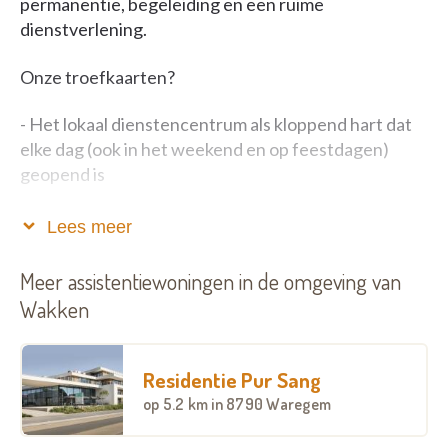
permanentie, begeleiding en een ruime
dienstverlening.
Onze troefkaarten?
- Het lokaal dienstencentrum als kloppend hart dat
elke dag (ook in het weekend en op feestdagen)
geopend is
- De ondersteunende naadloze zorgverlening
Lees meer
- Garantie toekomstige zorgverlening van het
Meer assistentiewoningen in de omgeving van
woonzorgcentrum
Wakken
- Nachtzorg ism. CAPE
Residentie Pur Sang
op
5.2 km
in 8790 Waregem