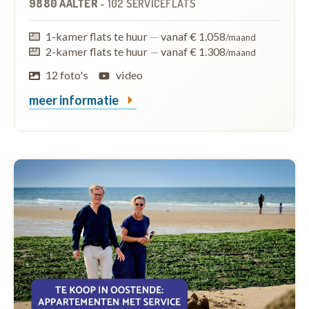
9880 AALTER
-
102 SERVICEFLATS
1-kamer flats te huur
—
vanaf € 1.058
/maand
2-kamer flats te huur
—
vanaf € 1.308
/maand
12 foto's
video
meer informatie