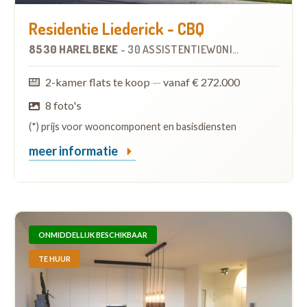
Residentie Liederick - CBQ
8530 HARELBEKE
-
30 ASSISTENTIEWONINGEN
2-kamer flats te koop
—
vanaf € 272.000
8 foto's
(*) prijs voor wooncomponent en basisdiensten
meer informatie
ONMIDDELLIJK BESCHIKBAAR
TE HUUR