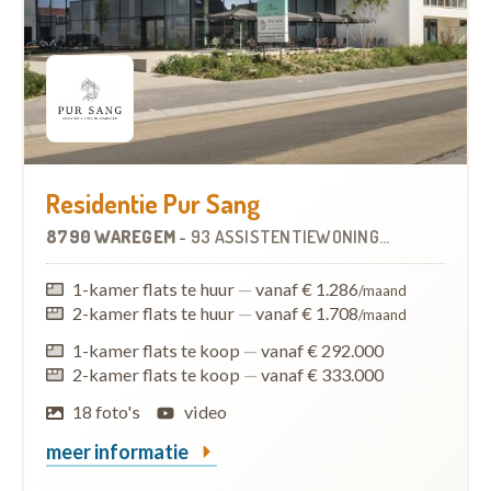
Residentie Pur Sang
8790 WAREGEM
-
93 ASSISTENTIEWONINGEN
1-kamer flats te huur
—
vanaf € 1.286
/maand
2-kamer flats te huur
—
vanaf € 1.708
/maand
1-kamer flats te koop
—
vanaf € 292.000
2-kamer flats te koop
—
vanaf € 333.000
18 foto's
video
meer informatie