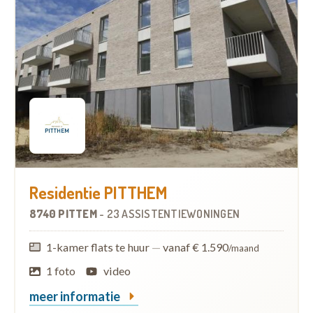
Residentie PITTHEM
8740 PITTEM
-
23 ASSISTENTIEWONINGEN
1-kamer flats te huur
—
vanaf € 1.590
/maand
1 foto
video
meer informatie