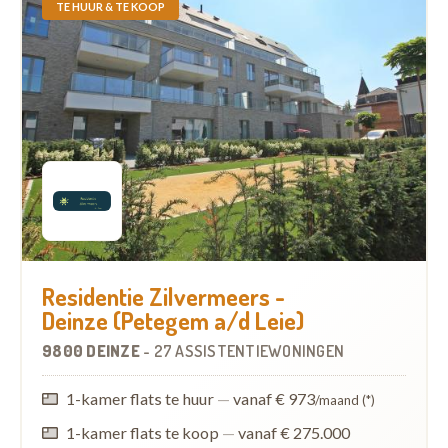
TE HUUR & TE KOOP
Residentie Zilvermeers -
Deinze (Petegem a/d Leie)
9800 DEINZE
-
27 ASSISTENTIEWONINGEN
1-kamer flats te huur
—
vanaf € 973
/maand (*)
1-kamer flats te koop
—
vanaf € 275.000