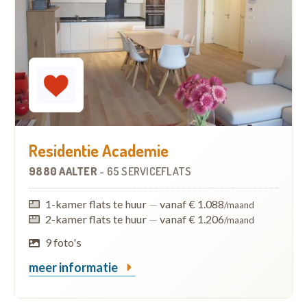
Residentie Academie
9880 AALTER
-
65 SERVICEFLATS
1-kamer flats te huur
—
vanaf € 1.088
/maand
2-kamer flats te huur
—
vanaf € 1.206
/maand
9 foto's
meer informatie