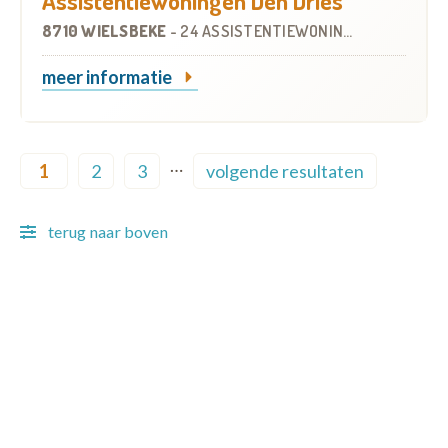
Assistentiewoningen Den Dries
8710 WIELSBEKE
-
24 ASSISTENTIEWONINGEN
meer informatie
Pagination
…
1
2
3
volgende resultaten
Current page
Page
Page
Next page
terug naar boven