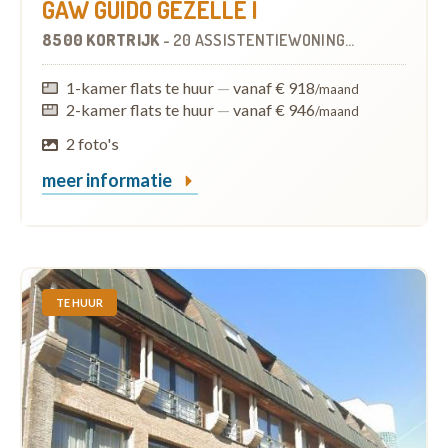
GAW GUIDO GEZELLE I
8500 KORTRIJK
-
20 ASSISTENTIEWONINGEN
1-kamer flats te huur
—
vanaf € 918
/maand
2-kamer flats te huur
—
vanaf € 946
/maand
2 foto's
meer informatie
TE HUUR