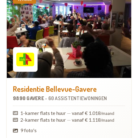
Residentie Bellevue-Gavere
9890 GAVERE
-
60 ASSISTENTIEWONINGEN
1-kamer flats te huur
—
vanaf € 1.018
/maand
2-kamer flats te huur
—
vanaf € 1.118
/maand
9 foto's