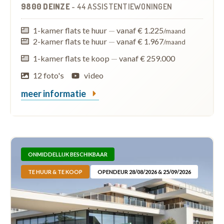
9800 DEINZE
-
44 ASSISTENTIEWONINGEN
1-kamer flats te huur
—
vanaf € 1.225
/maand
2-kamer flats te huur
—
vanaf € 1.967
/maand
1-kamer flats te koop
—
vanaf € 259.000
12 foto's
video
meer informatie
ONMIDDELLIJK BESCHIKBAAR
TE HUUR & TE KOOP
OPENDEUR 28/08/2026 & 25/09/2026