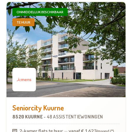
ONMIDDELLIJK BESCHIKBAAR
TE HUUR
Seniorcity Kuurne
8520 KUURNE
-
48 ASSISTENTIEWONINGEN
2-kamer flats te huur
—
vanaf € 1.623
/maand (*)