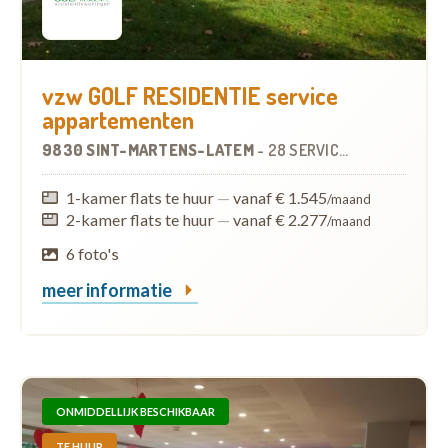
vzw GOLF RESIDENTIE service
appartementen
9830 SINT-MARTENS-LATEM
-
28 SERVICEFLATS
1-kamer flats te huur
—
vanaf € 1.545
/maand
2-kamer flats te huur
—
vanaf € 2.277
/maand
6 foto's
meer informatie
ONMIDDELLIJK BESCHIKBAAR
TE HUUR