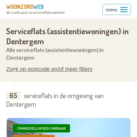
WOONZORG
WEB
menu
dé rusthuizen & serviceflats website
anderen
8720
Serviceflats (assistentiewoningen) in
Dentergem
Alle serviceflats (assistentiewoningen) in
Dentergem
Zoek op postcode en/of meer filters
65
serviceflats in de omgeving van
Dentergem
ONMIDDELLIJK BESCHIKBAAR