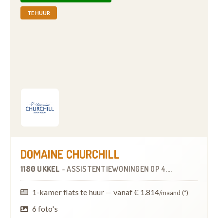
TE HUUR
DOMAINE CHURCHILL
1180 UKKEL
-
ASSISTENTIEWONINGEN
OP
4.4 KM
1-kamer flats te huur
—
vanaf € 1.814
/maand (*)
6 foto's