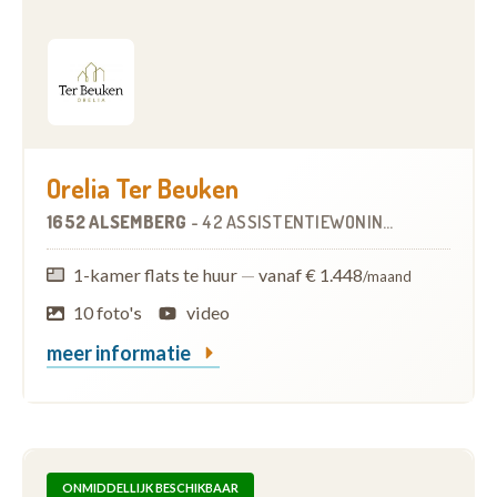
Orelia Ter Beuken
1652 ALSEMBERG
-
42 ASSISTENTIEWONINGEN
OP
4.7 KM
1-kamer flats te huur
—
vanaf € 1.448
/maand
10 foto's
video
meer informatie
ONMIDDELLIJK BESCHIKBAAR