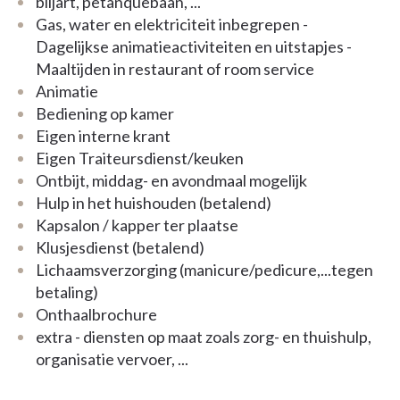
biljart, petanquebaan, ...
veel sociaal contact met niet-bewoners. Dit
Gas, water en elektriciteit inbegrepen -
weliswaar zonder de rust en privacy uit het oog te
Dagelijkse animatieactiviteiten en uitstapjes -
verliezen en de sociale contactarmoede tegen te
Maaltijden in restaurant of room service
gaan
Animatie
Bediening op kamer
Eigen interne krant
Eigen Traiteursdienst/keuken
Ontbijt, middag- en avondmaal mogelijk
Hulp in het huishouden (betalend)
Kapsalon / kapper ter plaatse
Klusjesdienst (betalend)
Lichaamsverzorging (manicure/pedicure,...tegen
betaling)
Onthaalbrochure
extra - diensten op maat zoals zorg- en thuishulp,
organisatie vervoer, ...