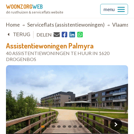
WOONZORG
WEB
menu
dé rusthuizen & serviceflats website
Breadcrumb
Home
Serviceflats (assistentiewoningen)
Vlaams-B
DELEN
TERUG
Assistentiewoningen Palmyra
40 ASSISTENTIEWONINGEN TE HUUR IN 1620
DROGENBOS
open in Google Maps
1
2
3
4
5
6
7
8
9
10