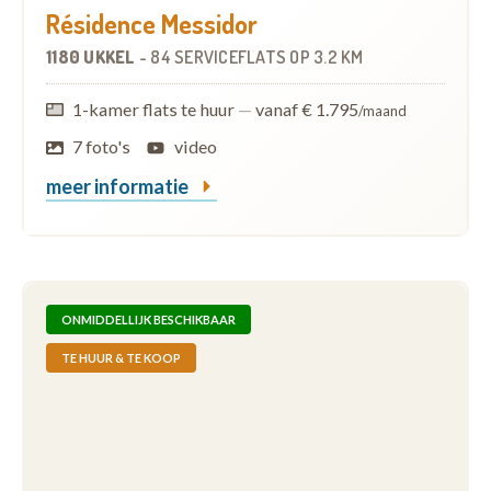
Résidence Messidor
1180 UKKEL
-
84 SERVICEFLATS
OP
3.2 KM
1-kamer flats te huur
—
vanaf € 1.795
/maand
7 foto's
video
meer informatie
ONMIDDELLIJK BESCHIKBAAR
TE HUUR & TE KOOP