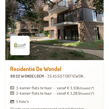
Residentie De Wondel
9032 WONDELGEM
-
35 ASSISTENTIEWONINGEN
1-kamer flats te huur
—
vanaf € 1.106
/maand (*)
2-kamer flats te huur
—
vanaf € 1.283
/maand (*)
5 foto's
(*) prijs voor wooncomponent en basisdiensten