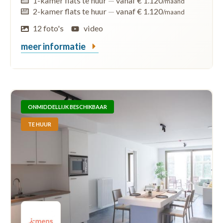
1-kamer flats te huur
—
vanaf € 1.120
/maand
2-kamer flats te huur
—
vanaf € 1.120
/maand
12 foto's
video
meer informatie
ONMIDDELLIJK BESCHIKBAAR
TE HUUR