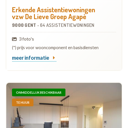
Erkende Assistentiewoningen
vzw De Lieve Groep Agapè
9000 GENT
-
64 ASSISTENTIEWONINGEN
3 foto's
(*) prijs voor wooncomponent en basisdiensten
meer informatie
ONMIDDELLIJK BESCHIKBAAR
TE HUUR