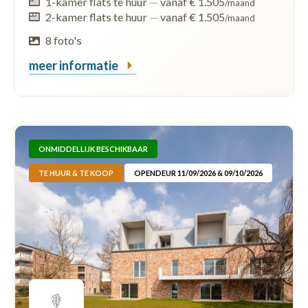
1-kamer flats te huur
—
vanaf € 1.505
/maand
2-kamer flats te huur
—
vanaf € 1.505
/maand
8 foto's
meer informatie
ONMIDDELLIJK BESCHIKBAAR
TE HUUR & TE KOOP
OPENDEUR 11/09/2026 & 09/10/2026