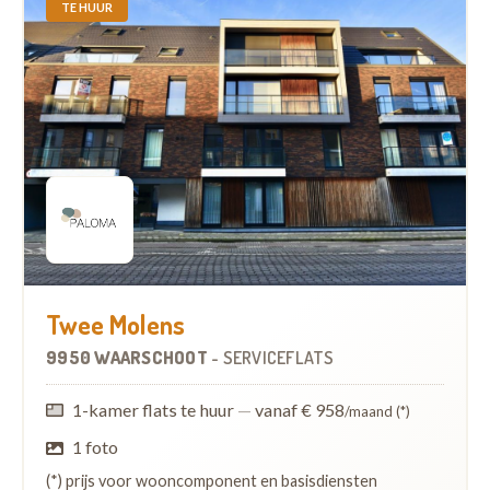
TE HUUR
Twee Molens
9950 WAARSCHOOT
-
SERVICEFLATS
1-kamer flats te huur
—
vanaf € 958
/maand (*)
1 foto
(*) prijs voor wooncomponent en basisdiensten