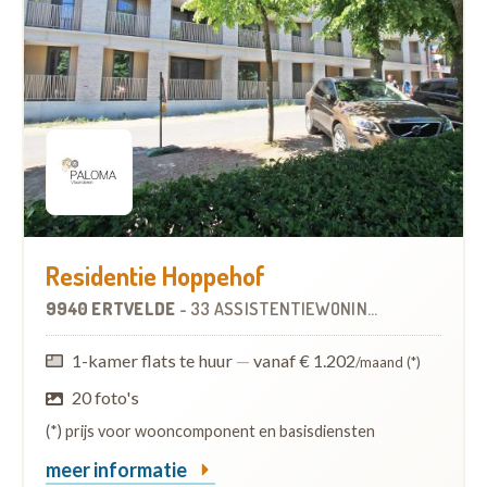
Residentie Hoppehof
9940 ERTVELDE
-
33 ASSISTENTIEWONINGEN
1-kamer flats te huur
—
vanaf € 1.202
/maand (*)
20 foto's
(*) prijs voor wooncomponent en basisdiensten
meer informatie