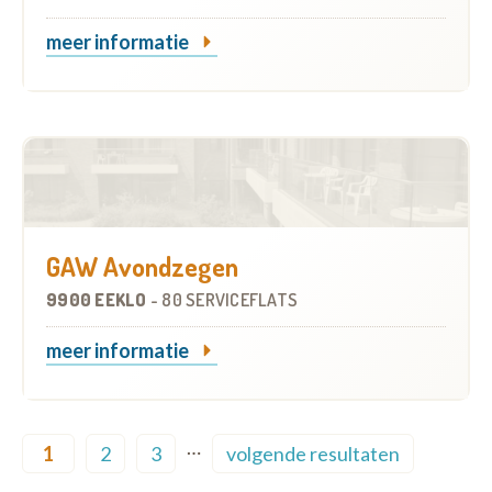
meer informatie
GAW Avondzegen
9900 EEKLO
-
80 SERVICEFLATS
meer informatie
Pagination
…
1
2
3
volgende resultaten
Current page
Page
Page
Next page