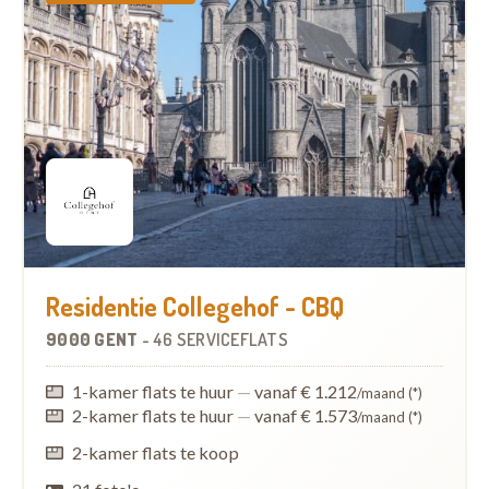
Residentie Collegehof - CBQ
9000 GENT
-
46 SERVICEFLATS
1-kamer flats te huur
—
vanaf € 1.212
/maand (*)
2-kamer flats te huur
—
vanaf € 1.573
/maand (*)
2-kamer flats te koop