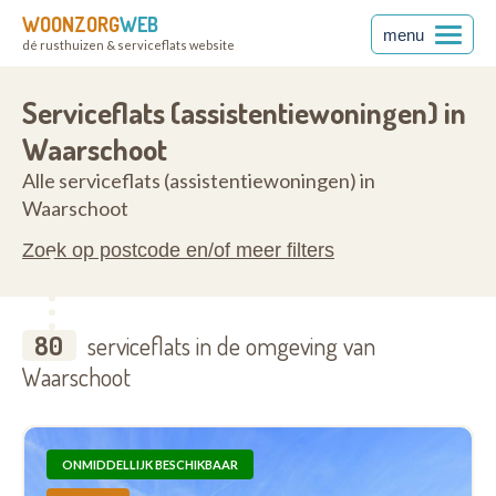
WOONZORG
WEB
menu
dé rusthuizen & serviceflats website
anderen
9950
Serviceflats (assistentiewoningen) in
Waarschoot
Alle serviceflats (assistentiewoningen) in
Waarschoot
Zoek op postcode en/of meer filters
80
serviceflats in de omgeving van
Waarschoot
ONMIDDELLIJK BESCHIKBAAR