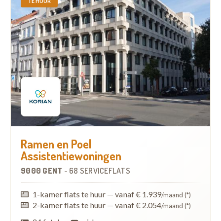
TE HUUR
Ramen en Poel
Assistentiewoningen
9000 GENT
-
68 SERVICEFLATS
1-kamer flats te huur
—
vanaf € 1.939
/maand (*)
2-kamer flats te huur
—
vanaf € 2.054
/maand (*)