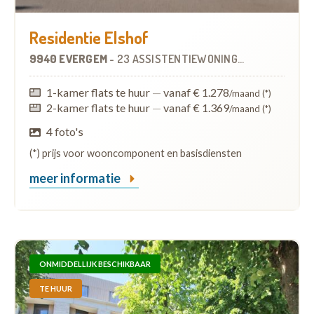
Residentie Elshof
9940 EVERGEM
-
23 ASSISTENTIEWONINGEN
1-kamer flats te huur
—
vanaf € 1.278
/maand (*)
2-kamer flats te huur
—
vanaf € 1.369
/maand (*)
4 foto's
(*) prijs voor wooncomponent en basisdiensten
meer informatie
ONMIDDELLIJK BESCHIKBAAR
TE HUUR