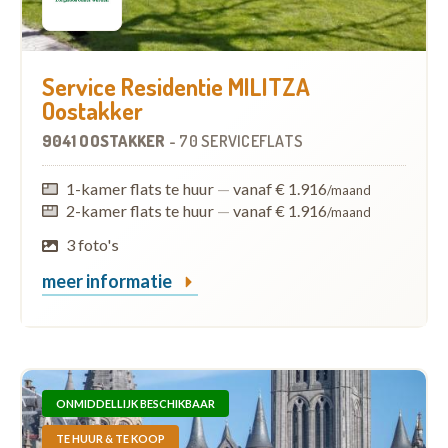
Service Residentie MILITZA
Oostakker
9041 OOSTAKKER
-
70 SERVICEFLATS
1-kamer flats te huur
—
vanaf € 1.916
/maand
2-kamer flats te huur
—
vanaf € 1.916
/maand
3 foto's
meer informatie
ONMIDDELLIJK BESCHIKBAAR
TE HUUR & TE KOOP