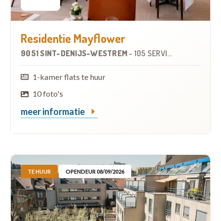
Residentie Mayflower
9051 SINT-DENIJS-WESTREM
-
105 SERVICEFLATS
1-kamer flats te huur
10 foto's
meer informatie
TE HUUR
OPENDEUR 08/09/2026