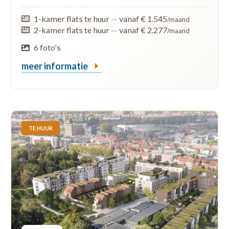
1-kamer flats te huur
—
vanaf € 1.545
/maand
2-kamer flats te huur
—
vanaf € 2.277
/maand
6 foto's
meer informatie
TE HUUR