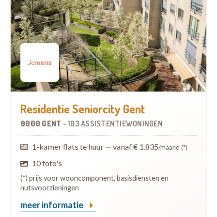
Residentie Seniorcity Gent
9000 GENT
-
103 ASSISTENTIEWONINGEN
1-kamer flats te huur
—
vanaf € 1.835
/maand (*)
10 foto's
(*) prijs voor wooncomponent, basisdiensten en
nutsvoorzieningen
meer informatie