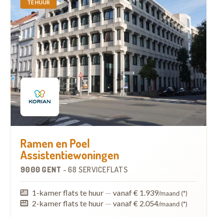
TE HUUR
Ramen en Poel
Assistentiewoningen
9000 GENT
-
68 SERVICEFLATS
1-kamer flats te huur
—
vanaf € 1.939
/maand (*)
2-kamer flats te huur
—
vanaf € 2.054
/maand (*)