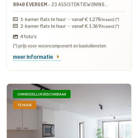
9940 EVERGEM
-
23 ASSISTENTIEWONINGEN
1-kamer flats te huur
—
vanaf € 1.278
/maand (*)
2-kamer flats te huur
—
vanaf € 1.369
/maand (*)
4 foto's
(*) prijs voor wooncomponent en basisdiensten
meer informatie
ONMIDDELLIJK BESCHIKBAAR
TE HUUR