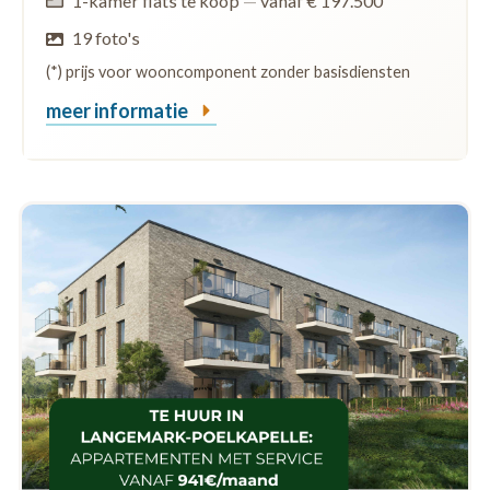
1-kamer flats te koop
—
vanaf € 197.500
19 foto's
(*) prijs voor wooncomponent zonder basisdiensten
meer informatie