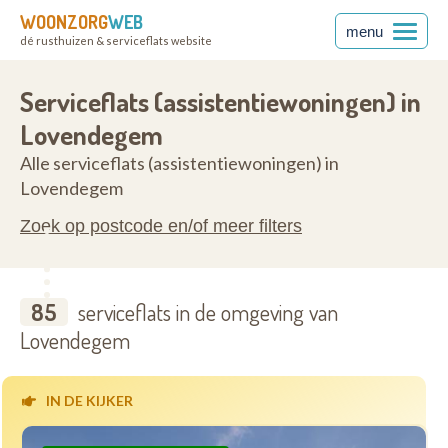
WOONZORG
WEB
menu
dé rusthuizen & serviceflats website
anderen
9920
Serviceflats (assistentiewoningen) in
Lovendegem
Alle serviceflats (assistentiewoningen) in
Lovendegem
Zoek op postcode en/of meer filters
85
serviceflats in de omgeving van
Lovendegem
IN DE KIJKER