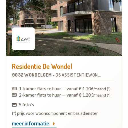
Residentie De Wondel
9032 WONDELGEM
-
35 ASSISTENTIEWONINGEN
1-kamer flats te huur
—
vanaf € 1.106
/maand (*)
2-kamer flats te huur
—
vanaf € 1.283
/maand (*)
5 foto's
(*) prijs voor wooncomponent en basisdiensten
meer informatie