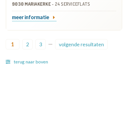
9030 MARIAKERKE
-
24 SERVICEFLATS
meer informatie
Pagination
…
1
2
3
volgende resultaten
Current page
Page
Page
Next page
terug naar boven