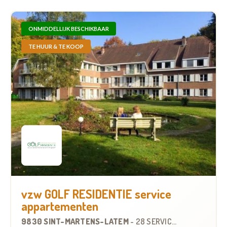
ONMIDDELLIJK BESCHIKBAAR
TE HUUR & TE KOOP
vzw GOLF RESIDENTIE service
appartementen
9830 SINT-MARTENS-LATEM
-
28 SERVICEFLATS