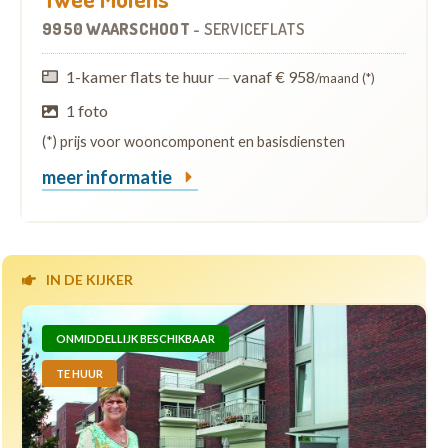
9950 WAARSCHOOT
-
SERVICEFLATS
1-kamer flats te huur
—
vanaf € 958
/maand (*)
1 foto
(*) prijs voor wooncomponent en basisdiensten
meer informatie
IN DE KIJKER
ONMIDDELLIJK BESCHIKBAAR
TE HUUR