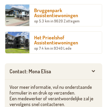
op maat
Bruggenpark
- Levendige gemeenschap
met warme sociale
Assistentiewoningen
contacten en georganiseerde activiteiten
op
5.3 km
in 9620 Zottegem
- Toplocatie: groene en rustige omgeving
, vlakbij
winkels, openbaar vervoer en huisartsen
Het Prieelshof
Assistentiewoningen
- Extra diensten op aanvraag
: poetshulp, warme
op
7.4 km
in 9340 Lede
maaltijden, strijkdienst, enz.
- Parkeergelegenheid & bezoekers welkom
Contact: Mona Elisa
- Sterk in prijs en kwaliteit
Voor meer informatie, vul nu onderstaande
formulier in en druk op verzenden.
Een medewerker of verantwoordelijke zal je
vervolgens snel contacteren.