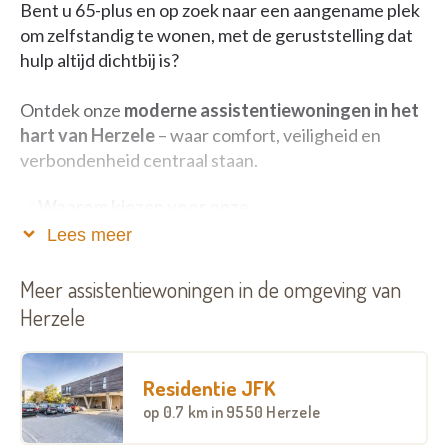
Bent u 65-plus en op zoek naar een aangename plek
om zelfstandig te wonen, met de geruststelling dat
hulp altijd dichtbij is?
Ontdek onze
moderne assistentiewoningen in het
hart van Herzele
– waar comfort, veiligheid en
verbondenheid centraal staan.
✅
Waarom kiezen voor onze
assistentiewoningen?
Lees meer
- Volledig uitgeruste flats
met eigen keuken,
Meer assistentiewoningen in de omgeving van
badkamer, leefruimte en zonnig terras
Herzele
- Lift en rolstoeltoegankelijke ruimtes
voor
maximale mobiliteit
Residentie JFK
op
0.7 km
in 9550 Herzele
- 24/7 noodoproepsysteem
en zorgondersteuning