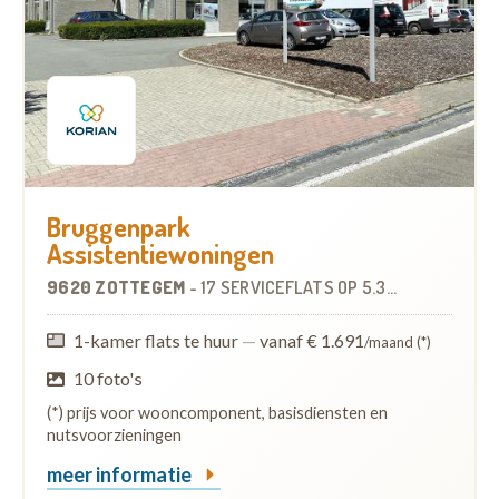
Bruggenpark
Assistentiewoningen
9620 ZOTTEGEM
-
17 SERVICEFLATS
OP
5.3 KM
1-kamer flats te huur
—
vanaf € 1.691
/maand (*)
10 foto's
(*) prijs voor wooncomponent, basisdiensten en
nutsvoorzieningen
meer informatie