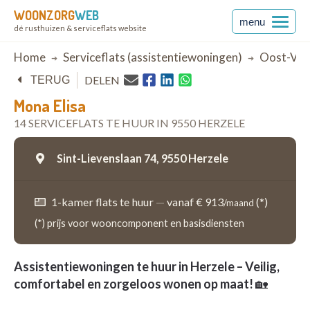
WOONZORG
WEB
menu
dé rusthuizen & serviceflats website
Breadcrumb
Home
Serviceflats (assistentiewoningen)
Oost-Vla
DELEN
TERUG
Mona Elisa
14 SERVICEFLATS TE HUUR IN 9550 HERZELE
Sint-Lievenslaan 74,
9550 Herzele
1-kamer flats te huur
—
vanaf € 913
(*)
/maand
(*) prijs voor wooncomponent en basisdiensten
Assistentiewoningen te huur in Herzele – Veilig,
comfortabel en zorgeloos wonen op maat!
🏡