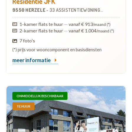
Residentie JFK
9550 HERZELE
-
33 ASSISTENTIEWONINGEN
OP
0.7 KM
1-kamer flats te huur
—
vanaf € 913
/maand (*)
2-kamer flats te huur
—
vanaf € 1.004
/maand (*)
7 foto's
(*) prijs voor wooncomponent en basisdiensten
meer informatie
ONMIDDELLIJK BESCHIKBAAR
TE HUUR