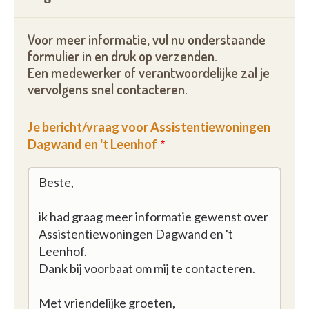
woonzorg vb. bij het zoeken naar een
woonzorgcentrum gaan we u hierbij begeleiden)
Voor meer informatie, vul nu onderstaande
Hoe ziet een assistentiewoning eruit :
formulier in en druk op verzenden.
Een medewerker of verantwoordelijke zal je
Elk appartement omvat:
vervolgens snel contacteren.
Een
woonkamer
, een
ingerichte keuken
(frigo,
Je bericht/vraag voor Assistentiewoningen
diepvriezer, inductiekookplaat, dampkap, combi-
Dagwand en 't Leenhof
oven en vaatwasser), een
badkamer
met
inloopdouche en aangepast toilet, een
terras
, een
fietsenberging en een
autostaanplaats
. Alle
assistentiewoningen zijn
geschilderd
en voorzien
van
raambekleding
en
verlichting
.
' t Leenhof
:
aparte berging
extra mantelzorgslaapkamer
apart bezoekerstoilet