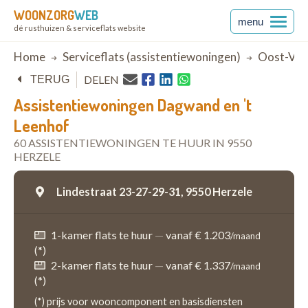
WOONZORG
WEB
menu
dé rusthuizen & serviceflats website
Breadcrumb
Home
Serviceflats (assistentiewoningen)
Oost-Vla
DELEN
TERUG
Assistentiewoningen Dagwand en 't
Leenhof
60 ASSISTENTIEWONINGEN TE HUUR IN 9550
HERZELE
Lindestraat 23-27-29-31,
9550 Herzele
1-kamer flats te huur
—
vanaf € 1.203
/maand
(*)
2-kamer flats te huur
—
vanaf € 1.337
/maand
(*)
(*) prijs voor wooncomponent en basisdiensten