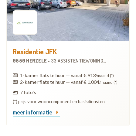
Residentie JFK
9550 HERZELE
-
33 ASSISTENTIEWONINGEN
OP
1.6 KM
1-kamer flats te huur
—
vanaf € 913
/maand (*)
2-kamer flats te huur
—
vanaf € 1.004
/maand (*)
7 foto's
(*) prijs voor wooncomponent en basisdiensten
meer informatie