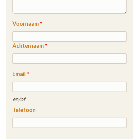
't Dagwand:
1 masterslaapkamer
ingebouwd mantelzorgbed
Voornaam
de zuidgerichte flats hebben automatische
zonnewering
Achternaam
Email
en/of
Telefoon