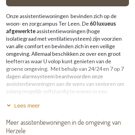
Onze assistentiewoningen bevinden zich op de
woon- en zorgcampus Ter Leen. De
60
luxueus
afgewerkte
assistentiewoningen (hoge
isolatiegraad met ventilatiesysteem) zijn voorzien
van alle comfort en bevinden zich in een veilige
omgeving. Allemaal beschikken ze over een groot
leefterras waar U volop kunt genieten van de
groene omgeving. Met behulp van 24/24 en 7 op 7
dagen alarmsysteem beantwoorden onze
assistentiewoningen aan de wens van senioren om
zolang mogelijk zelfstandig te wonen in een
vertrouwde en veilige omgeving.
Lees meer
Dienstverleningsaanbod
:
Eigen keuken, warme maaltijden kunnen aan huis
Meer assistentiewoningen in de omgeving van
gebracht worden
Herzele