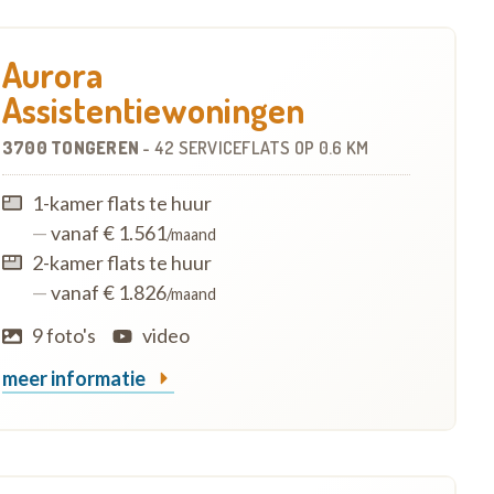
Aurora
Assistentiewoningen
3700 TONGEREN
-
42 SERVICEFLATS
OP
0.6 KM
1-kamer flats te huur
—
vanaf € 1.561
/maand
2-kamer flats te huur
—
vanaf € 1.826
/maand
9 foto's
video
meer informatie