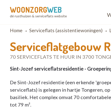
WOONZORG
WEB
W
dé rusthuizen & serviceflats website
Breadcrumb
Home
Serviceflats (assistentiewoningen)
Serviceflatgebouw R
70 SERVICEFLATS TE HUUR IN 3700 TON
Sint-Jozef serviceflatsresidentie - Groeperi
De Sint-Jozef residentie (een erkende 'groep
serviceflats) is gelegen in hartje Tongeren, 
basiliek. Het complex omvat 70 comfortabele f
tot 79 m².