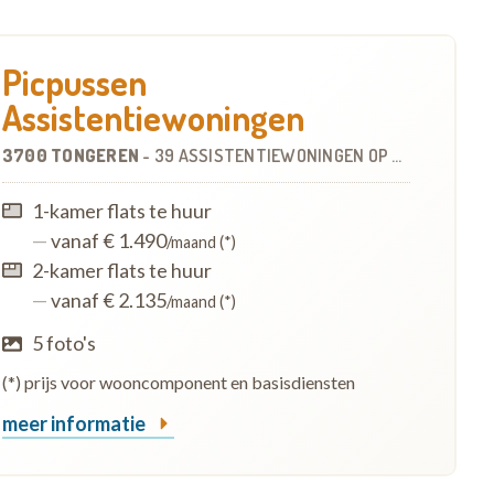
Picpussen
Assistentiewoningen
3700 TONGEREN
-
39 ASSISTENTIEWONINGEN
OP
0.5 KM
1-kamer flats te huur
—
vanaf € 1.490
/maand (*)
2-kamer flats te huur
—
vanaf € 2.135
/maand (*)
5 foto's
(*) prijs voor wooncomponent en basisdiensten
meer informatie