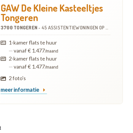
GAW De Kleine Kasteeltjes
Tongeren
3700 TONGEREN
-
45 ASSISTENTIEWONINGEN
OP
0.6 KM
1-kamer flats te huur
—
vanaf € 1.477
/maand
2-kamer flats te huur
—
vanaf € 1.477
/maand
2 foto's
meer informatie
n