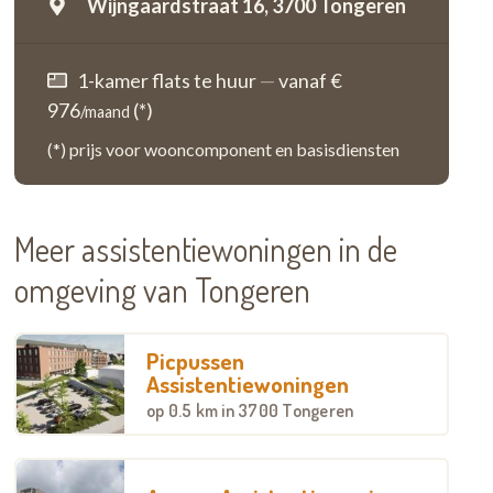
Wijngaardstraat 16,
3700 Tongeren
1-kamer flats te huur
—
vanaf €
976
(*)
/maand
(*) prijs voor wooncomponent en basisdiensten
Meer assistentiewoningen in de
omgeving van Tongeren
Picpussen
Assistentiewoningen
op
0.5 km
in 3700 Tongeren