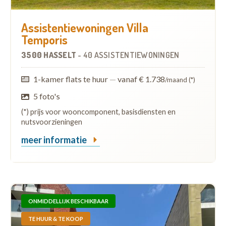
Assistentiewoningen Villa
Temporis
3500 HASSELT
-
40 ASSISTENTIEWONINGEN
1-kamer flats te huur
—
vanaf € 1.738
/maand (*)
5 foto's
(*) prijs voor wooncomponent, basisdiensten en
nutsvoorzieningen
meer informatie
ONMIDDELLIJK BESCHIKBAAR
TE HUUR & TE KOOP