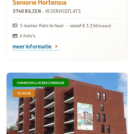
Seniorie Hortensia
3740 BILZEN
-
10 SERVICEFLATS
1-kamer flats te huur
—
vanaf € 1.156
/maand
6 foto's
meer informatie
ONMIDDELLIJK BESCHIKBAAR
TE HUUR