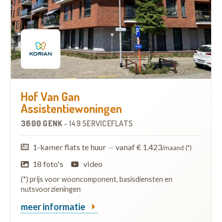
Hof Van Gan
Assistentiewoningen
3600 GENK
-
149 SERVICEFLATS
1-kamer flats te huur
—
vanaf € 1.423
/maand (*)
18 foto's
video
(*) prijs voor wooncomponent, basisdiensten en
nutsvoorzieningen
meer informatie