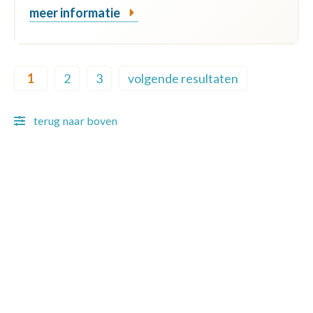
meer informatie
Pagination
1
2
3
volgende resultaten
Current page
Page
Page
Next page
terug naar boven