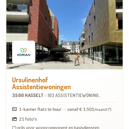
Ursulinenhof
Assistentiewoningen
3500 HASSELT
-
103 ASSISTENTIEWONINGEN
1-kamer flats te huur
—
vanaf € 1.501
/maand (*)
21 foto's
(*) prijs voor wooncomponent en basisdiensten