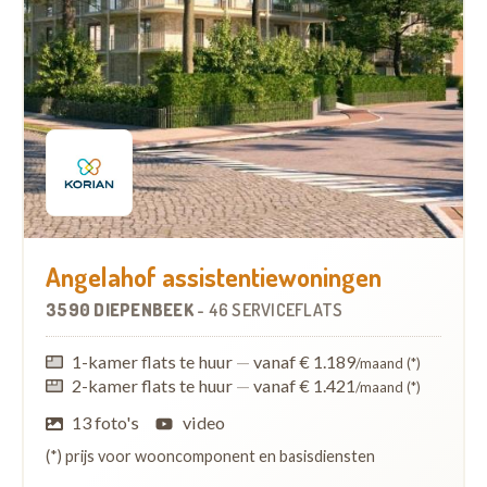
Angelahof assistentiewoningen
3590 DIEPENBEEK
-
46 SERVICEFLATS
1-kamer flats te huur
—
vanaf € 1.189
/maand (*)
2-kamer flats te huur
—
vanaf € 1.421
/maand (*)
13 foto's
video
(*) prijs voor wooncomponent en basisdiensten