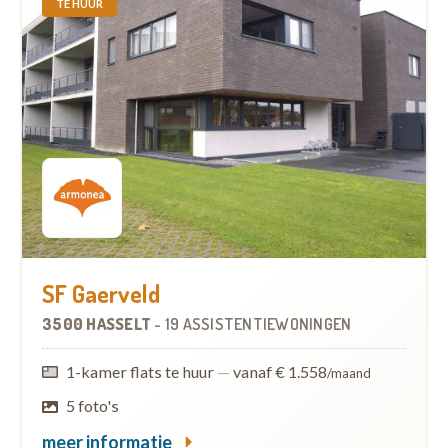
TE HUUR
SF Gaerveld
3500 HASSELT
-
19 ASSISTENTIEWONINGEN
1-kamer flats te huur
—
vanaf € 1.558
/maand
5 foto's
meer informatie