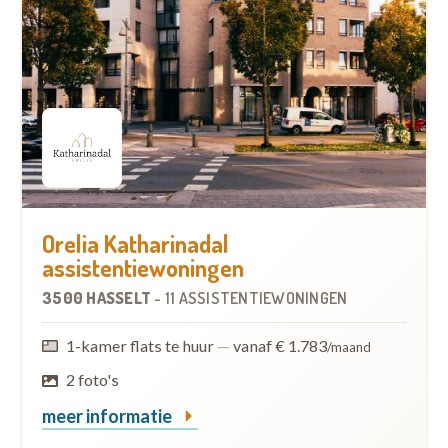
Orelia Katharinadal
assistentiewoningen
3500 HASSELT
-
11 ASSISTENTIEWONINGEN
1-kamer flats te huur
—
vanaf € 1.783
/maand
2 foto's
meer informatie