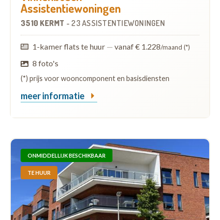
Assistentiewoningen
3510 KERMT
-
23 ASSISTENTIEWONINGEN
1-kamer flats te huur
—
vanaf € 1.228
/maand (*)
8 foto's
(*) prijs voor wooncomponent en basisdiensten
meer informatie
ONMIDDELLIJK BESCHIKBAAR
TE HUUR