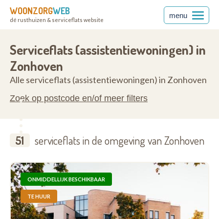
WOONZORG
WEB
menu
dé rusthuizen & serviceflats website
3520
Serviceflats (assistentiewoningen) in
Zonhoven
Alle serviceflats (assistentiewoningen) in Zonhoven
Zoek op postcode en/of meer filters
51
serviceflats in de omgeving van Zonhoven
ONMIDDELLIJK BESCHIKBAAR
TE HUUR