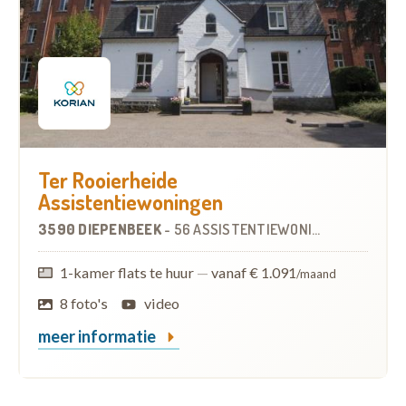
Ter Rooierheide
Assistentiewoningen
3590 DIEPENBEEK
-
56 ASSISTENTIEWONINGEN
1-kamer flats te huur
—
vanaf € 1.091
/maand
8 foto's
video
meer informatie