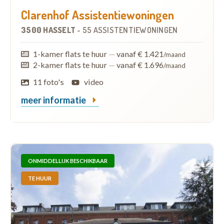
Clarenhof Assistentiewoningen
3500 HASSELT
-
55 ASSISTENTIEWONINGEN
1-kamer flats te huur
—
vanaf € 1.421
/maand
2-kamer flats te huur
—
vanaf € 1.696
/maand
11 foto's
video
meer informatie
ONMIDDELLIJK BESCHIKBAAR
TE HUUR