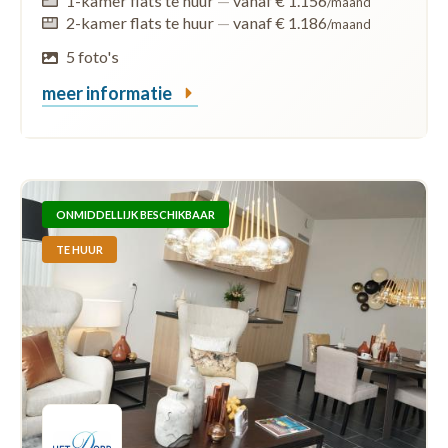
1-kamer flats te huur
—
vanaf € 1.156
/maand
2-kamer flats te huur
—
vanaf € 1.186
/maand
5 foto's
meer informatie
ONMIDDELLIJK BESCHIKBAAR
TE HUUR