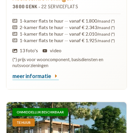
3600 GENK
-
22 SERVICEFLATS
1-kamer flats te huur
—
vanaf € 1.800
/maand (*)
2-kamer flats te huur
—
vanaf € 2.343
/maand (*)
1-kamer flats te huur
—
vanaf € 2.010
/maand (*)
1-kamer flats te huur
—
vanaf € 1.925
/maand (*)
13 foto's
video
(*) prijs voor wooncomponent, basisdiensten en
nutsvoorzieningen
meer informatie
ONMIDDELLIJK BESCHIKBAAR
TE HUUR