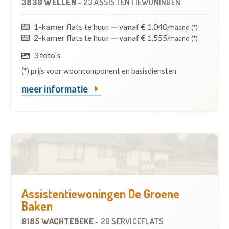
3830 WELLEN
-
23 ASSISTENTIEWONINGEN
1-kamer flats te huur
—
vanaf € 1.040
/maand (*)
2-kamer flats te huur
—
vanaf € 1.555
/maand (*)
3 foto's
(*) prijs voor wooncomponent en basisdiensten
meer informatie
Assistentiewoningen De Groene
Baken
9185 WACHTEBEKE
-
20 SERVICEFLATS