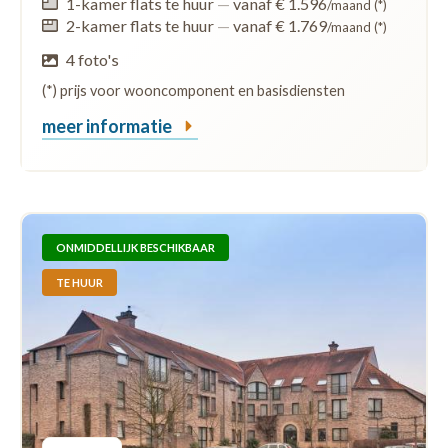
1-kamer flats te huur
—
vanaf € 1.596
/maand (*)
2-kamer flats te huur
—
vanaf € 1.769
/maand (*)
4 foto's
(*) prijs voor wooncomponent en basisdiensten
meer informatie
ONMIDDELLIJK BESCHIKBAAR
TE HUUR