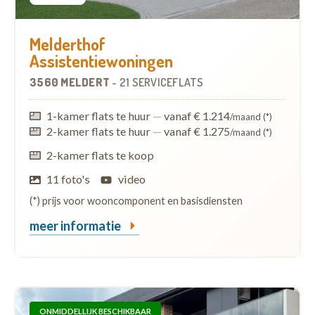
Melderthof
Assistentiewoningen
3560 MELDERT
-
21 SERVICEFLATS
1-kamer flats te huur
—
vanaf € 1.214
/maand (*)
2-kamer flats te huur
—
vanaf € 1.275
/maand (*)
2-kamer flats te koop
11 foto's
video
(*) prijs voor wooncomponent en basisdiensten
meer informatie
ONMIDDELLIJK BESCHIKBAAR