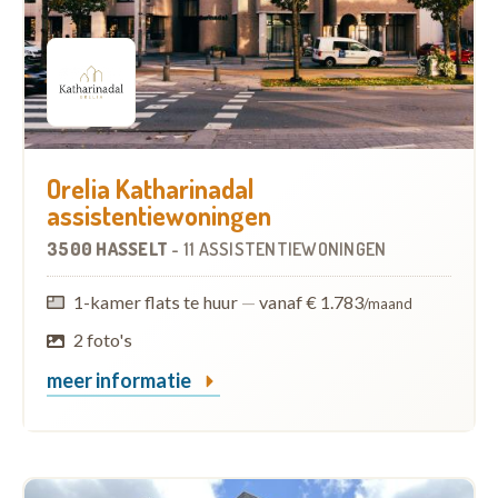
Orelia Katharinadal
assistentiewoningen
3500 HASSELT
-
11 ASSISTENTIEWONINGEN
1-kamer flats te huur
—
vanaf € 1.783
/maand
2 foto's
meer informatie