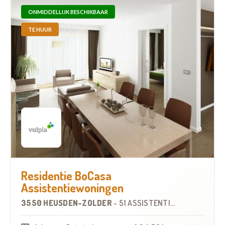
ONMIDDELLIJK BESCHIKBAAR
TE HUUR
Residentie BoCasa
Assistentiewoningen
3550 HEUSDEN-ZOLDER
-
51 ASSISTENTIEWONINGEN