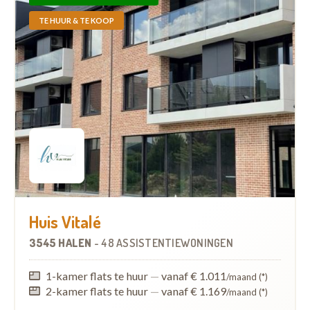
TE HUUR & TE KOOP
Huis Vitalé
3545 HALEN
-
48 ASSISTENTIEWONINGEN
1-kamer flats te huur
—
vanaf € 1.011
/maand (*)
2-kamer flats te huur
—
vanaf € 1.169
/maand (*)