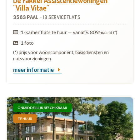
De Fakkel Assistentiewoningen
"Villa Vitae"
3583 PAAL
-
19 SERVICEFLATS
1-kamer flats te huur
—
vanaf € 809
/maand (*)
1 foto
(*) prijs voor wooncomponent, basisdiensten en
nutsvoorzieningen
meer informatie
ONMIDDELLIJK BESCHIKBAAR
TE HUUR