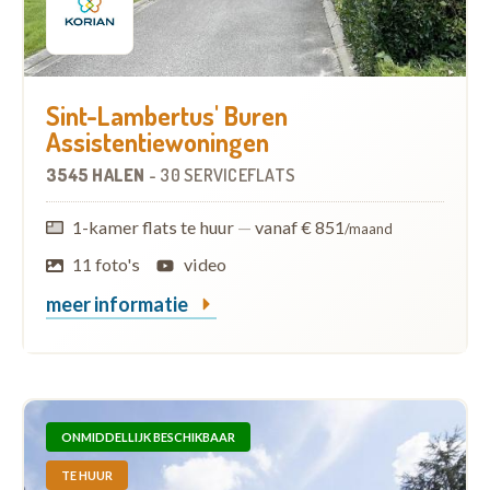
Sint-Lambertus' Buren
Assistentiewoningen
3545 HALEN
-
30 SERVICEFLATS
1-kamer flats te huur
—
vanaf € 851
/maand
11 foto's
video
meer informatie
ONMIDDELLIJK BESCHIKBAAR
TE HUUR