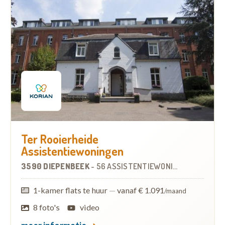
Ter Rooierheide
Assistentiewoningen
3590 DIEPENBEEK
-
56 ASSISTENTIEWONINGEN
1-kamer flats te huur
—
vanaf € 1.091
/maand
8 foto's
video