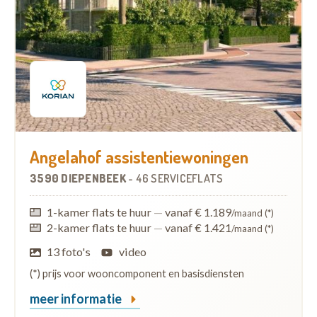
Angelahof assistentiewoningen
3590 DIEPENBEEK
-
46 SERVICEFLATS
1-kamer flats te huur
—
vanaf € 1.189
/maand (*)
2-kamer flats te huur
—
vanaf € 1.421
/maand (*)
13 foto's
video
(*) prijs voor wooncomponent en basisdiensten
meer informatie