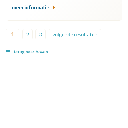
meer informatie
Pagination
1
2
3
volgende resultaten
Current page
Page
Page
Next page
terug naar boven