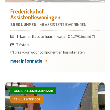
Frederickxhof
Assistentiewoningen
3560 LUMMEN
-
46 ASSISTENTIEWONINGEN
1-kamer flats te huur
—
vanaf € 1.290
/maand (*)
7 foto's
(*) prijs voor wooncomponent en basisdiensten
meer informatie
ONMIDDELLIJK BESCHIKBAAR
TE HUUR & TE KOOP