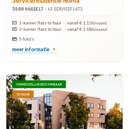
Serviceresidentie Numa
3500 HASSELT
-
45 SERVICEFLATS
1-kamer flats te huur
—
vanaf € 1.156
/maand
2-kamer flats te huur
—
vanaf € 1.186
/maand
5 foto's
meer informatie
ONMIDDELLIJK BESCHIKBAAR
TE HUUR