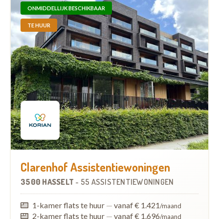
ONMIDDELLIJK BESCHIKBAAR
TE HUUR
Clarenhof Assistentiewoningen
3500 HASSELT
-
55 ASSISTENTIEWONINGEN
1-kamer flats te huur
—
vanaf € 1.421
/maand
2-kamer flats te huur
—
vanaf € 1.696
/maand