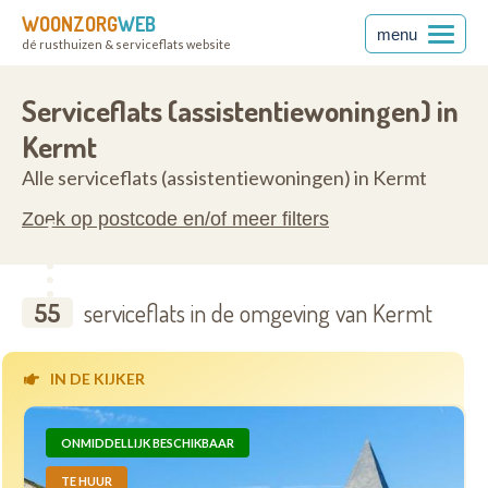
WOONZORG
WEB
menu
dé rusthuizen & serviceflats website
3510
Serviceflats (assistentiewoningen) in
Kermt
Alle serviceflats (assistentiewoningen) in Kermt
Zoek op postcode en/of meer filters
55
serviceflats in de omgeving van Kermt
IN DE KIJKER
ONMIDDELLIJK BESCHIKBAAR
TE HUUR