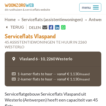
WOONZORG
WEB
menu
dé rusthuizen & serviceflats website
Breadcrumb
Home
Serviceflats (assistentiewoningen)
Antwerp
DELEN
TERUG
Serviceflats Vlaspand
45 ASSISTENTIEWONINGEN TE HUUR IN 2260
WESTERLO
Vlasland 6 - 10,
2260 Westerlo
1-kamer flats te huur
—
vanaf € 1.130
/maand
2-kamer flats te huur
—
vanaf € 1.130
/maand
Serviceflatgebouw Serviceflats Vlaspand uit
Westerlo (Antwerpen) heeft een capaciteit van 45
flats.