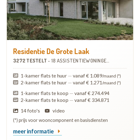
Residentie De Grote Laak
3272 TESTELT
-
18 ASSISTENTIEWONINGEN
OP
10.6 KM
1-kamer flats te huur
—
vanaf € 1.089
/maand (*)
2-kamer flats te huur
—
vanaf € 1.271
/maand (*)
1-kamer flats te koop
—
vanaf € 274.494
2-kamer flats te koop
—
vanaf € 334.871
14 foto's
video
(*) prijs voor wooncomponent en basisdiensten
meer informatie