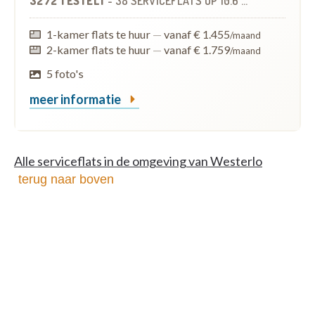
3272 TESTELT
-
38 SERVICEFLATS
OP
10.6 KM
1-kamer flats te huur
—
vanaf € 1.455
/maand
2-kamer flats te huur
—
vanaf € 1.759
/maand
5 foto's
meer informatie
Alle serviceflats in de omgeving van Westerlo
terug naar boven