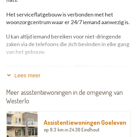
Het serviceflatgebouw is verbonden met het
woonzorgcentrum waar er 24/7 iemand aanwezig is.
U kan altijd iemand bereiken voor niet-dringende
zaken via de telefoons die zich bevinden in elke gang
van het gebouw.
Voor dringende zaken kan u altijd beroep doen op u
alarm (polsbandje) en staat er onmiddellijk iemand
Lees meer
klaar om u te helpen.
Meer assistentiewoningen in de omgeving van
Westerlo
Assistentiewoningen Goeleven
op
9.3 km
in 2430 Eindhout