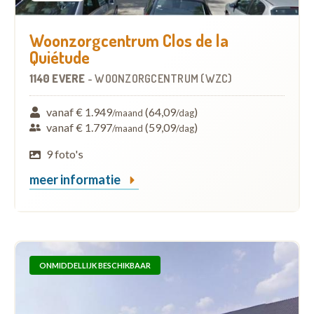
Woonzorgcentrum Clos de la
Quiétude
1140 EVERE
-
WOONZORGCENTRUM (WZC)
vanaf € 1.949
(64,09
)
/maand
/dag
vanaf € 1.797
(59,09
)
/maand
/dag
9 foto's
meer informatie
ONMIDDELLIJK BESCHIKBAAR