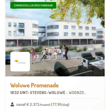
ONMIDDELLIJK BESCHIKBAAR
Woluwe Promenade
1932 SINT-STEVENS-WOLUWE
-
WOONZORGCENTRUM (WZC)
vanaf € 2.371
(77,95
)
/maand
/dag