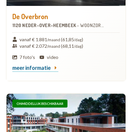
De Overbron
1120 NEDER-OVER-HEEMBEEK
-
WOONZORGCENTRUM (WZC)
vanaf € 1.881
(61,85
)
/maand
/dag
vanaf € 2.072
(68,11
)
/maand
/dag
7 foto's
video
meer informatie
ONMIDDELLIJK BESCHIKBAAR