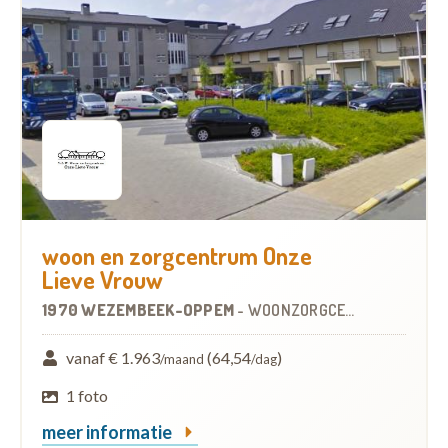
woon en zorgcentrum Onze
Lieve Vrouw
1970 WEZEMBEEK-OPPEM
-
WOONZORGCENTRUM (WZC)
vanaf € 1.963
(64,54
)
/maand
/dag
1 foto
meer informatie