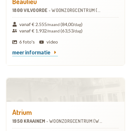
Beaulieu
1800 VILVOORDE
-
WOONZORGCENTRUM (WZC)
vanaf € 2.555
(84,00
)
/maand
/dag
vanaf € 1.932
(63,53
)
/maand
/dag
6 foto's
video
meer informatie
Atrium
1950 KRAAINEM
-
WOONZORGCENTRUM (WZC)