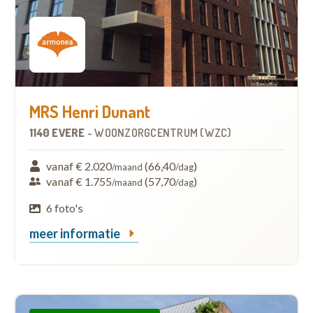
MRS Henri Dunant
1140 EVERE
-
WOONZORGCENTRUM (WZC)
vanaf € 2.020
(66,40
)
/maand
/dag
vanaf € 1.755
(57,70
)
/maand
/dag
6 foto's
meer informatie