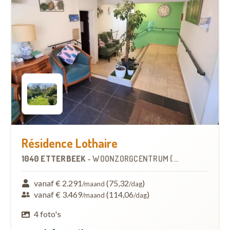
Résidence Lothaire
1040 ETTERBEEK
-
WOONZORGCENTRUM (WZC)
vanaf € 2.291
(75,32
)
/maand
/dag
vanaf € 3.469
(114,06
)
/maand
/dag
4 foto's