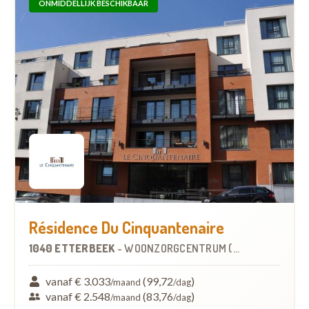
ONMIDDELLIJK BESCHIKBAAR
Résidence Du Cinquantenaire
1040 ETTERBEEK
-
WOONZORGCENTRUM (WZC)
vanaf € 3.033
(99,72
)
/maand
/dag
vanaf € 2.548
(83,76
)
/maand
/dag