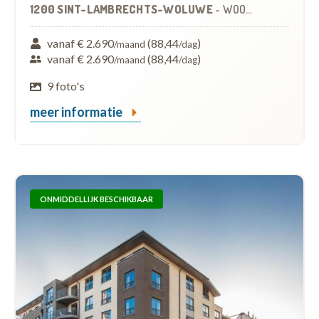
1200 SINT-LAMBRECHTS-WOLUWE
-
WOONZORGCENTRUM (WZC)
vanaf € 2.690
(88,44
)
/maand
/dag
vanaf € 2.690
(88,44
)
/maand
/dag
9 foto's
meer informatie
ONMIDDELLIJK BESCHIKBAAR