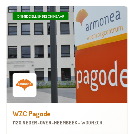
ONMIDDELLIJK BESCHIKBAAR
WZC Pagode
1120 NEDER-OVER-HEEMBEEK
-
WOONZORGCENTRUM (WZC)