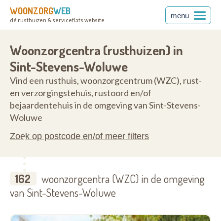
WOONZORG
WEB
menu
dé rusthuizen & serviceflats website
nt
1932
Woonzorgcentra (rusthuizen) in
Sint-Stevens-Woluwe
Vind een rusthuis, woonzorgcentrum (WZC), rust-
en verzorgingstehuis, rustoord en/of
bejaardentehuis in de omgeving van Sint-Stevens-
Woluwe
Zoek op postcode en/of meer filters
162
woonzorgcentra (WZC) in de omgeving
van Sint-Stevens-Woluwe