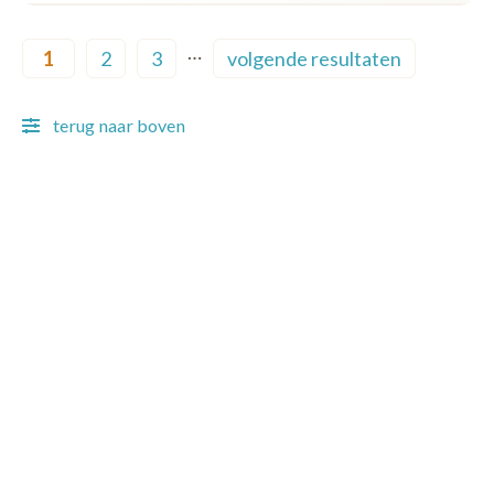
Pagination
…
1
2
3
volgende resultaten
Current page
Page
Page
Next page
terug naar boven