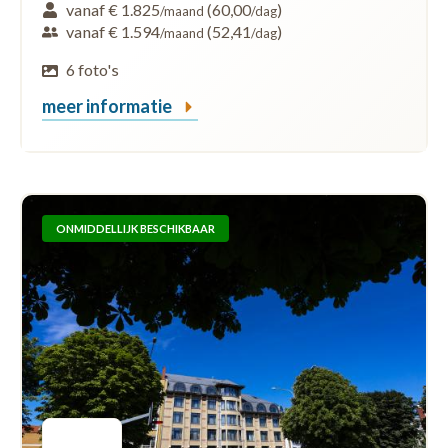
vanaf € 1.825
(60,00
)
/maand
/dag
vanaf € 1.594
(52,41
)
/maand
/dag
6 foto's
meer informatie
ONMIDDELLIJK BESCHIKBAAR