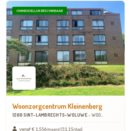
ONMIDDELLIJK BESCHIKBAAR
Woonzorgcentrum Kleinenberg
1200 SINT-LAMBRECHTS-WOLUWE
-
WOONZORGCENTRUM (WZC)
vanaf € 1.556
(51,15
)
/maand
/dag