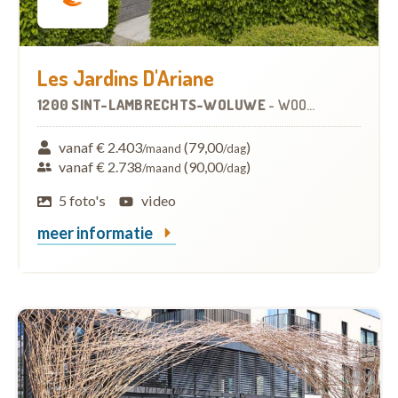
Les Jardins D'Ariane
1200 SINT-LAMBRECHTS-WOLUWE
-
WOONZORGCENTRUM (WZC)
vanaf € 2.403
(79,00
)
/maand
/dag
vanaf € 2.738
(90,00
)
/maand
/dag
5 foto's
video
meer informatie