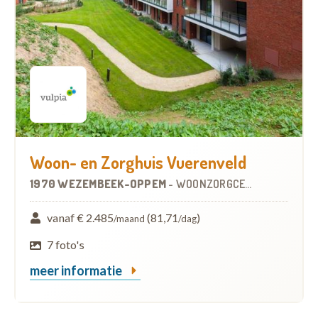
Woon- en Zorghuis Vuerenveld
1970 WEZEMBEEK-OPPEM
-
WOONZORGCENTRUM (WZC)
vanaf € 2.485
(81,71
)
/maand
/dag
7 foto's
meer informatie