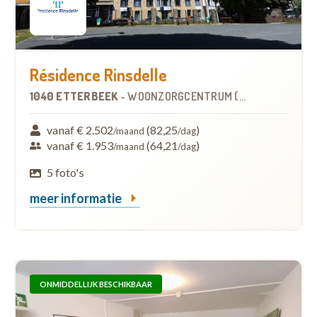
Résidence Rinsdelle
1040 ETTERBEEK
-
WOONZORGCENTRUM (WZC)
vanaf € 2.502
(82,25
)
/maand
/dag
vanaf € 1.953
(64,21
)
/maand
/dag
5 foto's
meer informatie
ONMIDDELLIJK BESCHIKBAAR