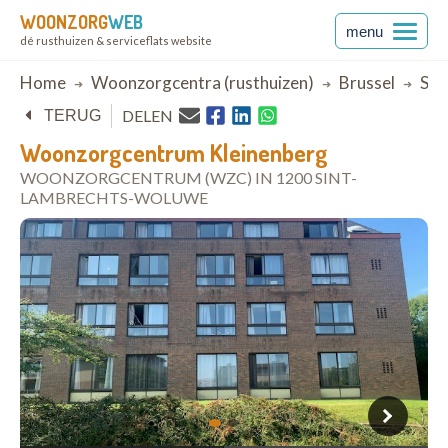
WOONZORG
WEB
menu
dé rusthuizen & serviceflats website
Breadcrumb
Home
Woonzorgcentra (rusthuizen)
Brussel
Sin
DELEN
TERUG
Woonzorgcentrum Kleinenberg
WOONZORGCENTRUM (WZC) IN 1200 SINT-
LAMBRECHTS-WOLUWE
open in Google Maps
1
2