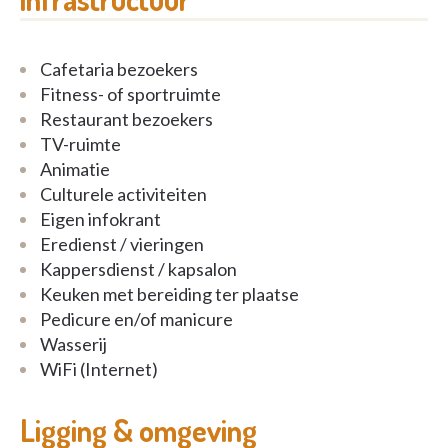
begeleiding, medische opvolging en dienstverlening
als de vaste bewoners.
Cafetaria bezoekers
Contact
:
Fitness- of sportruimte
Restaurant bezoekers
Tel: 02 770 79 48
TV-ruimte
Animatie
E-mail:
info@kleinenberg.be
Culturele activiteiten
Eigen infokrant
Adres: Kleinenberg 181, 1200 Sint-Lambrechts-
Eredienst / vieringen
Woluwe
Kappersdienst / kapsalon
Keuken met bereiding ter plaatse
Pedicure en/of manicure
Wasserij
WiFi (Internet)
Ligging & omgeving