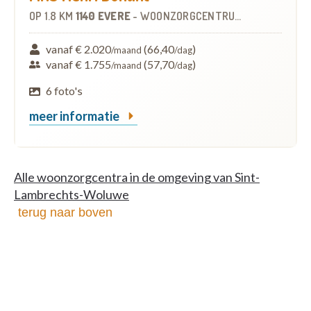
OP
1.8 KM
1140 EVERE
-
WOONZORGCENTRUM (WZC)
vanaf € 2.020
(66,40
)
/maand
/dag
vanaf € 1.755
(57,70
)
/maand
/dag
6 foto's
meer informatie
Alle woonzorgcentra in de omgeving van Sint-
Lambrechts-Woluwe
terug naar boven