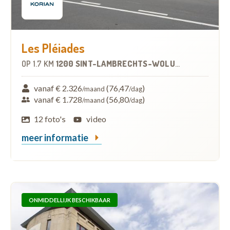
Les Pléiades
OP
1.7 KM
1200 SINT-LAMBRECHTS-WOLUWE
-
WOONZOR
vanaf € 2.326
(76,47
)
/maand
/dag
vanaf € 1.728
(56,80
)
/maand
/dag
12 foto's
video
meer informatie
ONMIDDELLIJK BESCHIKBAAR