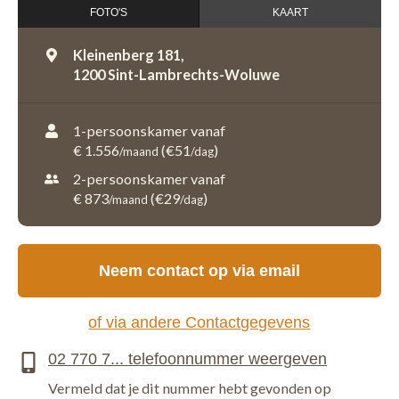
FOTO'S
KAART
Kleinenberg 181,
1200 Sint-Lambrechts-Woluwe
1-persoonskamer vanaf
€ 1.556
(€51
)
/maand
/dag
2-persoonskamer vanaf
€ 873
(€29
)
/maand
/dag
Neem contact op via email
of via andere Contactgegevens
Vermeld dat je dit nummer hebt gevonden op