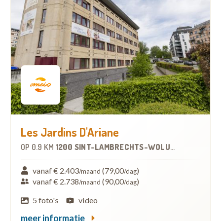
Les Jardins D'Ariane
OP
0.9 KM
1200 SINT-LAMBRECHTS-WOLUWE
-
WOONZO
vanaf € 2.403
(79,00
)
/maand
/dag
vanaf € 2.738
(90,00
)
/maand
/dag
5 foto's
video
meer informatie