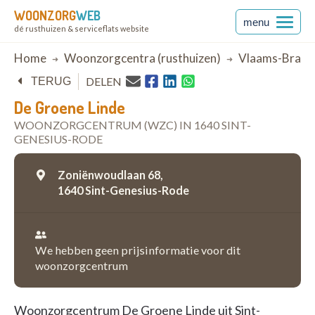
WOONZORG
WEB
menu
dé rusthuizen & serviceflats website
Breadcrumb
Home
Woonzorgcentra (rusthuizen)
Vlaams-Braba
DELEN
TERUG
De Groene Linde
WOONZORGCENTRUM (WZC) IN 1640 SINT-
GENESIUS-RODE
Zoniënwoudlaan 68,
1640 Sint-Genesius-Rode
We hebben geen prijsinformatie voor dit
woonzorgcentrum
Woonzorgcentrum De Groene Linde uit Sint-