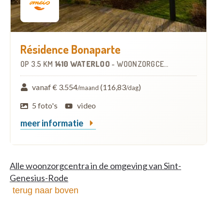
Résidence Bonaparte
OP
3.5 KM
1410 WATERLOO
-
WOONZORGCENTRUM (WZC)
vanaf € 3.554
(116,83
)
/maand
/dag
5 foto's
video
meer informatie
Alle woonzorgcentra in de omgeving van Sint-
Genesius-Rode
terug naar boven