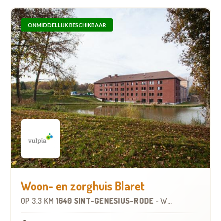
ONMIDDELLIJK BESCHIKBAAR
Woon- en zorghuis Blaret
OP
3.3 KM
1640 SINT-GENESIUS-RODE
-
WOONZORGCENTRUM (WZC)