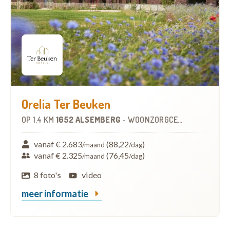
Orelia Ter Beuken
OP
1.4 KM
1652 ALSEMBERG
-
WOONZORGCENTRUM (WZC)
vanaf € 2.683
(88,22
)
/maand
/dag
vanaf € 2.325
(76,45
)
/maand
/dag
8 foto's
video
meer informatie