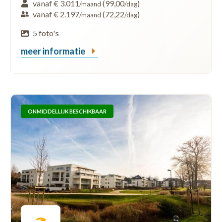
vanaf € 3.011
(99,00
)
/maand
/dag
vanaf € 2.197
(72,22
)
/maand
/dag
5 foto's
meer informatie
ONMIDDELLIJK BESCHIKBAAR