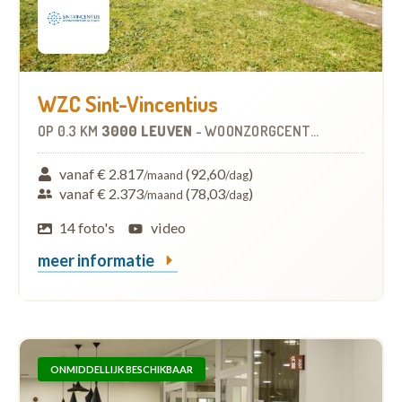
WZC Sint-Vincentius
OP
0.3 KM
3000 LEUVEN
-
WOONZORGCENTRUM (WZC)
vanaf € 2.817
(92,60
)
/maand
/dag
vanaf € 2.373
(78,03
)
/maand
/dag
14 foto's
video
meer informatie
ONMIDDELLIJK BESCHIKBAAR