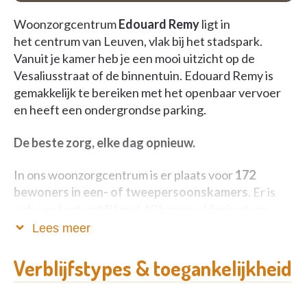
Woonzorgcentrum
Edouard Remy
ligt in
het centrum van Leuven, vlak bij het stadspark.
Vanuit je kamer heb je een mooi uitzicht op de
Vesaliusstraat of de binnentuin. Edouard Remy is
gemakkelijk te bereiken met het openbaar vervoer
en heeft een ondergrondse parking.
De beste zorg, elke dag opnieuw.
In ons woonzorgcentrum is er plaats voor
172
bewoners in een- of tweepersoonskamers
. Er is
ook een kortverblijf met 10 kamers. Hierin staan
onze bewoners en hun kwaliteit van leven centraal.
Lees meer
Daarom zetten een team van verpleegkundigen en
verzorgenden samen met de kinesitherapeut,
Verblijfstypes & toegankelijkheid
logopedist en ergotherapeut zich elke dag in om je
de beste zorg te bieden.