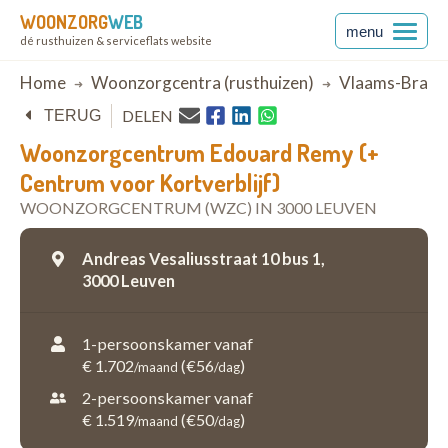
WOONZORG
WEB
menu
dé rusthuizen & serviceflats website
Breadcrumb
Home
Woonzorgcentra (rusthuizen)
Vlaams-Braba
DELEN
TERUG
Woonzorgcentrum Edouard Remy (+
Centrum voor Kortverblijf)
WOONZORGCENTRUM (WZC) IN 3000 LEUVEN
Andreas Vesaliusstraat 10 bus 1,
3000 Leuven
1-persoonskamer vanaf
€ 1.702
(€56
)
/maand
/dag
2-persoonskamer vanaf
€ 1.519
(€50
)
/maand
/dag