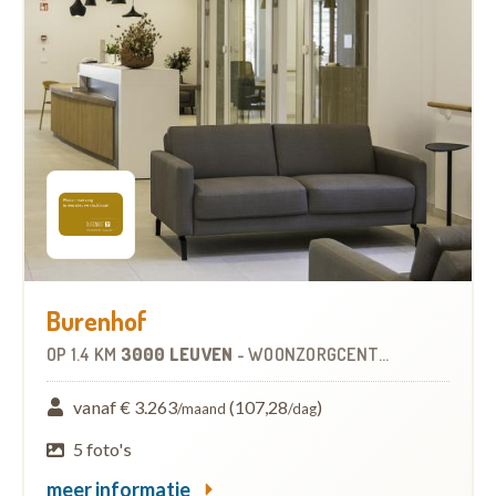
Burenhof
OP
1.4 KM
3000 LEUVEN
-
WOONZORGCENTRUM (WZC)
vanaf € 3.263
(107,28
)
/maand
/dag
5 foto's
meer informatie