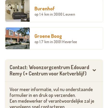
onze animatoren voor onvergetelijke ontspanning:
bingo, dans- en zangnamiddagen, eetfestijnen ...
Burenhof
Komt er familie op bezoek? Dan kan je in ons
op
1.4 km
in 3000 Leuven
middagrestaurant De Lampet
samen genieten van
een lekkere hap.
Groene Boog
op
1.7 km
in 3001 Heverlee
Contact: Woonzorgcentrum Edouard
Remy (+ Centrum voor Kortverblijf)
Voor meer informatie, vul nu onderstaande
formulier in en druk op verzenden.
Een medewerker of verantwoordelijke zal je
vervolgens snel contacteren.