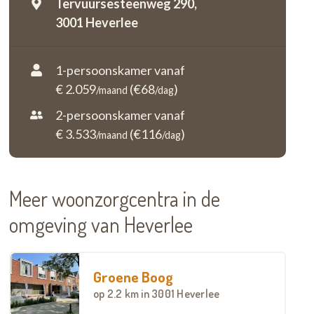
Tervuursesteenweg 290,
3001 Heverlee
1-persoonskamer vanaf
€ 2.059
(€68
)
/maand
/dag
2-persoonskamer vanaf
€ 3.533
(€116
)
/maand
/dag
Meer woonzorgcentra in de
omgeving van Heverlee
Groene Boog
op
2.2 km
in 3001 Heverlee