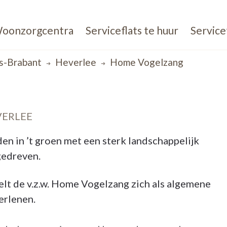
oonzorgcentra
Serviceflats te huur
Service
s-Brabant
Heverlee
Home Vogelzang
VERLEE
en in ’t groen met een sterk landschappelijk
gedreven.
lt de v.z.w. Home Vogelzang zich als algemene
erlenen.