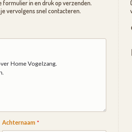
ns, bieden wij aldus onze bewoners totale
 formulier in en druk op verzenden.
 leven wordt er een aangepaste palliatieve
je vervolgens snel contacteren.
Achternaam