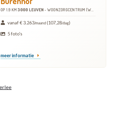
Burenhof
OP
1.9 KM
3000 LEUVEN
-
WOONZORGCENTRUM (WZC)
vanaf € 3.263
(107,28
)
/maand
/dag
5 foto's
meer informatie
erlee