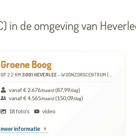
) in de omgeving van Heverle
Groene Boog
OP
2.2 KM
3001 HEVERLEE
-
WOONZORGCENTRUM (WZC)
vanaf € 2.676
(87,99
)
/maand
/dag
vanaf € 4.565
(150,09
)
/maand
/dag
18 foto's
video
meer informatie