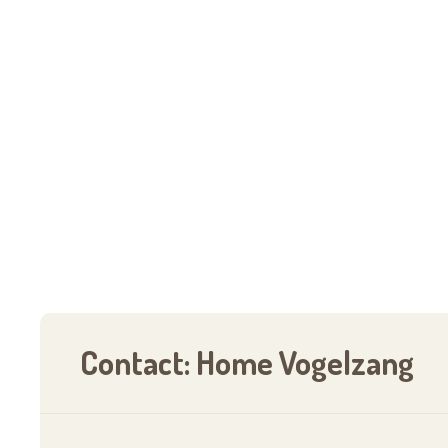
ieders wensen.
Het opnamebeleid is gericht op zowel licht 
regio of elders.
In het belang van en uit respect voor de bew
Home Vogelzang zorgt voor een goede sfeer e
in wederzijds respect tussen bewoners en per
Vanuit christelijke inspiratie en met respect v
personeelsleden de bewoners en hun familie l
Contact: Home Vogelzang
Het aanbod vanuit de pastorale werking bete
belangrijke meerwaarde.