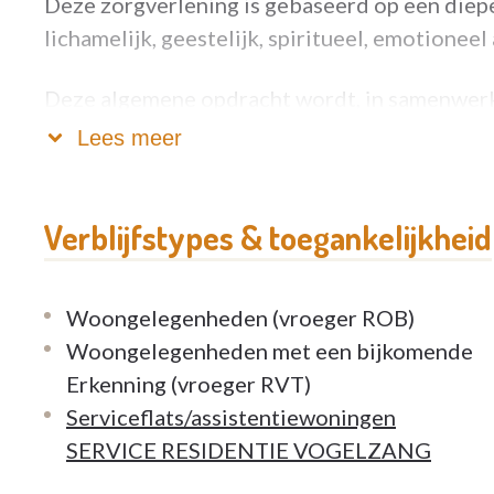
Deze zorgverlening is gebaseerd op een diep
lichamelijk, geestelijk, spiritueel, emotioneel 
Deze algemene opdracht wordt, in samenwerk
Heilige Harten vervuld met deskundige en 
Lees meer
verantwoordelijkheidszin, in een hecht same
bevraging van de kwaliteitsnormen.
Verblijfstypes & toegankelijkheid
Hierbij wordt de betrokkenheid van de familie
zeer gewaardeerd.
Woongelegenheden (vroeger ROB)
Woongelegenheden met een bijkomende
Het Woon- en Zorgcentrum Vogelzang biedt e
Erkenning (vroeger RVT)
tegelijk met respect voor ieders privaat leve
Serviceflats/assistentiewoningen
gevoelsmatige opvang.
SERVICE RESIDENTIE VOGELZANG
Hierbij worden waarden zoveel mogelijk erk