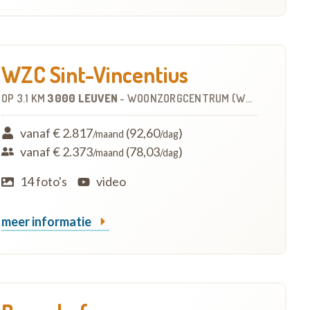
WZC Sint-Vincentius
OP
3.1 KM
3000 LEUVEN
-
WOONZORGCENTRUM (WZC)
vanaf € 2.817
(92,60
)
/maand
/dag
vanaf € 2.373
(78,03
)
/maand
/dag
14 foto's
video
meer informatie