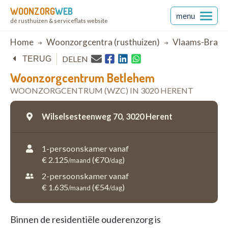
WOONZORG
WEB
menu
dé rusthuizen & serviceflats website
Breadcrumb
Home
Woonzorgcentra (rusthuizen)
Vlaams-Braba
DELEN
TERUG
Woonzorgcentrum Betlehem
WOONZORGCENTRUM (WZC) IN 3020 HERENT
Wilselsesteenweg 70,
3020 Herent
1-persoonskamer vanaf
€ 2.125
(€70
)
/maand
/dag
2-persoonskamer vanaf
€ 1.635
(€54
)
/maand
/dag
Binnen de residentiële ouderenzorg is