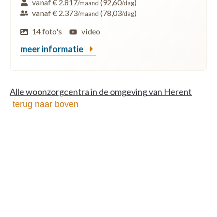
vanaf € 2.817
(92,60
)
/maand
/dag
vanaf € 2.373
(78,03
)
/maand
/dag
14 foto's
video
meer informatie
Alle woonzorgcentra in de omgeving van Herent
terug naar boven