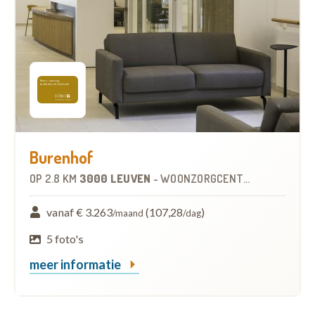
Burenhof
OP
2.8 KM
3000 LEUVEN
-
WOONZORGCENTRUM (WZC)
vanaf € 3.263
(107,28
)
/maand
/dag
5 foto's
meer informatie