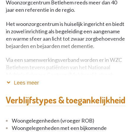
Woonzorgcentrum Betlehem reeds meer dan 40
jaar een referentie in de regio.
Het woonzorgcentrum is huiselijk ingericht en biedt
in zowel inrichting als begeleiding een aangename
en warme sfeer aan licht tot zwaar zorgbehoevende
bejaarden en bejaarden met dementie.
Via een samenwerkingsverband worden er in WZC
Betlehem tevens patiënten van het Nationaal
Multiple Sclerose Centrum (Melsbroek), alsook
volwassenen en bejaarden met een psychiatrische
Lees meer
problematiek vanuit o.a. het Universitair
Psychiatrisch Centrum Sint-Kamillus (Bierbeek)
Verblijfstypes & toegankelijkheid
verzorgd.
Door middel van vraaggestuurde zorg trachten we
Woongelegenheden (vroeger ROB)
ervoor te zorgen dat de bewoner de zorg- en
Woongelegenheden met een bijkomende