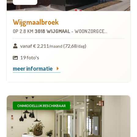
Wijgmaalbroek
OP
2.8 KM
3018 WIJGMAAL
-
WOONZORGCENTRUM (WZC)
vanaf € 2.211
(72,68
)
/maand
/dag
19 foto's
meer informatie
ONMIDDELLIJK BESCHIKBAAR