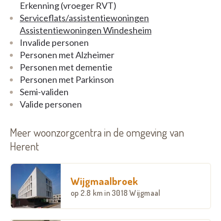
dienstverlening ontvangt die tegemoet komt aan
Erkenning (vroeger RVT)
zijn noden, wensen en verwachtingen én die tevens
Serviceflats/assistentiewoningen
voldoet aan kwalitatieve en professionele
Assistentiewoningen Windesheim
standaarden.
Invalide personen
Personen met Alzheimer
Het is ons doel om ervoor te zorgen dat de bewoner
Personen met dementie
zich goed verzorgd en veilig voelt.
Personen met Parkinson
Semi-validen
Valide personen
Meer woonzorgcentra in de omgeving van
Herent
Wijgmaalbroek
op
2.8 km
in 3018 Wijgmaal