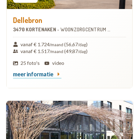
Dellebron
3470 KORTENAKEN
-
WOONZORGCENTRUM (WZC)
vanaf € 1.724
(56,67
)
/maand
/dag
vanaf € 1.517
(49,87
)
/maand
/dag
25 foto's
video
meer informatie