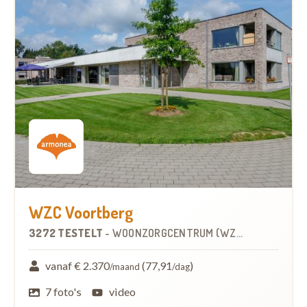
WZC Voortberg
3272 TESTELT
-
WOONZORGCENTRUM (WZC)
vanaf € 2.370
(77,91
)
/maand
/dag
7 foto's
video