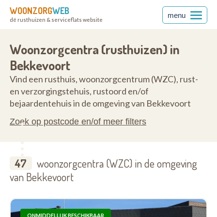
WOONZORG
WEB
menu
dé rusthuizen & serviceflats website
nt
3460
Woonzorgcentra (rusthuizen) in
Bekkevoort
Vind een rusthuis, woonzorgcentrum (WZC), rust-
en verzorgingstehuis, rustoord en/of
bejaardentehuis in de omgeving van Bekkevoort
Zoek op postcode en/of meer filters
47
woonzorgcentra (WZC) in de omgeving
van Bekkevoort
ONMIDDELLIJK BESCHIKBAAR