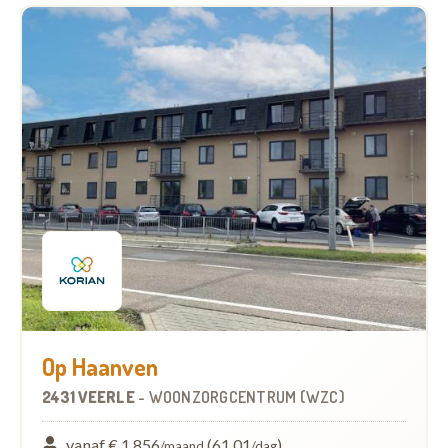
Op Haanven
2431 VEERLE
-
WOONZORGCENTRUM (WZC)
vanaf € 1.856
(61,01
)
/maand
/dag