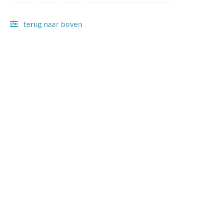
Current page
Page
Page
Next page
terug naar boven