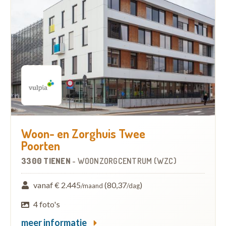
Woon- en Zorghuis Twee
Poorten
3300 TIENEN
-
WOONZORGCENTRUM (WZC)
vanaf € 2.445
(80,37
)
/maand
/dag
4 foto's
meer informatie