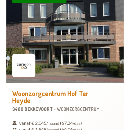
Woonzorgcentrum Hof Ter
Heyde
3460 BEKKEVOORT
-
WOONZORGCENTRUM (WZC)
vanaf € 2.045
(67,24
)
/maand
/dag
vanaf € 1.948
(64,06
)
/maand
/dag