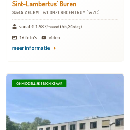
Sint-Lambertus' Buren
3545 ZELEM
-
WOONZORGCENTRUM (WZC)
vanaf € 1.987
(65,34
)
/maand
/dag
16 foto's
video
meer informatie
ONMIDDELLIJK BESCHIKBAAR