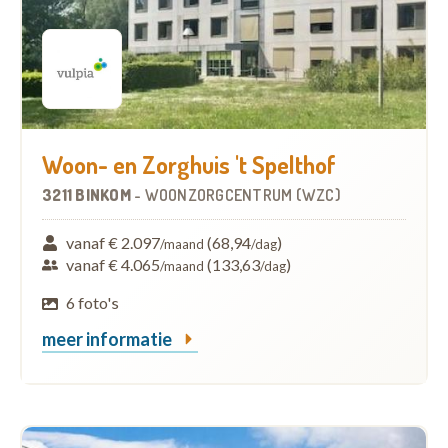
Woon- en Zorghuis 't Spelthof
3211 BINKOM
-
WOONZORGCENTRUM (WZC)
vanaf € 2.097
(68,94
)
/maand
/dag
vanaf € 4.065
(133,63
)
/maand
/dag
6 foto's
meer informatie