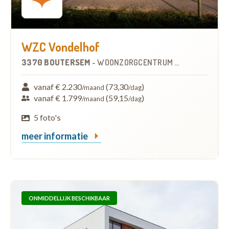
WZC Vondelhof
3370 BOUTERSEM
-
WOONZORGCENTRUM (WZC)
vanaf € 2.230
(73,30
)
/maand
/dag
vanaf € 1.799
(59,15
)
/maand
/dag
5 foto's
meer informatie
ONMIDDELLIJK BESCHIKBAAR