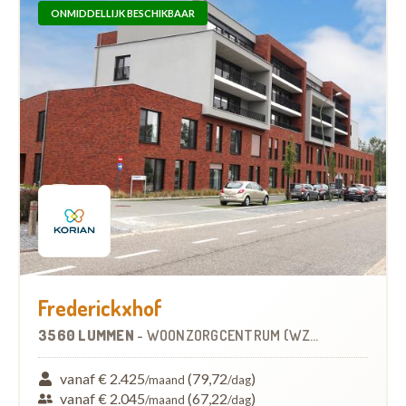
ONMIDDELLIJK BESCHIKBAAR
Frederickxhof
3560 LUMMEN
-
WOONZORGCENTRUM (WZC)
vanaf € 2.425
(79,72
)
/maand
/dag
vanaf € 2.045
(67,22
)
/maand
/dag