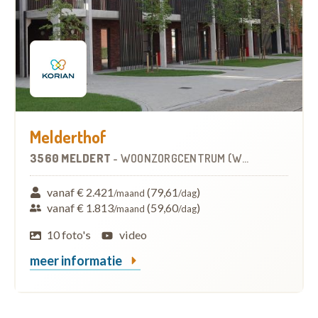
Melderthof
3560 MELDERT
-
WOONZORGCENTRUM (WZC)
vanaf € 2.421
(79,61
)
/maand
/dag
vanaf € 1.813
(59,60
)
/maand
/dag
10 foto's
video
meer informatie