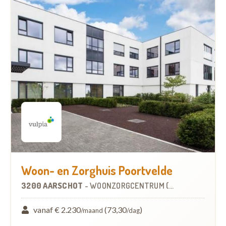
Woon- en Zorghuis Poortvelde
3200 AARSCHOT
-
WOONZORGCENTRUM (WZC)
vanaf € 2.230
(73,30
)
/maand
/dag