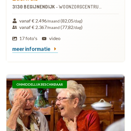
3130 BEGIJNENDIJK
-
WOONZORGCENTRUM (WZC)
vanaf € 2.496
(82,05
)
/maand
/dag
vanaf € 2.367
(77,82
)
/maand
/dag
17 foto's
video
meer informatie
ONMIDDELLIJK BESCHIKBAAR