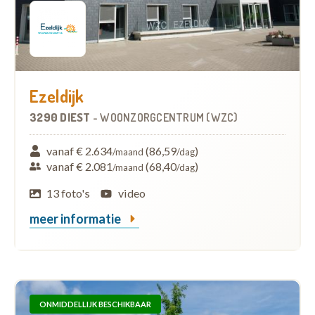
Ezeldijk
3290 DIEST
-
WOONZORGCENTRUM (WZC)
vanaf € 2.634
(86,59
)
/maand
/dag
vanaf € 2.081
(68,40
)
/maand
/dag
13 foto's
video
meer informatie
ONMIDDELLIJK BESCHIKBAAR