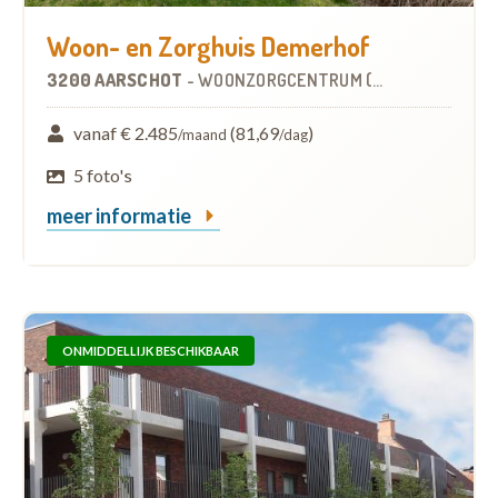
Woon- en Zorghuis Demerhof
3200 AARSCHOT
-
WOONZORGCENTRUM (WZC)
vanaf € 2.485
(81,69
)
/maand
/dag
5 foto's
meer informatie
ONMIDDELLIJK BESCHIKBAAR