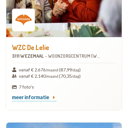
WZC De Lelie
3111 WEZEMAAL
-
WOONZORGCENTRUM (WZC)
vanaf € 2.676
(87,99
)
/maand
/dag
vanaf € 2.140
(70,35
)
/maand
/dag
7 foto's
meer informatie