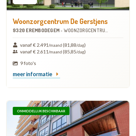
Woonzorgcentrum De Gerstjens
9320 EREMBODEGEM
-
WOONZORGCENTRUM (WZC)
vanaf € 2.491
(81,88
)
/maand
/dag
vanaf € 2.611
(85,85
)
/maand
/dag
9 foto's
meer informatie
ONMIDDELLIJK BESCHIKBAAR