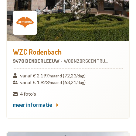
WZC Rodenbach
9470 DENDERLEEUW
-
WOONZORGCENTRUM (WZC)
vanaf € 2.197
(72,23
)
/maand
/dag
vanaf € 1.923
(63,21
)
/maand
/dag
4 foto's
meer informatie