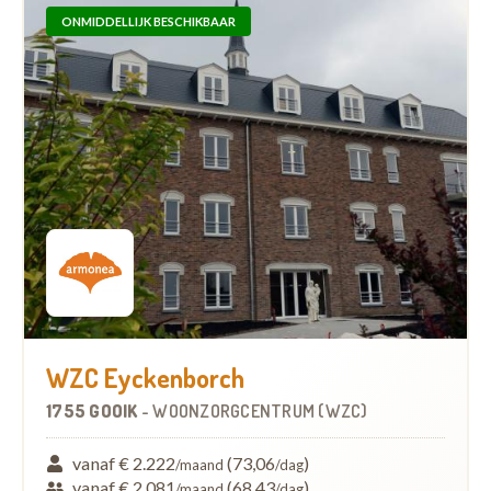
ONMIDDELLIJK BESCHIKBAAR
WZC Eyckenborch
1755 GOOIK
-
WOONZORGCENTRUM (WZC)
vanaf € 2.222
(73,06
)
/maand
/dag
vanaf € 2.081
(68,43
)
/maand
/dag