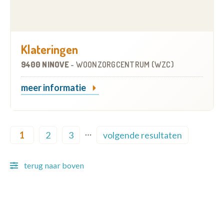
Klateringen
9400 NINOVE
-
WOONZORGCENTRUM (WZC)
meer informatie
Pagination
…
1
2
3
volgende resultaten
Current page
Page
Page
Next page
terug naar boven