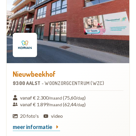
Nieuwbeekhof
9300 AALST
-
WOONZORGCENTRUM (WZC)
vanaf € 2.300
(75,60
)
/maand
/dag
vanaf € 1.899
(62,44
)
/maand
/dag
20 foto's
video
meer informatie