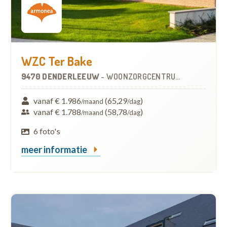
WZC Ter Bake
9470 DENDERLEEUW
-
WOONZORGCENTRUM (WZC)
vanaf € 1.986
(65,29
)
/maand
/dag
vanaf € 1.788
(58,78
)
/maand
/dag
6 foto's
meer informatie