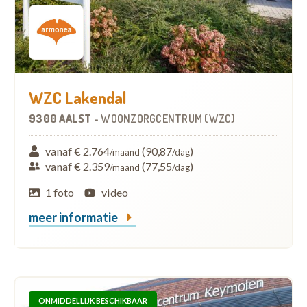
WZC Lakendal
9300 AALST
-
WOONZORGCENTRUM (WZC)
vanaf € 2.764
(90,87
)
/maand
/dag
vanaf € 2.359
(77,55
)
/maand
/dag
1 foto
video
meer informatie
ONMIDDELLIJK BESCHIKBAAR