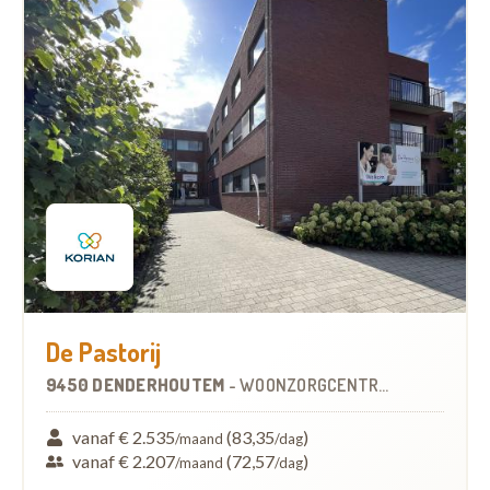
De Pastorij
9450 DENDERHOUTEM
-
WOONZORGCENTRUM (WZC)
vanaf € 2.535
(83,35
)
/maand
/dag
vanaf € 2.207
(72,57
)
/maand
/dag