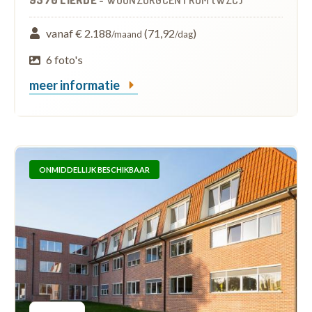
vanaf € 2.188
(71,92
)
/maand
/dag
6 foto's
meer informatie
ONMIDDELLIJK BESCHIKBAAR