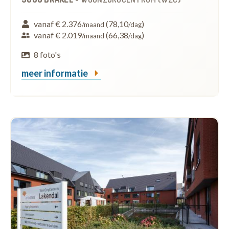
vanaf € 2.376
(78,10
)
/maand
/dag
vanaf € 2.019
(66,38
)
/maand
/dag
8 foto's
meer informatie