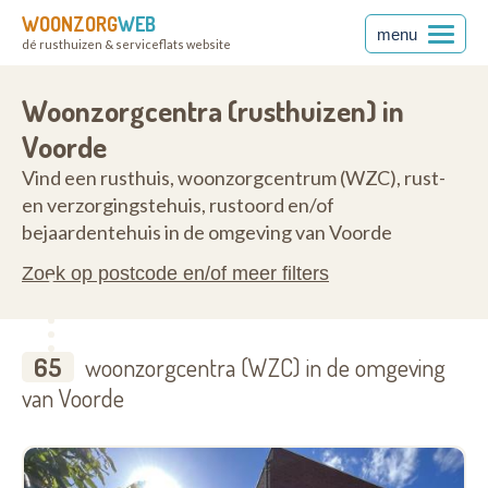
WOONZORG
WEB
menu
dé rusthuizen & serviceflats website
ren
9400
Woonzorgcentra (rusthuizen) in
Voorde
Vind een rusthuis, woonzorgcentrum (WZC), rust-
en verzorgingstehuis, rustoord en/of
bejaardentehuis in de omgeving van Voorde
Zoek op postcode en/of meer filters
65
woonzorgcentra (WZC) in de omgeving
van Voorde