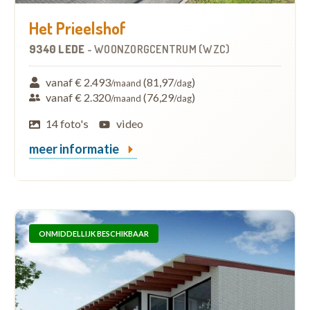
Het Prieelshof
9340 LEDE
-
WOONZORGCENTRUM (WZC)
vanaf € 2.493
(81,97
)
/maand
/dag
vanaf € 2.320
(76,29
)
/maand
/dag
14 foto's
video
meer informatie
ONMIDDELLIJK BESCHIKBAAR