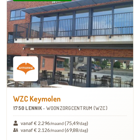
WZC Keymolen
1750 LENNIK
-
WOONZORGCENTRUM (WZC)
vanaf € 2.296
(75,49
)
/maand
/dag
vanaf € 2.126
(69,88
)
/maand
/dag