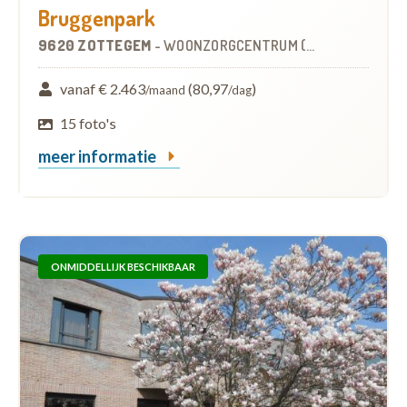
Bruggenpark
9620 ZOTTEGEM
-
WOONZORGCENTRUM (WZC)
vanaf € 2.463
(80,97
)
/maand
/dag
15 foto's
meer informatie
ONMIDDELLIJK BESCHIKBAAR