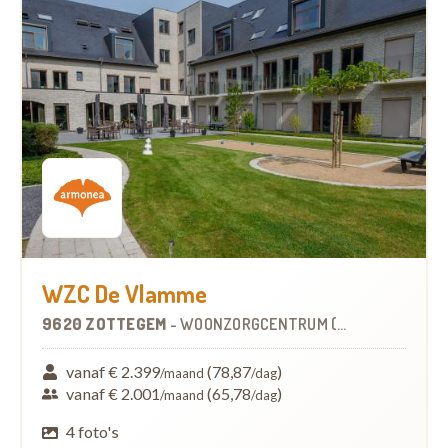
WZC De Vlamme
9620 ZOTTEGEM
-
WOONZORGCENTRUM (WZC)
vanaf € 2.399
(78,87
)
/maand
/dag
vanaf € 2.001
(65,78
)
/maand
/dag
4 foto's