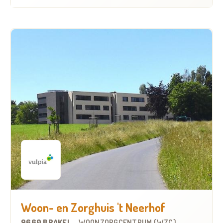
Woon- en Zorghuis 't Neerhof
9660 BRAKEL
-
WOONZORGCENTRUM (WZC)