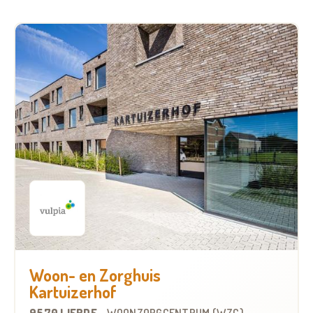
Woon- en Zorghuis
Kartuizerhof
9570 LIERDE
-
WOONZORGCENTRUM (WZC)