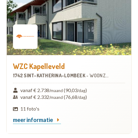
WZC Kapelleveld
1742 SINT-KATHERINA-LOMBEEK
-
WOONZORGCENTRUM (WZC)
vanaf € 2.738
(90,03
)
/maand
/dag
vanaf € 2.332
(76,68
)
/maand
/dag
11 foto's
meer informatie