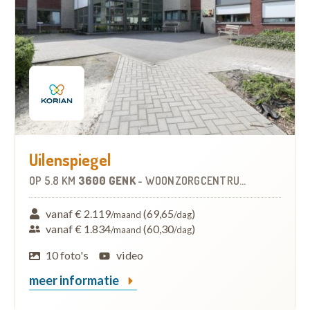
Uilenspiegel
OP
5.8 KM
3600 GENK
-
WOONZORGCENTRUM (WZC)
vanaf € 2.119
(69,65
)
/maand
/dag
vanaf € 1.834
(60,30
)
/maand
/dag
10 foto's
video
meer informatie