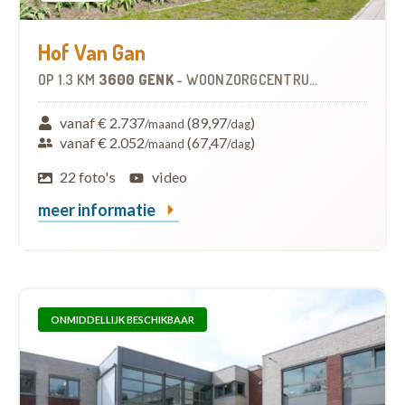
Hof Van Gan
OP
1.3 KM
3600 GENK
-
WOONZORGCENTRUM (WZC)
vanaf € 2.737
(89,97
)
/maand
/dag
vanaf € 2.052
(67,47
)
/maand
/dag
22 foto's
video
meer informatie
ONMIDDELLIJK BESCHIKBAAR