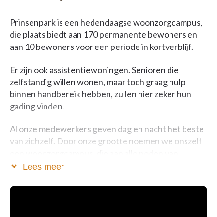
Prinsenpark is een hedendaagse woonzorgcampus,
die plaats biedt aan 170 permanente bewoners en
aan 10 bewoners voor een periode in kortverblijf.
Er zijn ook assistentiewoningen. Senioren die
zelfstandig willen wonen, maar toch graag hulp
binnen handbereik hebben, zullen hier zeker hun
gading vinden.
Al onze medewerkers geven dag en nacht het beste
van zichzelf. Door onze grootte noemen we onszelf
een woonzorgcampus, die aan alle noden van
ouderen een antwoord wil bieden.
Lees meer
Voor meer foto's, zie onze website:
www.residentieprinsenpark.be