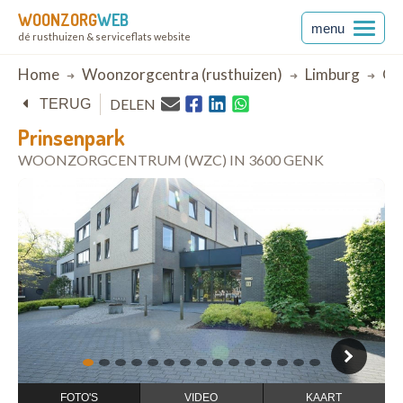
WOONZORG
WEB
menu
dé rusthuizen & serviceflats website
Breadcrumb
Home
Woonzorgcentra (rusthuizen)
Limburg
Ge
DELEN
TERUG
Prinsenpark
WOONZORGCENTRUM (WZC) IN 3600 GENK
open in Google Maps
1
2
3
4
5
6
7
8
9
10
11
12
13
14
15
FOTO'S
VIDEO
KAART