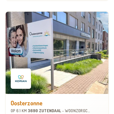
Oosterzonne
OP
6.1 KM
3690 ZUTENDAAL
-
WOONZORGCENTRUM (WZC)