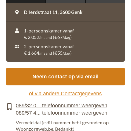
D'Ierdstraat 11,
3600 Genk
1-persoonskamer vanaf
€ 2.052
(€67
)
/maand
/dag
2-persoonskamer vanaf
€ 1.664
(€55
)
/maand
/dag
Neem contact op via email
of via andere Contactgegevens
Vermeld dat je dit nummer hebt gevonden op
Woonzorgweb.be. Bedankt!