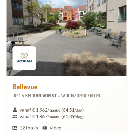
Bellevue
OP
1.5 KM
1190 VORST
-
WOONZORGCENTRUM (WZC)
vanaf € 1.962
(64,51
)
/maand
/dag
vanaf € 1.867
(61,39
)
/maand
/dag
12 foto's
video