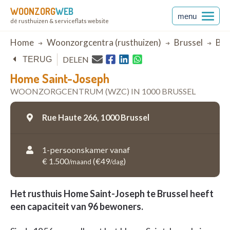
WOONZORG
WEB
menu
dé rusthuizen & serviceflats website
Breadcrumb
Home
Woonzorgcentra (rusthuizen)
Brussel
Bru
DELEN
TERUG
Home Saint-Joseph
WOONZORGCENTRUM (WZC) IN 1000 BRUSSEL
Rue Haute 266,
1000 Brussel
1-persoonskamer vanaf
€ 1.500
(€49
)
/maand
/dag
Het rusthuis Home Saint-Joseph te Brussel heeft
een capaciteit van 96 bewoners.