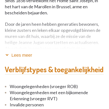
Sinds 1856 verwelkomt het Home Saint Joseph, in
het hart van de Marollen in Brussel, arme en
bescheiden bejaarden.
Door de jaren heen hebben generaties bewoners,
kleine zusters en leken elkaar opgevolgd binnen de
muren van dit huis, waarbij ze de missie van de
heilige Jeanne Jugan voortzetten en actualiseren.
Als schakels in een keten van solidariteit en
wederzijdse hulp, ondersteunt een talrijk en
Lees meer
efficiënt personeel ons in onze missie.
Verblijfstypes & toegankelijkheid
Woongelegenheden (vroeger ROB)
Woongelegenheden met een bijkomende
Erkenning (vroeger RVT)
Invalide personen