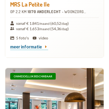
MRS La Petite Ile
OP
2.2 KM
1070 ANDERLECHT
-
WOONZORGCENTRUM (WZC)
vanaf € 1.841
(60,52
)
/maand
/dag
vanaf € 1.653
(54,36
)
/maand
/dag
5 foto's
video
meer informatie
ONMIDDELLIJK BESCHIKBAAR