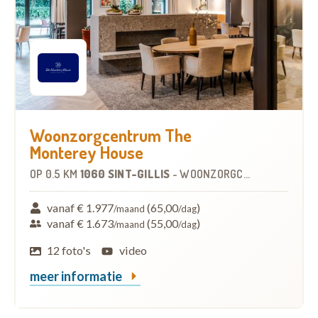
Woonzorgcentrum The
Monterey House
OP
0.5 KM
1060 SINT-GILLIS
-
WOONZORGCENTRUM (WZC)
vanaf € 1.977
(65,00
)
/maand
/dag
vanaf € 1.673
(55,00
)
/maand
/dag
12 foto's
video
meer informatie