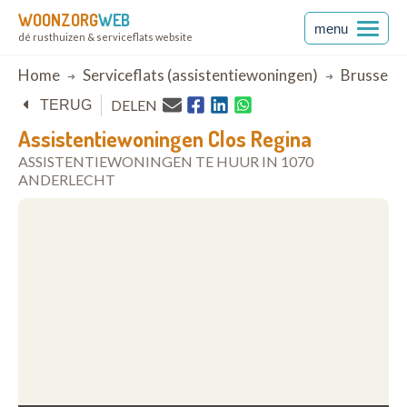
WOONZORG
WEB
menu
dé rusthuizen & serviceflats website
Breadcrumb
Home
Serviceflats (assistentiewoningen)
Brussel
DELEN
TERUG
Assistentiewoningen Clos Regina
ASSISTENTIEWONINGEN TE HUUR IN 1070
ANDERLECHT
open in Google Maps