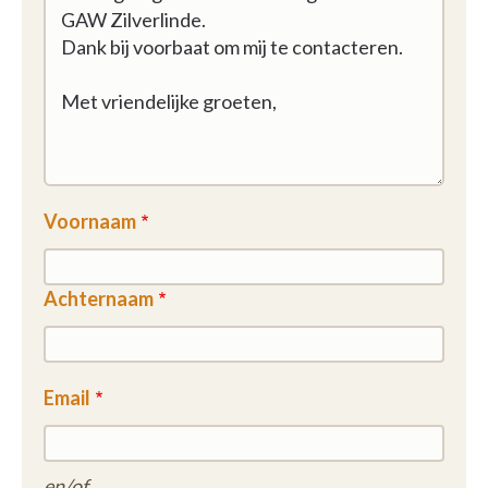
Voornaam
Achternaam
Email
en/of