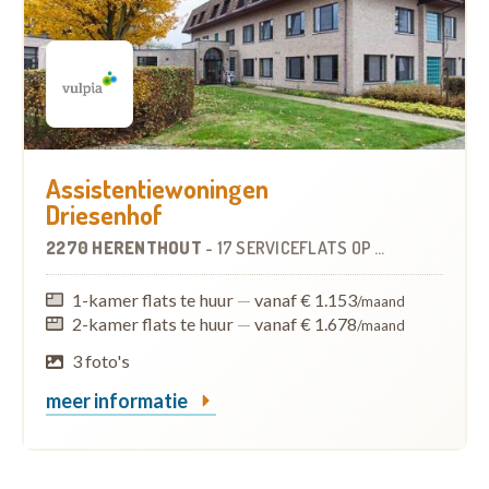
Assistentiewoningen
Driesenhof
2270 HERENTHOUT
-
17 SERVICEFLATS
OP
6.0 KM
1-kamer flats te huur
—
vanaf € 1.153
/maand
2-kamer flats te huur
—
vanaf € 1.678
/maand
3 foto's
meer informatie