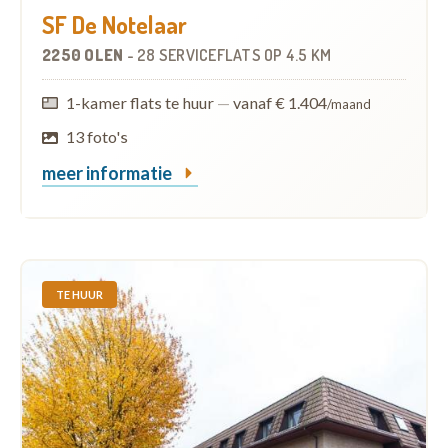
SF De Notelaar
2250 OLEN
-
28 SERVICEFLATS
OP
4.5 KM
1-kamer flats te huur
—
vanaf € 1.404
/maand
13 foto's
meer informatie
TE HUUR