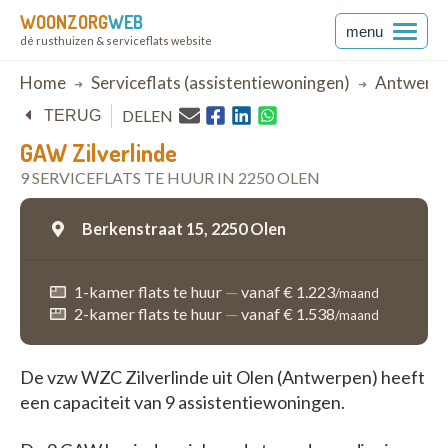
WOONZORG
WEB
menu
dé rusthuizen & serviceflats website
Breadcrumb
Home
Serviceflats (assistentiewoningen)
Antwerp
DELEN
TERUG
GAW Zilverlinde
9 SERVICEFLATS TE HUUR IN 2250 OLEN
Berkenstraat 15,
2250 Olen
1-kamer flats te huur
—
vanaf € 1.223
/maand
2-kamer flats te huur
—
vanaf € 1.538
/maand
De vzw WZC Zilverlinde uit Olen (Antwerpen) heeft
een capaciteit van 9 assistentiewoningen.