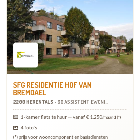
SFG RESIDENTIE HOF VAN
BREMDAEL
2200 HERENTALS
-
60 ASSISTENTIEWONINGEN
OP
3.1 KM
1-kamer flats te huur
—
vanaf € 1.250
/maand (*)
4 foto's
(*) prijs voor wooncomponent en basisdiensten