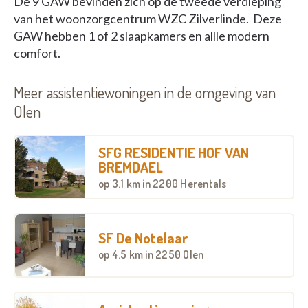
De 9 GAW bevinden zich op de tweede verdieping
van het woonzorgcentrum WZC Zilverlinde. Deze
GAW hebben 1 of 2 slaapkamers en allle modern
comfort.
Meer assistentiewoningen in de omgeving van
Olen
SFG RESIDENTIE HOF VAN
BREMDAEL
op
3.1 km
in 2200 Herentals
SF De Notelaar
op
4.5 km
in 2250 Olen