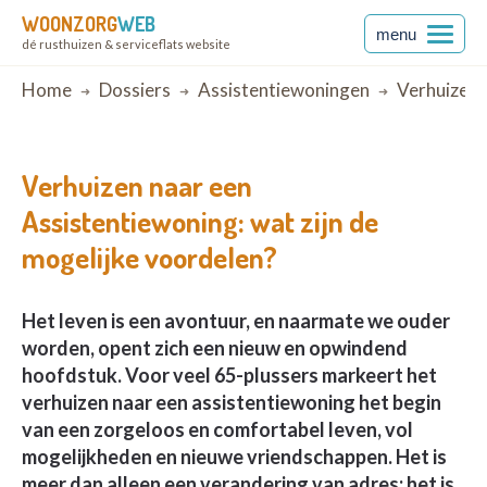
WOONZORG
WEB
menu
dé rusthuizen & serviceflats website
Breadcrumb
Home
Dossiers
Assistentiewoningen
Verhuizen N
Verhuizen naar een
Assistentiewoning: wat zijn de
mogelijke voordelen?
Het leven is een avontuur, en naarmate we ouder
worden, opent zich een nieuw en opwindend
hoofdstuk. Voor veel 65-plussers markeert het
verhuizen naar een assistentiewoning het begin
van een zorgeloos en comfortabel leven, vol
mogelijkheden en nieuwe vriendschappen. Het is
meer dan alleen een verandering van adres; het is