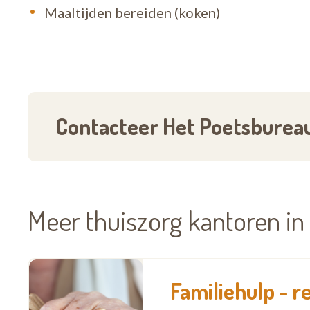
kwestie van vertrouwen, dat begrijpen wij maa
Maaltijden bereiden (koken)
in je buurt en we helpen je snel verder!
Contacteer Het Poetsburea
Meer thuiszorg kantoren i
Familiehulp - 