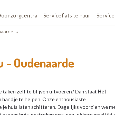
oonzorgcentra
Serviceflats te huur
Service
naarde
u -
Oudenaarde
e taken zelf te blijven uitvoeren? Dan staat
Het
n handje te helpen. Onze enthousiaste
e je huis laten schitteren. Dagelijks voorzien we m
 proper huis, gestreken was, een lekkere maaltijd 