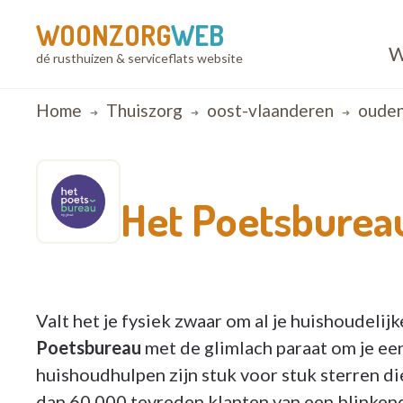
WOONZORG
WEB
W
dé rusthuizen & serviceflats website
Breadcrumb
Home
Thuiszorg
oost-vlaanderen
oude
Het Poetsburea
Valt het je fysiek zwaar om al je huishoudelijk
Poetsbureau
met de glimlach paraat om je ee
huishoudhulpen zijn stuk voor stuk sterren di
dan 60.000 tevreden klanten van een blinkend