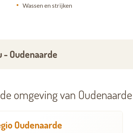
r al te goed. Contacteer het dichtstbijzijnde kant
Wassen en strijken
u - Oudenaarde
n de omgeving van Oudenaarde
regio Oudenaarde