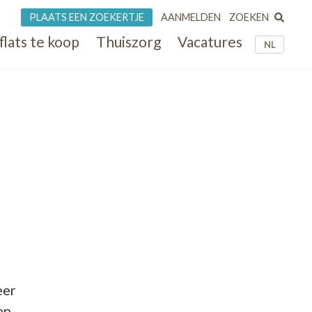
ZOEKEN
PLAATS EEN ZOEKERTJE
AANMELDEN
flats te koop
Thuiszorg
Vacatures
NL
eer
en